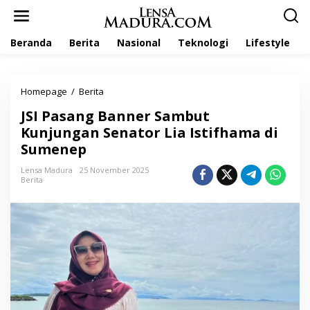
L
e
w
Beranda
Berita
Nasional
Teknologi
Lifestyle
a
t
i
k
Homepage
/
Berita
J
e
S
k
JSI Pasang Banner Sambut
I
o
P
Kunjungan Senator Lia Istifhama di
n
a
t
Sumenep
s
e
a
n
Lensa Madura
25 November 2025
n
Berita
g
B
a
n
n
e
r
S
a
m