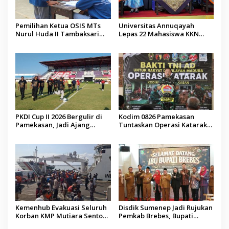
Pemilihan Ketua OSIS MTs
Universitas Annuqayah
Nurul Huda II Tambaksari
Lepas 22 Mahasiswa KKN
Jadi Sarana Pendidikan
Internasional ke Arab Saudi
Demokrasi bagi Siswa
PKDI Cup II 2026 Bergulir di
Kodim 0826 Pamekasan
Pamekasan, Jadi Ajang
Tuntaskan Operasi Katarak
Silaturahmi Kepala Desa se-
Gratis, 160 Pasien Jalani
Madura
Tindakan Medis
Kemenhub Evakuasi Seluruh
Disdik Sumenep Jadi Rujukan
Korban KMP Mutiara Sentosa
Pemkab Brebes, Bupati
II, Operator Diaudit
Paramitha Terkesan