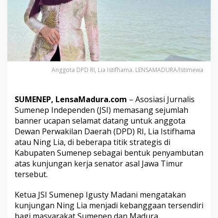
b
u
t
K
u
n
j
u
Anggota DPD RI, Lia Istifhama. LENSAMADURA/Istimewa
n
g
a
SUMENEP, LensaMadura.com
– Asosiasi Jurnalis
n
S
Sumenep Independen (JSI) memasang sejumlah
e
banner ucapan selamat datang untuk anggota
n
Dewan Perwakilan Daerah (DPD) RI, Lia Istifhama
a
atau Ning Lia, di beberapa titik strategis di
t
Kabupaten Sumenep sebagai bentuk penyambutan
o
r
atas kunjungan kerja senator asal Jawa Timur
L
tersebut.
i
a
Ketua JSI Sumenep Igusty Madani mengatakan
I
kunjungan Ning Lia menjadi kebanggaan tersendiri
s
t
bagi masyarakat Sumenep dan Madura.