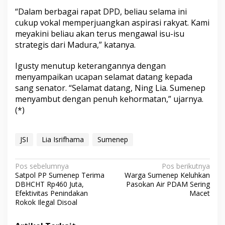
“Dalam berbagai rapat DPD, beliau selama ini
cukup vokal memperjuangkan aspirasi rakyat. Kami
meyakini beliau akan terus mengawal isu-isu
strategis dari Madura,” katanya.
Igusty menutup keterangannya dengan
menyampaikan ucapan selamat datang kepada
sang senator. “Selamat datang, Ning Lia. Sumenep
menyambut dengan penuh kehormatan,” ujarnya.
(*)
JSI
Lia Isrifhama
Sumenep
N
Pos sebelumnya
Pos berikutnya
Satpol PP Sumenep Terima
Warga Sumenep Keluhkan
a
DBHCHT Rp460 Juta,
Pasokan Air PDAM Sering
v
Efektivitas Penindakan
Macet
Rokok Ilegal Disoal
i
g