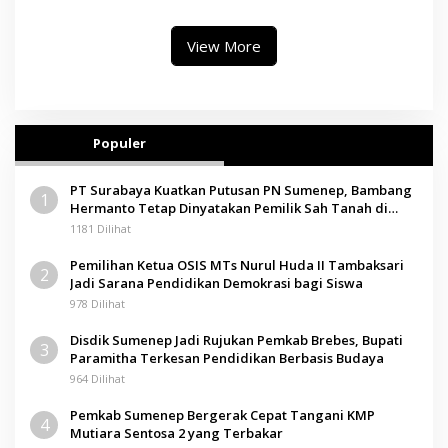
Pendidikan Berbasis Budaya
View More
Populer
PT Surabaya Kuatkan Putusan PN Sumenep, Bambang
1
Hermanto Tetap Dinyatakan Pemilik Sah Tanah di
Pamolokan
1181 Dilihat
Pemilihan Ketua OSIS MTs Nurul Huda II Tambaksari
2
Jadi Sarana Pendidikan Demokrasi bagi Siswa
978 Dilihat
Disdik Sumenep Jadi Rujukan Pemkab Brebes, Bupati
3
Paramitha Terkesan Pendidikan Berbasis Budaya
964 Dilihat
Pemkab Sumenep Bergerak Cepat Tangani KMP
4
Mutiara Sentosa 2 yang Terbakar