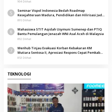
904 Dilihat
Seminar Vispol Indonesia Bedah Roadmap
5
Kesejahteraan Madura, Pendidikan dan Hilirisasi Jadi
Kunci
895 Dilihat
Mahasiswa STIT Aqidah Usymuni Sumenep dan PTIQ
6
Bantu Pemulangan Jenazah WNI Asal Aceh di Malaysia
892 Dilihat
Menhub Tinjau Evakuasi Korban Kebakaran KM
7
Mutiara Sentosa II, Apresiasi Respons Cepat Pemkab
Sumenep
853 Dilihat
TEKNOLOGI