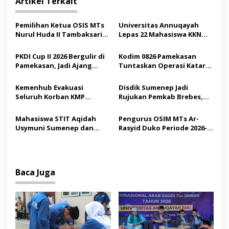
Artikel Terkait
a
s
Pemilihan Ketua OSIS MTs
Universitas Annuqayah
Nurul Huda II Tambaksari
Lepas 22 Mahasiswa KKN
i
Jadi Sarana Pendidikan
Internasional ke Arab
p
Demokrasi bagi Siswa
Saudi
PKDI Cup II 2026 Bergulir di
Kodim 0826 Pamekasan
Pamekasan, Jadi Ajang
Tuntaskan Operasi Katarak
o
Silaturahmi Kepala Desa se-
Gratis, 160 Pasien Jalani
s
Madura
Tindakan Medis
Kemenhub Evakuasi
Disdik Sumenep Jadi
Seluruh Korban KMP
Rujukan Pemkab Brebes,
Mutiara Sentosa II,
Bupati Paramitha Terkesan
Operator Diaudit
Pendidikan Berbasis
Mahasiswa STIT Aqidah
Pengurus OSIM MTs Ar-
Budaya
Usymuni Sumenep dan
Rasyid Duko Periode 2026-
PTIQ Bantu Pemulangan
2027 Resmi Dilantik
Jenazah WNI Asal Aceh di
Malaysia
Baca Juga