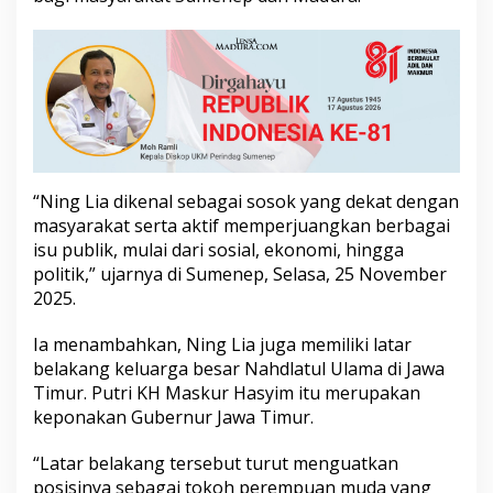
i
f
h
a
m
a
d
i
S
u
“Ning Lia dikenal sebagai sosok yang dekat dengan
m
masyarakat serta aktif memperjuangkan berbagai
e
isu publik, mulai dari sosial, ekonomi, hingga
n
e
politik,” ujarnya di Sumenep, Selasa, 25 November
p
2025.
Ia menambahkan, Ning Lia juga memiliki latar
belakang keluarga besar Nahdlatul Ulama di Jawa
Timur. Putri KH Maskur Hasyim itu merupakan
keponakan Gubernur Jawa Timur.
“Latar belakang tersebut turut menguatkan
posisinya sebagai tokoh perempuan muda yang