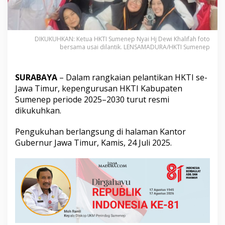
2
0
2
5
DIKUKUHKAN: Ketua HKTI Sumenep Nyai Hj Dewi Khalifah foto
-
bersama usai dilantik. LENSAMADURA/HKTI Sumenep
2
0
3
SURABAYA
– Dalam rangkaian pelantikan HKTI se-
0
R
Jawa Timur, kepengurusan HKTI Kabupaten
e
Sumenep periode 2025–2030 turut resmi
s
dikukuhkan.
m
i
Pengukuhan berlangsung di halaman Kantor
D
i
Gubernur Jawa Timur, Kamis, 24 Juli 2025.
k
u
k
u
h
k
a
n