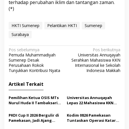
terhadap perubahan iklim dan tantangan zaman.
(*)
HKTI Sumenep
Pelantikan HKTI
Sumenep
Surabaya
N
Pos sebelumnya
Pos berikutnya
Pemuda Muhammadiyah
Universitas Annuqayah
a
Sumenep Desak
Serahkan Mahasiswa KKN
v
Perusahaan Rokok
Internasional ke Sekolah
Tunjukkan Kontribusi Nyata
Indonesia Makkah
i
g
Artikel Terkait
a
s
Pemilihan Ketua OSIS MTs
Universitas Annuqayah
Nurul Huda II Tambaksari
Lepas 22 Mahasiswa KKN
i
Jadi Sarana Pendidikan
Internasional ke Arab
p
Demokrasi bagi Siswa
Saudi
PKDI Cup II 2026 Bergulir di
Kodim 0826 Pamekasan
Pamekasan, Jadi Ajang
Tuntaskan Operasi Katarak
o
Silaturahmi Kepala Desa se-
Gratis, 160 Pasien Jalani