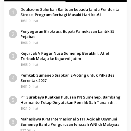
Detikzone Salurkan Bantuan kepada Janda Penderita
1
Stroke, Program Berbagi Masuki Hari ke-61
1081 Dilihat
Penyegaran Birokrasi, Bupati Pamekasan Lantik 85
2
Pejabat
1066 Dilihat
Kejurcab V Pagar Nusa Sumenep Berakhir, Atlet
3
Terbaik Melaju ke Kejurwil Jatim
1055 Dilihat
Pemkab Sumenep Siapkan E-Voting untuk Pilkades
4
Serentak 2027
1051 Dilihat
PT Surabaya Kuatkan Putusan PN Sumenep, Bambang
5
Hermanto Tetap Dinyatakan Pemilik Sah Tanah di
Pamolokan
1021 Dilihat
Mahasiswa KPM Internasional STIT Aqidah Usymuni
6
Sumenep Bantu Pengurusan Jenazah WNI di Malaysia
977 Dilihat