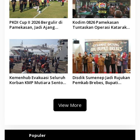
PKDI Cup II 2026 Bergulir di
Kodim 0826 Pamekasan
Pamekasan, Jadi Ajang
Tuntaskan Operasi Katarak
Silaturahmi Kepala Desa se-
Gratis, 160 Pasien Jalani
Madura
Tindakan Medis
Kemenhub Evakuasi Seluruh
Disdik Sumenep Jadi Rujukan
Korban KMP Mutiara Sentosa
Pemkab Brebes, Bupati
II, Operator Diaudit
Paramitha Terkesan
Pendidikan Berbasis Budaya
View More
Populer