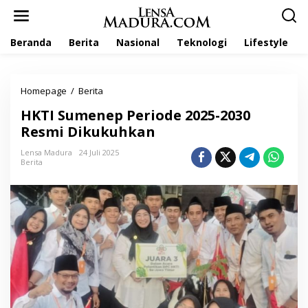
L
e
w
Beranda
Berita
Nasional
Teknologi
Lifestyle
a
t
i
k
Homepage
/
Berita
H
e
K
k
HKTI Sumenep Periode 2025-2030
T
o
I
Resmi Dikukuhkan
n
S
t
u
Lensa Madura
24 Juli 2025
e
Berita
m
n
e
n
e
p
P
e
r
i
o
d
e