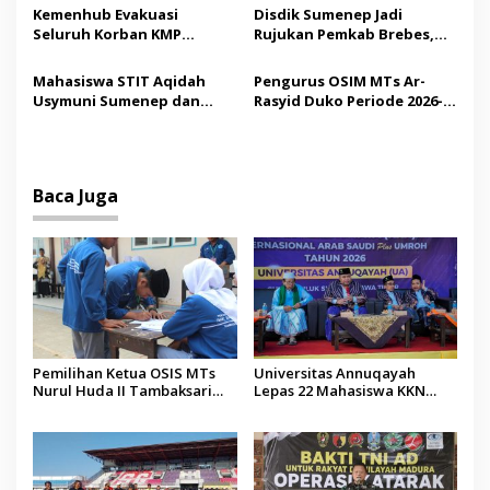
s
Madura
Tindakan Medis
Kemenhub Evakuasi
Disdik Sumenep Jadi
Seluruh Korban KMP
Rujukan Pemkab Brebes,
Mutiara Sentosa II,
Bupati Paramitha Terkesan
Operator Diaudit
Pendidikan Berbasis
Mahasiswa STIT Aqidah
Pengurus OSIM MTs Ar-
Budaya
Usymuni Sumenep dan
Rasyid Duko Periode 2026-
PTIQ Bantu Pemulangan
2027 Resmi Dilantik
Jenazah WNI Asal Aceh di
Malaysia
Baca Juga
Pemilihan Ketua OSIS MTs
Universitas Annuqayah
Nurul Huda II Tambaksari
Lepas 22 Mahasiswa KKN
Jadi Sarana Pendidikan
Internasional ke Arab Saudi
Demokrasi bagi Siswa