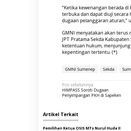
“Ketika kewenangan berada di 
terbuka dan dapat diuji secar
dugaan pelanggaran aturan,” uj
GMNI menyatakan akan terus m
JPT Pratama Sekda Kabupaten 
ketentuan hukum, menjunjung pr
kepentingan tertentu. (*)
GMNI Sumenep
Sekda
Sum
N
Pos sebelumnya
HIMPASS Soroti Dugaan
a
Penyimpangan PKH di Sapeken
v
i
Artikel Terkait
g
a
Pemilihan Ketua OSIS MTs Nurul Huda II