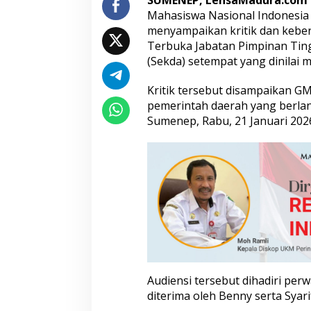
SUMENEP, LensaMadura.com
r
Mahasiswa Nasional Indonesi
b
menyampaikan kritik dan keber
u
Terbuka Jabatan Pimpinan Ting
k
(Sekda) setempat yang dinilai m
a
J
P
Kritik tersebut disampaikan G
T
pemerintah daerah yang berla
P
Sumenep, Rabu, 21 Januari 202
r
a
t
a
m
a
S
e
k
d
a
Audiensi tersebut dihadiri pe
diterima oleh Benny serta Syar