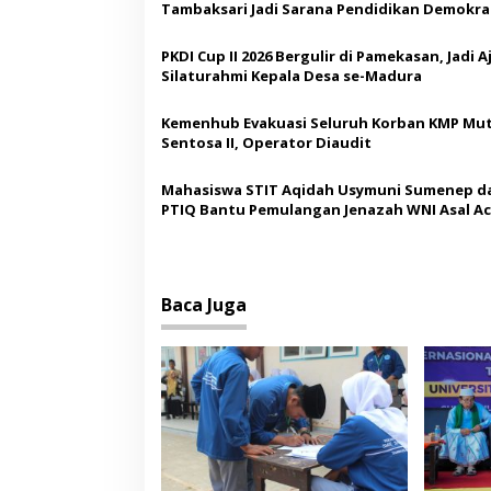
s
Tambaksari Jadi Sarana Pendidikan Demokras
Siswa
i
PKDI Cup II 2026 Bergulir di Pamekasan, Jadi 
p
Silaturahmi Kepala Desa se-Madura
o
Kemenhub Evakuasi Seluruh Korban KMP Mut
s
Sentosa II, Operator Diaudit
Mahasiswa STIT Aqidah Usymuni Sumenep d
PTIQ Bantu Pemulangan Jenazah WNI Asal Ac
Malaysia
Baca Juga