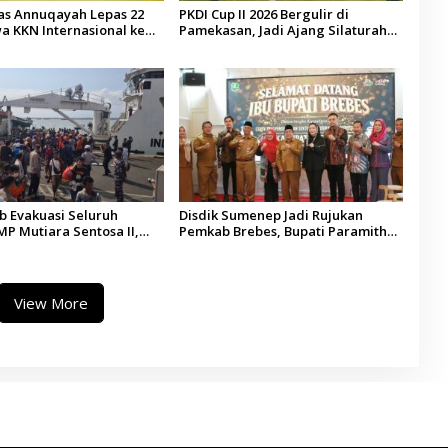
tas Annuqayah Lepas 22
PKDI Cup II 2026 Bergulir di
a KKN Internasional ke
Pamekasan, Jadi Ajang Silaturahmi
di
Kepala Desa se-Madura
 Evakuasi Seluruh
Disdik Sumenep Jadi Rujukan
P Mutiara Sentosa II,
Pemkab Brebes, Bupati Paramitha
 Diaudit
Terkesan Pendidikan Berbasis
Budaya
View More