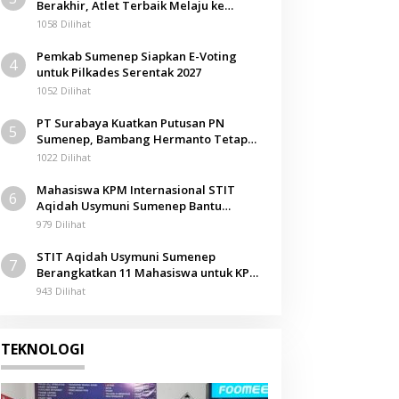
Berakhir, Atlet Terbaik Melaju ke
Kejurwil Jatim
1058 Dilihat
Pemkab Sumenep Siapkan E-Voting
4
untuk Pilkades Serentak 2027
1052 Dilihat
PT Surabaya Kuatkan Putusan PN
5
Sumenep, Bambang Hermanto Tetap
Dinyatakan Pemilik Sah Tanah di
1022 Dilihat
Pamolokan
Mahasiswa KPM Internasional STIT
6
Aqidah Usymuni Sumenep Bantu
Pengurusan Jenazah WNI di Malaysia
979 Dilihat
STIT Aqidah Usymuni Sumenep
7
Berangkatkan 11 Mahasiswa untuk KPM
Internasional di Malaysia
943 Dilihat
TEKNOLOGI