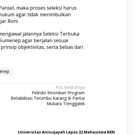
Pansel, maka proses seleksi harus
a hukum agar tidak menimbulkan
ar Roni.
engawal jalannya Seleksi Terbuka
Sumenep agar berjalan sesuai
insip objektivitas, serta bebas dari
enep
Pos berikutnya
Pelindo Resmikan Program
Rehabilitasi Terumbu Karang di Pantai
Mutiara Trenggalek
Universitas Annuqayah Lepas 22 Mahasiswa KKN