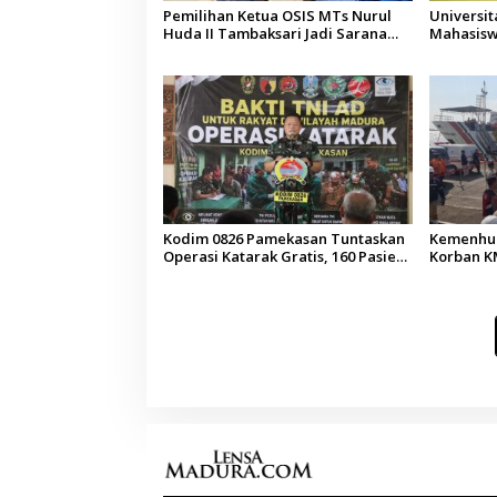
Pemilihan Ketua OSIS MTs Nurul
Universi
Huda II Tambaksari Jadi Sarana
Mahasisw
Pendidikan Demokrasi bagi Siswa
Arab Sau
Kodim 0826 Pamekasan Tuntaskan
Kemenhub
Operasi Katarak Gratis, 160 Pasien
Korban KM
Jalani Tindakan Medis
Operator