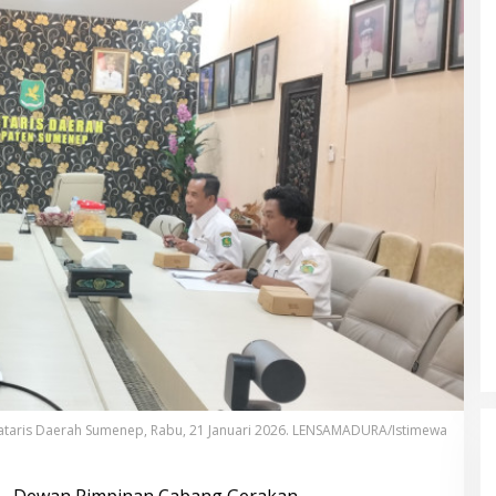
ataris Daerah Sumenep, Rabu, 21 Januari 2026. LENSAMADURA/Istimewa