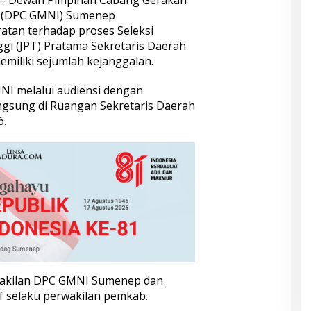
– Dewan Pimpinan Cabang Gerakan
a (DPC GMNI) Sumenep
atan terhadap proses Seleksi
gi (JPT) Pratama Sekretaris Daerah
emiliki sejumlah kejanggalan.
MNI melalui audiensi dengan
ngsung di Ruangan Sekretaris Daerah
6.
rwakilan DPC GMNI Sumenep dan
if selaku perwakilan pemkab.