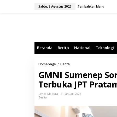
L
Sabtu, 8 Agustus 2026
Tambahkan Menu
e
w
a
t
i
k
e
k
o
Beranda
Berita
Nasional
Teknologi
n
t
e
n
Homepage
/
Berita
G
M
GMNI Sumenep Soro
N
I
Terbuka JPT Prata
S
u
m
Lensa Madura
21 Januari 2026
e
Berita
n
e
p
S