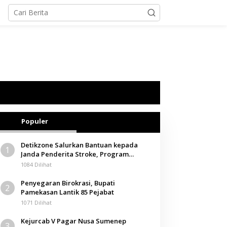
Populer
Detikzone Salurkan Bantuan kepada
1
Janda Penderita Stroke, Program
Berbagi Masuki Hari ke-61
1084 Dilihat
Penyegaran Birokrasi, Bupati
2
Pamekasan Lantik 85 Pejabat
1071 Dilihat
Kejurcab V Pagar Nusa Sumenep
3