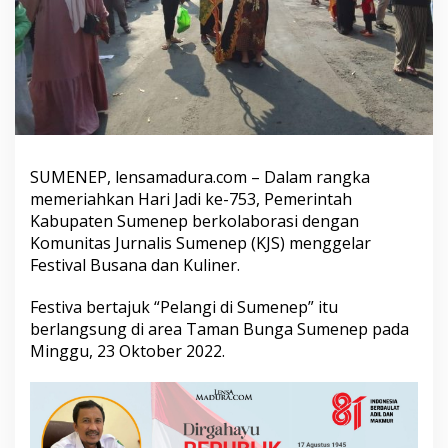
n
e
p
H
a
d
i
r
k
a
SUMENEP, lensamadura.com – Dalam rangka
n
memeriahkan Hari Jadi ke-753, Pemerintah
F
Kabupaten Sumenep berkolaborasi dengan
e
Komunitas Jurnalis Sumenep (KJS) menggelar
s
t
Festival Busana dan Kuliner.
i
v
Festiva bertajuk “Pelangi di Sumenep” itu
a
berlangsung di area Taman Bunga Sumenep pada
l
Minggu, 23 Oktober 2022.
B
u
s
a
n
a