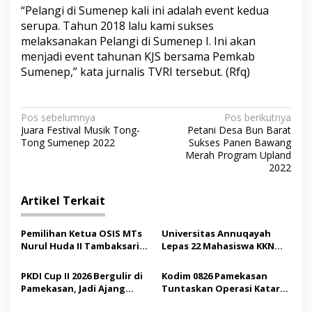
“Pelangi di Sumenep kali ini adalah event kedua
serupa. Tahun 2018 lalu kami sukses
melaksanakan Pelangi di Sumenep I. Ini akan
menjadi event tahunan KJS bersama Pemkab
Sumenep,” kata jurnalis TVRI tersebut. (Rfq)
N
Pos sebelumnya
Pos berikutnya
Juara Festival Musik Tong-
Petani Desa Bun Barat
a
Tong Sumenep 2022
Sukses Panen Bawang
v
Merah Program Upland
2022
i
g
Artikel Terkait
a
s
Pemilihan Ketua OSIS MTs
Universitas Annuqayah
Nurul Huda II Tambaksari
Lepas 22 Mahasiswa KKN
i
Jadi Sarana Pendidikan
Internasional ke Arab
p
Demokrasi bagi Siswa
Saudi
PKDI Cup II 2026 Bergulir di
Kodim 0826 Pamekasan
Pamekasan, Jadi Ajang
Tuntaskan Operasi Katarak
o
Silaturahmi Kepala Desa se-
Gratis, 160 Pasien Jalani