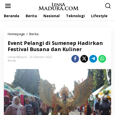
L
e
w
Beranda
Berita
Nasional
Teknologi
Lifestyle
a
t
i
k
Homepage
/
Berita
E
e
v
k
Event Pelangi di Sumenep Hadirkan
e
o
n
Festival Busana dan Kuliner
n
t
t
P
Lensa Madura
23 Oktober 2022
e
Berita
e
n
l
a
n
g
i
d
i
S
u
m
e