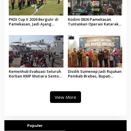
PKDI Cup II 2026 Bergulir di
Kodim 0826 Pamekasan
Pamekasan, Jadi Ajang
Tuntaskan Operasi Katarak
Silaturahmi Kepala Desa se-
Gratis, 160 Pasien Jalani
Madura
Tindakan Medis
Kemenhub Evakuasi Seluruh
Disdik Sumenep Jadi Rujukan
Korban KMP Mutiara Sentosa
Pemkab Brebes, Bupati
II, Operator Diaudit
Paramitha Terkesan
Pendidikan Berbasis Budaya
View More
Populer