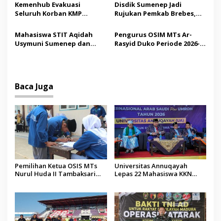
s
Madura
Tindakan Medis
Kemenhub Evakuasi
Disdik Sumenep Jadi
Seluruh Korban KMP
Rujukan Pemkab Brebes,
Mutiara Sentosa II,
Bupati Paramitha Terkesan
Operator Diaudit
Pendidikan Berbasis
Mahasiswa STIT Aqidah
Pengurus OSIM MTs Ar-
Budaya
Usymuni Sumenep dan
Rasyid Duko Periode 2026-
PTIQ Bantu Pemulangan
2027 Resmi Dilantik
Jenazah WNI Asal Aceh di
Malaysia
Baca Juga
Pemilihan Ketua OSIS MTs
Universitas Annuqayah
Nurul Huda II Tambaksari
Lepas 22 Mahasiswa KKN
Jadi Sarana Pendidikan
Internasional ke Arab Saudi
Demokrasi bagi Siswa