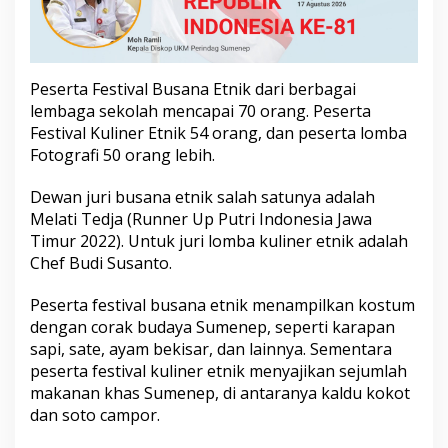
d
a
n
K
u
Peserta Festival Busana Etnik dari berbagai
l
lembaga sekolah mencapai 70 orang. Peserta
i
Festival Kuliner Etnik 54 orang, dan peserta lomba
n
Fotografi 50 orang lebih.
e
r
Dewan juri busana etnik salah satunya adalah
Melati Tedja (Runner Up Putri Indonesia Jawa
Timur 2022). Untuk juri lomba kuliner etnik adalah
Chef Budi Susanto.
Peserta festival busana etnik menampilkan kostum
dengan corak budaya Sumenep, seperti karapan
sapi, sate, ayam bekisar, dan lainnya. Sementara
peserta festival kuliner etnik menyajikan sejumlah
makanan khas Sumenep, di antaranya kaldu kokot
dan soto campor.