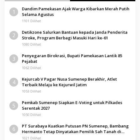
Dandim Pamekasan Ajak Warga Kibarkan Merah Putih
1
Selama Agustus
1101 Dilihat
Detikzone Salurkan Bantuan kepada Janda Penderita
2
Stroke, Program Berbagi Masuki Hari ke-61
1080 Dilihat
Penyegaran Birokrasi, Bupati Pamekasan Lantik 85
3
Pejabat
1062 Dilihat
Kejurcab V Pagar Nusa Sumenep Berakhir, Atlet
4
Terbaik Melaju ke Kejurwil Jatim
1053 Dilihat
Pemkab Sumenep Siapkan E-Voting untuk Pilkades
5
Serentak 2027
1050 Dilihat
PT Surabaya Kuatkan Putusan PN Sumenep, Bambang
6
Hermanto Tetap Dinyatakan Pemilik Sah Tanah di
Pamolokan
1021 Dilihat