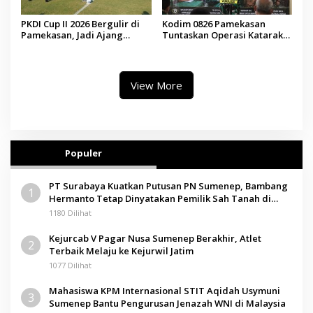
PKDI Cup II 2026 Bergulir di
Kodim 0826 Pamekasan
Pamekasan, Jadi Ajang
Tuntaskan Operasi Katarak
Silaturahmi Kepala Desa se-
Gratis, 160 Pasien Jalani
Madura
Tindakan Medis
View More
Populer
PT Surabaya Kuatkan Putusan PN Sumenep, Bambang
1
Hermanto Tetap Dinyatakan Pemilik Sah Tanah di
Pamolokan
1180 Dilihat
Kejurcab V Pagar Nusa Sumenep Berakhir, Atlet
2
Terbaik Melaju ke Kejurwil Jatim
1077 Dilihat
Mahasiswa KPM Internasional STIT Aqidah Usymuni
3
Sumenep Bantu Pengurusan Jenazah WNI di Malaysia