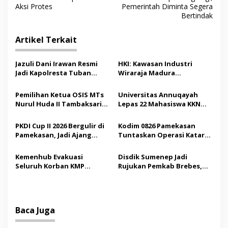
v
Aksi Protes
Pemerintah Diminta Segera
Bertindak
i
g
Artikel Terkait
a
s
Jazuli Dani Irawan Resmi
HKI: Kawasan Industri
Jadi Kapolresta Tuban
Wiraraja Madura
i
Pertama, Fokus Jaga
Berpotensi Jadi Motor
p
Harkamtibmas
Pertumbuhan Ekonomi
Pemilihan Ketua OSIS MTs
Universitas Annuqayah
Baru
Nurul Huda II Tambaksari
Lepas 22 Mahasiswa KKN
o
Jadi Sarana Pendidikan
Internasional ke Arab
s
Demokrasi bagi Siswa
Saudi
PKDI Cup II 2026 Bergulir di
Kodim 0826 Pamekasan
Pamekasan, Jadi Ajang
Tuntaskan Operasi Katarak
Silaturahmi Kepala Desa se-
Gratis, 160 Pasien Jalani
Madura
Tindakan Medis
Kemenhub Evakuasi
Disdik Sumenep Jadi
Seluruh Korban KMP
Rujukan Pemkab Brebes,
Mutiara Sentosa II,
Bupati Paramitha Terkesan
Operator Diaudit
Pendidikan Berbasis
Budaya
Baca Juga