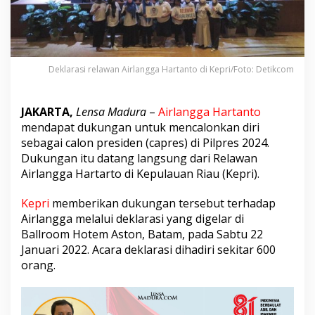
4
U
n
t
u
k
Deklarasi relawan Airlangga Hartanto di Kepri/Foto: Detikcom
A
i
r
JAKARTA,
Lensa Madura
–
Airlangga Hartanto
l
mendapat dukungan untuk mencalonkan diri
a
sebagai calon presiden (capres) di Pilpres 2024.
n
Dukungan itu datang langsung dari Relawan
g
g
Airlangga Hartarto di Kepulauan Riau (Kepri).
a
D
Kepri
memberikan dukungan tersebut terhadap
a
Airlangga melalui deklarasi yang digelar di
t
Ballroom Hotem Aston, Batam, pada Sabtu 22
a
n
Januari 2022. Acara deklarasi dihadiri sekitar 600
g
orang.
D
a
r
i