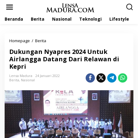
L
e
w
Beranda
Berita
Nasional
Teknologi
Lifestyle
a
t
i
k
Homepage
/
Berita
D
e
u
k
Dukungan Nyapres 2024 Untuk
k
o
u
Airlangga Datang Dari Relawan di
n
n
t
Kepri
g
e
a
n
Lensa Madura
24 Januari 2022
n
Berita
,
Nasional
N
y
a
p
r
e
s
2
0
2