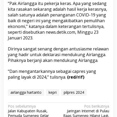
“Pak Airlangga itu pekerja keras. Apa yang sedang
kita rasakan sekarang adalah hasil kerja kerasnya,
salah satunya adalah penanganan COVID-19 yang
baik di negeri ini yang mengakibatkan pemulihan
ekonomi,” katanya dalam keterangan tertulisnya,
seperti disebutkan news.detik.com, Minggu 23
Januari 2023.
Dirinya sangat senang dengan antusiasme relawan
yang hadir untuk deklarasi mendukung Airlangga.
Pihaknya berjanji akan mendukung Airlangga.
“Dan mengantarkannya sebagai capres yang
paling layak di 2024,” tulisnya.
(red/rif)
airlangga hartanto
kepri
pilpres 2024
N
Pos sebelumnya
Pos berikutnya
Jalan Kabupaten Rusak,
Jaringan Internet di Pulau
a
Pemuda Sumenep Gelar
Raas Sumenep Hilang Lagi,