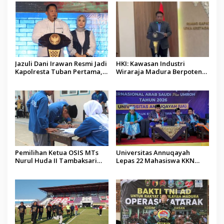
Jazuli Dani Irawan Resmi Jadi
HKI: Kawasan Industri
Kapolresta Tuban Pertama,
Wiraraja Madura Berpotensi
Fokus Jaga Harkamtibmas
Jadi Motor Pertumbuhan
Ekonomi Baru
Pemilihan Ketua OSIS MTs
Universitas Annuqayah
Nurul Huda II Tambaksari
Lepas 22 Mahasiswa KKN
Jadi Sarana Pendidikan
Internasional ke Arab Saudi
Demokrasi bagi Siswa