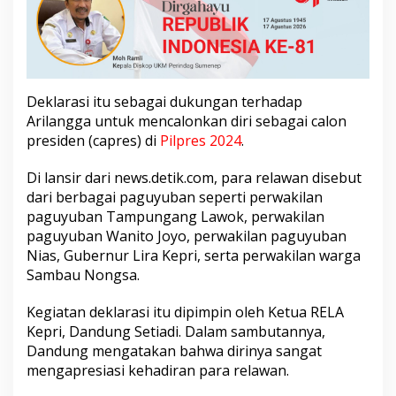
R
e
l
a
w
a
Deklarasi itu sebagai dukungan terhadap
n
Arilangga untuk mencalonkan diri sebagai calon
d
i
presiden (capres) di
Pilpres 2024
.
K
e
Di lansir dari news.detik.com, para relawan disebut
p
dari berbagai paguyuban seperti perwakilan
r
paguyuban Tampungang Lawok, perwakilan
i
paguyuban Wanito Joyo, perwakilan paguyuban
Nias, Gubernur Lira Kepri, serta perwakilan warga
Sambau Nongsa.
Kegiatan deklarasi itu dipimpin oleh Ketua RELA
Kepri, Dandung Setiadi. Dalam sambutannya,
Dandung mengatakan bahwa dirinya sangat
mengapresiasi kehadiran para relawan.