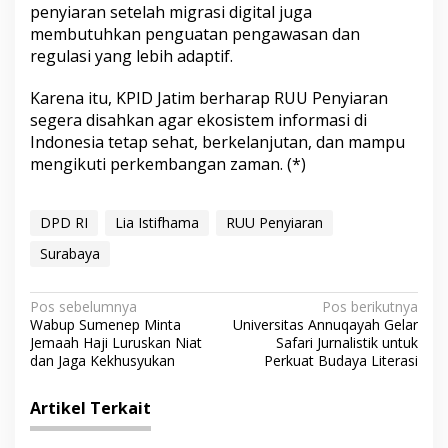
penyiaran setelah migrasi digital juga
membutuhkan penguatan pengawasan dan
regulasi yang lebih adaptif.
Karena itu, KPID Jatim berharap RUU Penyiaran
segera disahkan agar ekosistem informasi di
Indonesia tetap sehat, berkelanjutan, dan mampu
mengikuti perkembangan zaman. (*)
DPD RI
Lia Istifhama
RUU Penyiaran
Surabaya
N
Pos sebelumnya
Pos berikutnya
Wabup Sumenep Minta
Universitas Annuqayah Gelar
a
Jemaah Haji Luruskan Niat
Safari Jurnalistik untuk
v
dan Jaga Kekhusyukan
Perkuat Budaya Literasi
i
Artikel Terkait
g