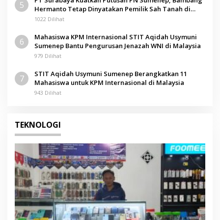
PT Surabaya Kuatkan Putusan PN Sumenep, Bambang
5
Hermanto Tetap Dinyatakan Pemilik Sah Tanah di
Pamolokan
1022 Dilihat
Mahasiswa KPM Internasional STIT Aqidah Usymuni
6
Sumenep Bantu Pengurusan Jenazah WNI di Malaysia
979 Dilihat
STIT Aqidah Usymuni Sumenep Berangkatkan 11
7
Mahasiswa untuk KPM Internasional di Malaysia
943 Dilihat
TEKNOLOGI