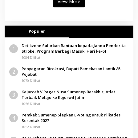
View More
Populer
Detikzone Salurkan Bantuan kepada Janda Penderita
1
Stroke, Program Berbagi Masuki Hari ke-61
1084 Dilihat
Penyegaran Birokrasi, Bupati Pamekasan Lantik 85
2
Pejabat
1070 Dilihat
Kejurcab V Pagar Nusa Sumenep Berakhir, Atlet
3
Terbaik Melaju ke Kejurwil Jatim
1056 Dilihat
Pemkab Sumenep Siapkan E-Voting untuk Pilkades
4
Serentak 2027
1052 Dilihat