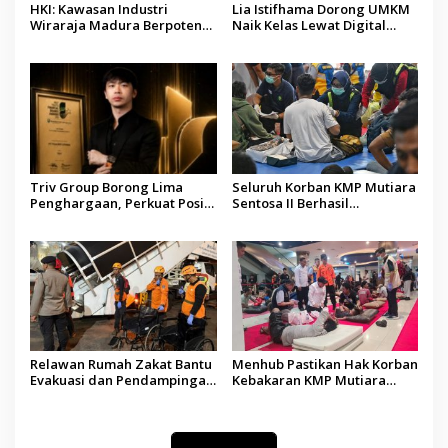
HKI: Kawasan Industri
Lia Istifhama Dorong UMKM
Wiraraja Madura Berpotensi
Naik Kelas Lewat Digital
Jadi Motor Pertumbuhan
Marketing dan AI, Soroti
Ekonomi Baru
Pemberdayaan Difabel
Triv Group Borong Lima
Seluruh Korban KMP Mutiara
Penghargaan, Perkuat Posisi
Sentosa II Berhasil
sebagai Platform Aset
Dievakuasi, Kemenhub Audit
Digital Terpercaya
Operator Kapal
Relawan Rumah Zakat Bantu
Menhub Pastikan Hak Korban
Evakuasi dan Pendampingan
Kebakaran KMP Mutiara
Korban Kebakaran KMP
Sentosa II Dipenuhi, Evakuasi
Mutiara Sentosa II
Terus Berlanjut