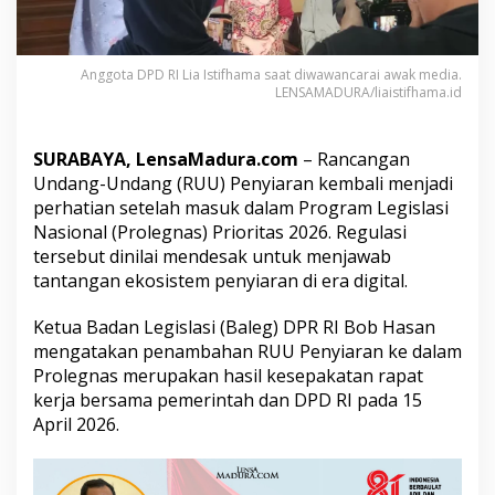
o
r
o
n
Anggota DPD RI Lia Istifhama saat diwawancarai awak media.
g
LENSAMADURA/liaistifhama.id
R
U
U
SURABAYA, LensaMadura.com
– Rancangan
P
Undang-Undang (RUU) Penyiaran kembali menjadi
e
perhatian setelah masuk dalam Program Legislasi
n
y
Nasional (Prolegnas) Prioritas 2026. Regulasi
i
tersebut dinilai mendesak untuk menjawab
a
tantangan ekosistem penyiaran di era digital.
r
a
Ketua Badan Legislasi (Baleg) DPR RI Bob Hasan
n
S
mengatakan penambahan RUU Penyiaran ke dalam
e
Prolegnas merupakan hasil kesepakatan rapat
g
kerja bersama pemerintah dan DPD RI pada 15
e
April 2026.
r
a
D
i