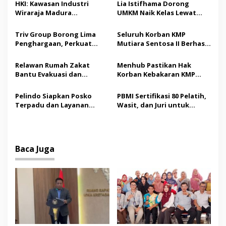
a
HKI: Kawasan Industri
Lia Istifhama Dorong
s
Wiraraja Madura
UMKM Naik Kelas Lewat
Berpotensi Jadi Motor
Digital Marketing dan AI,
i
Pertumbuhan Ekonomi
Soroti Pemberdayaan
Triv Group Borong Lima
Seluruh Korban KMP
p
Baru
Difabel
Penghargaan, Perkuat
Mutiara Sentosa II Berhasil
Posisi sebagai Platform
Dievakuasi, Kemenhub
o
Aset Digital Terpercaya
Audit Operator Kapal
Relawan Rumah Zakat
Menhub Pastikan Hak
s
Bantu Evakuasi dan
Korban Kebakaran KMP
Pendampingan Korban
Mutiara Sentosa II
Kebakaran KMP Mutiara
Dipenuhi, Evakuasi Terus
Pelindo Siapkan Posko
PBMI Sertifikasi 80 Pelatih,
Sentosa II
Berlanjut
Terpadu dan Layanan
Wasit, dan Juri untuk
Gratis bagi Korban
Perkuat Standar
Kebakaran KMP Mutiara
Internasional
Sentosa II
Baca Juga