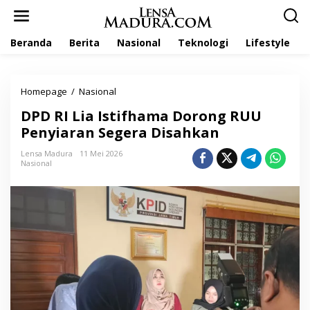
L
e
w
Beranda
Berita
Nasional
Teknologi
Lifestyle
a
t
i
k
Homepage
/
Nasional
D
e
P
k
DPD RI Lia Istifhama Dorong RUU
D
o
R
Penyiaran Segera Disahkan
n
I
t
L
Lensa Madura
11 Mei 2026
e
Nasional
i
n
a
I
s
t
i
f
h
a
m
a
D