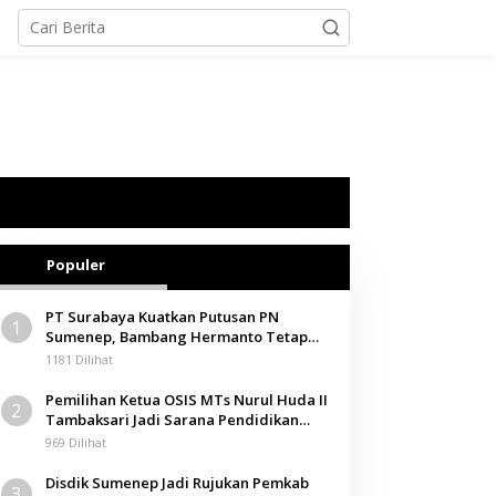
Populer
PT Surabaya Kuatkan Putusan PN
1
Sumenep, Bambang Hermanto Tetap
Dinyatakan Pemilik Sah Tanah di
1181 Dilihat
Pamolokan
Pemilihan Ketua OSIS MTs Nurul Huda II
2
Tambaksari Jadi Sarana Pendidikan
Demokrasi bagi Siswa
969 Dilihat
Disdik Sumenep Jadi Rujukan Pemkab
3