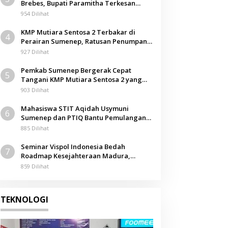
Brebes, Bupati Paramitha Terkesan
Pendidikan Berbasis Budaya
954 Dilihat
KMP Mutiara Sentosa 2 Terbakar di
4
Perairan Sumenep, Ratusan Penumpang
Dievakuasi
927 Dilihat
Pemkab Sumenep Bergerak Cepat
5
Tangani KMP Mutiara Sentosa 2 yang
Terbakar
903 Dilihat
Mahasiswa STIT Aqidah Usymuni
6
Sumenep dan PTIQ Bantu Pemulangan
Jenazah WNI Asal Aceh di Malaysia
885 Dilihat
Seminar Vispol Indonesia Bedah
7
Roadmap Kesejahteraan Madura,
Pendidikan dan Hilirisasi Jadi Kunci
859 Dilihat
TEKNOLOGI