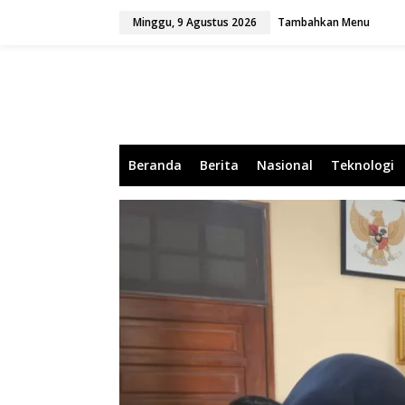
L
Minggu, 9 Agustus 2026
Tambahkan Menu
e
w
a
t
i
k
e
k
o
Beranda
Berita
Nasional
Teknologi
n
t
e
n