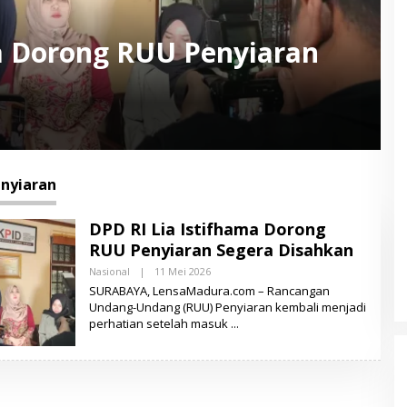
ma Dorong RUU Penyiaran
nyiaran
DPD RI Lia Istifhama Dorong
RUU Penyiaran Segera Disahkan
Nasional
|
11 Mei 2026
O
L
SURABAYA, LensaMadura.com – Rancangan
E
Undang-Undang (RUU) Penyiaran kembali menjadi
H
perhatian setelah masuk
L
E
N
S
A
M
A