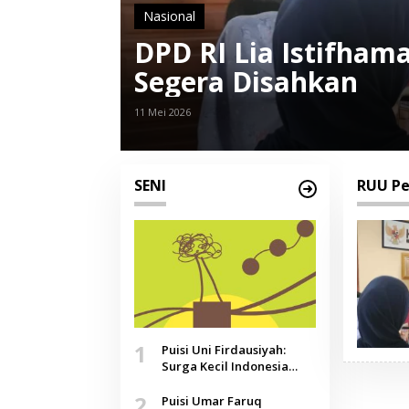
Nasional
DPD RI Lia Istifha
Segera Disahkan
11 Mei 2026
SENI
RUU Pe
1
Puisi Uni Firdausiyah:
Surga Kecil Indonesia
yang Tak Lagi Perawan,
2
Doa yang Jauh, Narasi
Puisi Umar Faruq