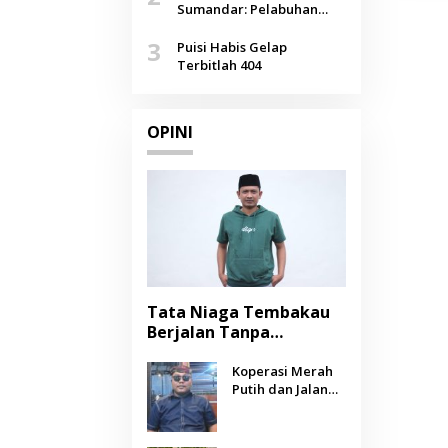
Agustus
Sumandar: Pelabuhan
Pasongsongan, Salopeng,
3
Selendang Benang Merah
Puisi Habis Gelap
Lombang
Terbitlah 404
OPINI
Tata Niaga Tembakau
Berjalan Tanpa
Instrumen, Benarkah
Negara Berpihak
Koperasi Merah
Putih dan Jalan
kepada Petani?
Panjang Menuju
Kesejahteraan