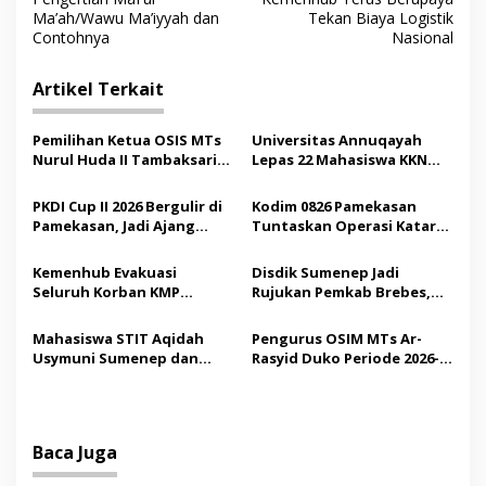
a
Ma’ah/Wawu Ma’iyyah dan
Tekan Biaya Logistik
v
Contohnya
Nasional
i
Artikel Terkait
g
a
Pemilihan Ketua OSIS MTs
Universitas Annuqayah
s
Nurul Huda II Tambaksari
Lepas 22 Mahasiswa KKN
Jadi Sarana Pendidikan
Internasional ke Arab
i
Demokrasi bagi Siswa
Saudi
PKDI Cup II 2026 Bergulir di
Kodim 0826 Pamekasan
p
Pamekasan, Jadi Ajang
Tuntaskan Operasi Katarak
Silaturahmi Kepala Desa se-
Gratis, 160 Pasien Jalani
o
Madura
Tindakan Medis
Kemenhub Evakuasi
Disdik Sumenep Jadi
s
Seluruh Korban KMP
Rujukan Pemkab Brebes,
Mutiara Sentosa II,
Bupati Paramitha Terkesan
Operator Diaudit
Pendidikan Berbasis
Mahasiswa STIT Aqidah
Pengurus OSIM MTs Ar-
Budaya
Usymuni Sumenep dan
Rasyid Duko Periode 2026-
PTIQ Bantu Pemulangan
2027 Resmi Dilantik
Jenazah WNI Asal Aceh di
Malaysia
Baca Juga