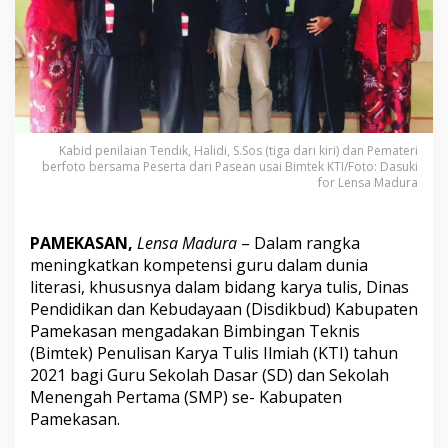
G
e
l
a
r
B
i
m
Kabid penilaian Tendik, Halidi, S.Sos (tiga dari kiri) dan Pemateri
t
berfoto bersama Peserta dari Pasean usai Bimtek KTI/Foto: Dasuki
e
for Lensa Madura
k
K
T
PAMEKASAN,
Lensa Madura
– Dalam rangka
I
U
meningkatkan kompetensi guru dalam dunia
n
literasi, khususnya dalam bidang karya tulis, Dinas
t
Pendidikan
dan Kebudayaan (Disdikbud) Kabupaten
u
Pamekasan mengadakan Bimbingan Teknis
k
G
(Bimtek) Penulisan Karya Tulis Ilmiah (KTI) tahun
u
2021 bagi Guru Sekolah Dasar (SD) dan Sekolah
r
Menengah Pertama (SMP) se- Kabupaten
u
Pamekasan.
S
D