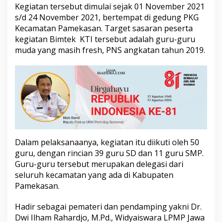
d
Kegiatan tersebut dimulai sejak 01 November 2021
a
s/d 24 November 2021, bertempat di gedung PKG
n
Kecamatan Pamekasan. Target sasaran peserta
S
kegiatan Bimtek KTI tersebut adalah guru-guru
M
muda yang masih fresh, PNS angkatan tahun 2019.
P
Dalam pelaksanaanya, kegiatan itu diikuti oleh 50
guru, dengan rincian 39 guru SD dan 11 guru SMP.
Guru-guru tersebut merupakan delegasi dari
seluruh kecamatan yang ada di Kabupaten
Pamekasan.
Hadir sebagai pemateri dan pendamping yakni Dr.
Dwi Ilham Rahardjo, M.Pd., Widyaiswara LPMP Jawa