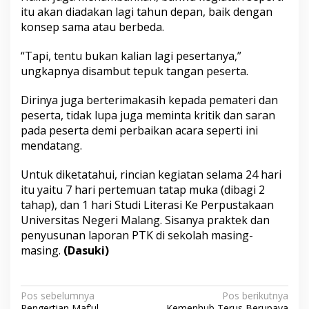
itu akan diadakan lagi tahun depan, baik dengan
konsep sama atau berbeda.
“Tapi, tentu bukan kalian lagi pesertanya,”
ungkapnya disambut tepuk tangan peserta.
Dirinya juga berterimakasih kepada pemateri dan
peserta, tidak lupa juga meminta kritik dan saran
pada peserta demi perbaikan acara seperti ini
mendatang.
Untuk diketatahui, rincian kegiatan selama 24 hari
itu yaitu 7 hari pertemuan tatap muka (dibagi 2
tahap), dan 1 hari Studi Literasi Ke Perpustakaan
Universitas Negeri Malang. Sisanya praktek dan
penyusunan laporan PTK di sekolah masing-
masing.
(Dasuki)
N
Pos sebelumnya
Pos berikutnya
Pengertian Maf’ul
Kemenhub Terus Berupaya