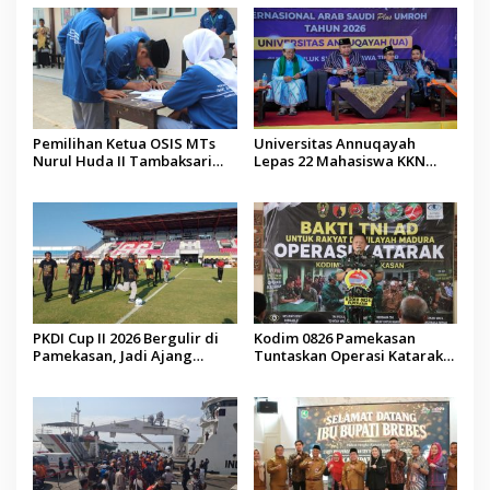
Pemilihan Ketua OSIS MTs
Universitas Annuqayah
Nurul Huda II Tambaksari
Lepas 22 Mahasiswa KKN
Jadi Sarana Pendidikan
Internasional ke Arab Saudi
Demokrasi bagi Siswa
PKDI Cup II 2026 Bergulir di
Kodim 0826 Pamekasan
Pamekasan, Jadi Ajang
Tuntaskan Operasi Katarak
Silaturahmi Kepala Desa se-
Gratis, 160 Pasien Jalani
Madura
Tindakan Medis