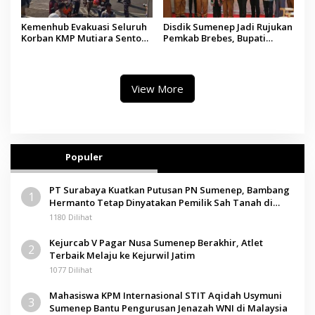
Kemenhub Evakuasi Seluruh
Disdik Sumenep Jadi Rujukan
Korban KMP Mutiara Sentosa
Pemkab Brebes, Bupati
II, Operator Diaudit
Paramitha Terkesan
Pendidikan Berbasis Budaya
View More
Populer
PT Surabaya Kuatkan Putusan PN Sumenep, Bambang
1
Hermanto Tetap Dinyatakan Pemilik Sah Tanah di
Pamolokan
1180 Dilihat
Kejurcab V Pagar Nusa Sumenep Berakhir, Atlet
2
Terbaik Melaju ke Kejurwil Jatim
1077 Dilihat
Mahasiswa KPM Internasional STIT Aqidah Usymuni
3
Sumenep Bantu Pengurusan Jenazah WNI di Malaysia