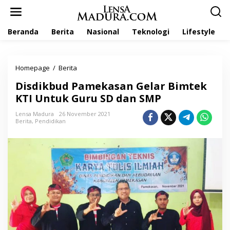
L
e
w
Beranda
Berita
Nasional
Teknologi
Lifestyle
a
t
i
k
Homepage
/
Berita
D
e
i
k
Disdikbud Pamekasan Gelar Bimtek
s
o
d
KTI Untuk Guru SD dan SMP
n
i
t
k
Lensa Madura
26 November 2021
e
Berita
,
Pendidikan
b
n
u
d
P
a
m
e
k
a
s
a
n