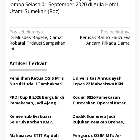
lomba Selasa 01 September 2020 di Aula Hotel
Utami Sumekar. (Roz)
N
Pos sebelumnya
Pos berikutnya
Di Musdes Bapelle, Camat
Perusak Baliho Fauzi-Eva
a
Robatal Firdausi Sampaikan
Ancam Pilkada Damai
v
Ini
i
Artikel Terkait
g
a
Pemilihan Ketua OSIS MTs
Universitas Annuqayah
s
Nurul Huda II Tambaksari
Lepas 22 Mahasiswa KKN
Jadi Sarana Pendidikan
Internasional ke Arab
i
Demokrasi bagi Siswa
Saudi
PKDI Cup II 2026 Bergulir di
Kodim 0826 Pamekasan
p
Pamekasan, Jadi Ajang
Tuntaskan Operasi Katarak
Silaturahmi Kepala Desa se-
Gratis, 160 Pasien Jalani
o
Madura
Tindakan Medis
Kemenhub Evakuasi
Disdik Sumenep Jadi
s
Seluruh Korban KMP
Rujukan Pemkab Brebes,
Mutiara Sentosa II,
Bupati Paramitha Terkesan
Operator Diaudit
Pendidikan Berbasis
Mahasiswa STIT Aqidah
Pengurus OSIM MTs Ar-
Budaya