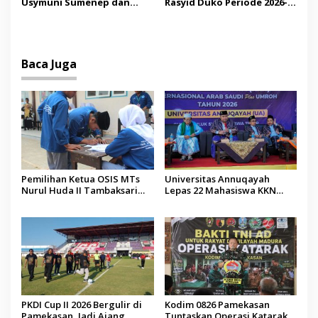
Usymuni Sumenep dan
Rasyid Duko Periode 2026-
PTIQ Bantu Pemulangan
2027 Resmi Dilantik
Jenazah WNI Asal Aceh di
Malaysia
Baca Juga
Pemilihan Ketua OSIS MTs
Universitas Annuqayah
Nurul Huda II Tambaksari
Lepas 22 Mahasiswa KKN
Jadi Sarana Pendidikan
Internasional ke Arab Saudi
Demokrasi bagi Siswa
PKDI Cup II 2026 Bergulir di
Kodim 0826 Pamekasan
Pamekasan, Jadi Ajang
Tuntaskan Operasi Katarak