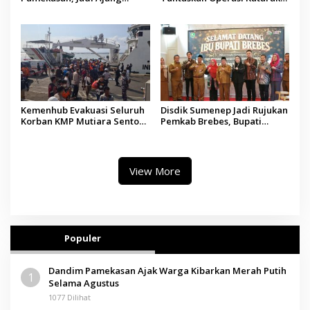
Silaturahmi Kepala Desa se-
Gratis, 160 Pasien Jalani
Madura
Tindakan Medis
Kemenhub Evakuasi Seluruh
Disdik Sumenep Jadi Rujukan
Korban KMP Mutiara Sentosa
Pemkab Brebes, Bupati
II, Operator Diaudit
Paramitha Terkesan
Pendidikan Berbasis Budaya
View More
Populer
Dandim Pamekasan Ajak Warga Kibarkan Merah Putih
1
Selama Agustus
1077 Dilihat