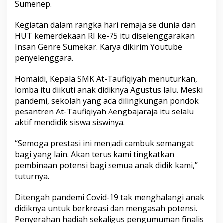
Sumenep.
j
a
r
Kegiatan dalam rangka hari remaja se dunia dan
a
HUT kemerdekaan RI ke-75 itu diselenggarakan
j
Insan Genre Sumekar. Karya dikirim Youtube
a
penyelenggara.
U
k
i
Homaidi, Kepala SMK At-Taufiqiyah menuturkan,
r
lomba itu diikuti anak didiknya Agustus lalu. Meski
P
pandemi, sekolah yang ada dilingkungan pondok
r
pesantren At-Taufiqiyah Aengbajaraja itu selalu
e
aktif mendidik siswa siswinya.
s
t
a
“Semoga prestasi ini menjadi cambuk semangat
s
bagi yang lain. Akan terus kami tingkatkan
i
pembinaan potensi bagi semua anak didik kami,”
tuturnya.
Ditengah pandemi Covid-19 tak menghalangi anak
didiknya untuk berkreasi dan mengasah potensi.
Penyerahan hadiah sekaligus pengumuman finalis