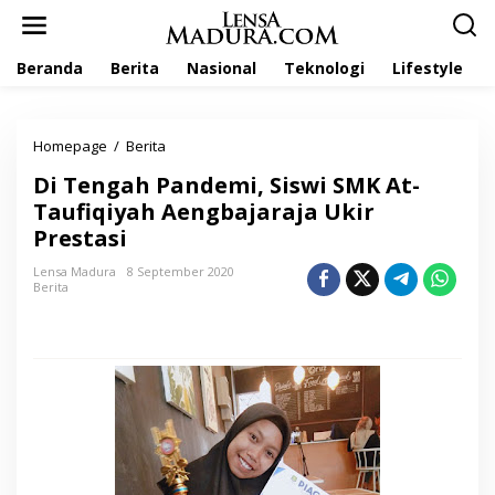
L
e
w
Beranda
Berita
Nasional
Teknologi
Lifestyle
a
t
i
k
Homepage
/
Berita
D
e
i
k
Di Tengah Pandemi, Siswi SMK At-
T
o
e
Taufiqiyah Aengbajaraja Ukir
n
n
t
Prestasi
g
e
a
n
Lensa Madura
8 September 2020
h
Berita
P
a
n
d
e
m
i
,
S
i