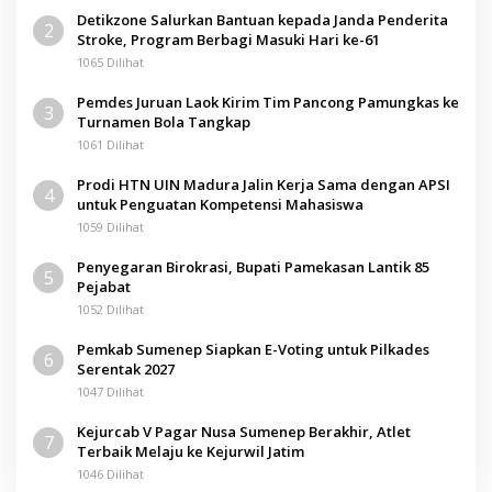
Detikzone Salurkan Bantuan kepada Janda Penderita
2
Stroke, Program Berbagi Masuki Hari ke-61
1065 Dilihat
Pemdes Juruan Laok Kirim Tim Pancong Pamungkas ke
3
Turnamen Bola Tangkap
1061 Dilihat
Prodi HTN UIN Madura Jalin Kerja Sama dengan APSI
4
untuk Penguatan Kompetensi Mahasiswa
1059 Dilihat
Penyegaran Birokrasi, Bupati Pamekasan Lantik 85
5
Pejabat
1052 Dilihat
Pemkab Sumenep Siapkan E-Voting untuk Pilkades
6
Serentak 2027
1047 Dilihat
Kejurcab V Pagar Nusa Sumenep Berakhir, Atlet
7
Terbaik Melaju ke Kejurwil Jatim
1046 Dilihat