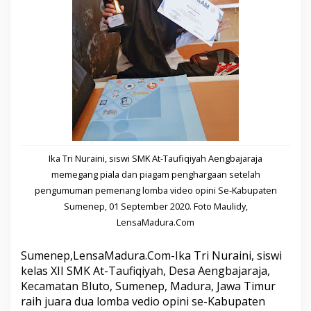
s
w
i
S
M
K
A
t
-
T
a
u
f
Ika Tri Nuraini, siswi SMK At-Taufiqiyah Aengbajaraja
i
memegang piala dan piagam penghargaan setelah
q
pengumuman pemenang lomba video opini Se-Kabupaten
i
y
Sumenep, 01 September 2020. Foto Maulidy,
a
LensaMadura.Com
h
A
Sumenep,LensaMadura.Com-Ika Tri Nuraini, siswi
e
n
kelas XII SMK At-Taufiqiyah, Desa Aengbajaraja,
g
Kecamatan Bluto, Sumenep, Madura, Jawa Timur
b
raih juara dua lomba vedio opini se-Kabupaten
a