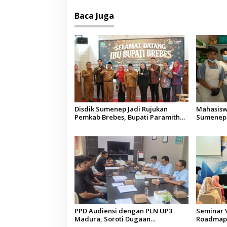
Baca Juga
Disdik Sumenep Jadi Rujukan
Mahasisw
Pemkab Brebes, Bupati Paramitha
Sumenep 
Terkesan Pendidikan Berbasis
Pemulang
Budaya
Aceh di M
PPD Audiensi dengan PLN UP3
Seminar 
Madura, Soroti Dugaan
Roadmap 
Pelanggaran Program Listrik Desa
Pendidika