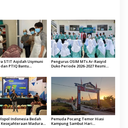
a STIT Aqidah Usymuni
Pengurus OSIM MTs Ar-Rasyid
dan PTIQ Bantu
Duko Periode 2026-2027 Resmi
an Jenazah WNI Asal
Dilantik
alaysia
Vispol Indonesia Bedah
Pemuda Pocang Temor Hiasi
Kesejahteraan Madura,
Kampung Sambut Hari
n dan Hilirisasi Jadi
Kemerdekaan RI