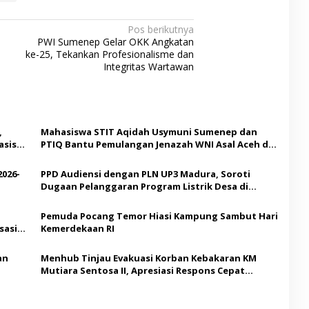
Pos berikutnya
PWI Sumenep Gelar OKK Angkatan
ke-25, Tekankan Profesionalisme dan
Integritas Wartawan
,
Mahasiswa STIT Aqidah Usymuni Sumenep dan
asis
PTIQ Bantu Pemulangan Jenazah WNI Asal Aceh di
Malaysia
2026-
PPD Audiensi dengan PLN UP3 Madura, Soroti
Dugaan Pelanggaran Program Listrik Desa di
Sumenep
Pemuda Pocang Temor Hiasi Kampung Sambut Hari
sasi
Kemerdekaan RI
an
Menhub Tinjau Evakuasi Korban Kebakaran KM
Mutiara Sentosa II, Apresiasi Respons Cepat
Pemkab Sumenep