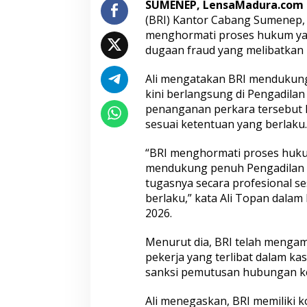
SUMENEP, LensaMadura.com
a
(BRI) Kantor Cabang Sumenep,
n
menghormati proses hukum yan
F
r
dugaan fraud yang melibatkan m
a
u
Ali mengatakan BRI mendukun
d
kini berlangsung di Pengadil
M
penanganan perkara tersebut
a
n
sesuai ketentuan yang berlaku.
t
a
“BRI menghormati proses huk
n
mendukung penuh Pengadilan 
P
tugasnya secara profesional s
e
k
berlaku,” kata Ali Topan dalam 
e
2026.
r
j
Menurut dia, BRI telah mengam
a
pekerja yang terlibat dalam k
sanksi pemutusan hubungan ker
Ali menegaskan, BRI memiliki