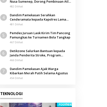
Nusa Sumenep, Dorong Pembinaan Atlet
Berkarakter
482 Dilihat
Dandim Pamekasan Serahkan
4
Cenderamata kepada Kapolres Lama
pada Acara Kenal Pamit
481 Dilihat
Pemdes Juruan Laok Kirim Tim Pancong
5
Pamungkas ke Turnamen Bola Tangkap
467 Dilihat
Detikzone Salurkan Bantuan kepada
6
Janda Penderita Stroke, Program
Berbagi Masuki Hari ke-61
466 Dilihat
Dandim Pamekasan Ajak Warga
7
Kibarkan Merah Putih Selama Agustus
454 Dilihat
TEKNOLOGI