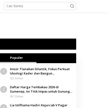
Populer
Ansor Tlanakan Dilantik, Fokus Perkuat
1
Ideologi Kader dan Bangun
Kemandirian Ekonomi
533 Dilihat
Daftar Harga Tembakau 2026 di
2
Sumenep, Ini Titik Impas untuk Gunung,
Tegal, dan Sawah
507 Dilihat
Lia Istifhama Hadiri Kejurcab V Pagar
3