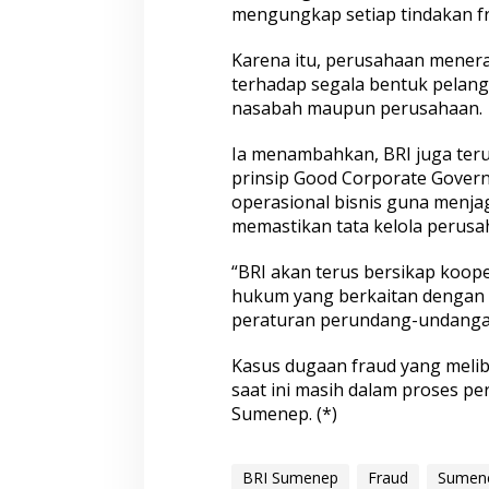
mengungkap setiap tindakan fr
Karena itu, perusahaan menera
terhadap segala bentuk pelan
nasabah maupun perusahaan.
Ia menambahkan, BRI juga ter
prinsip Good Corporate Govern
operasional bisnis guna menj
memastikan tata kelola perusa
“BRI akan terus bersikap koop
hukum yang berkaitan dengan 
peraturan perundang-undangan
Kasus dugaan fraud yang melib
saat ini masih dalam proses pe
Sumenep. (*)
BRI Sumenep
Fraud
Sumen