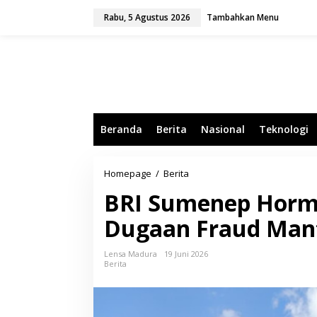
L
Rabu, 5 Agustus 2026
Tambahkan Menu
e
w
a
t
i
k
e
k
o
Beranda
Berita
Nasional
Teknologi
n
t
e
n
Homepage
/
Berita
B
R
BRI Sumenep Horm
I
S
Dugaan Fraud Mant
u
m
e
Lensa Madura
19 Juni 2026
n
Berita
e
p
H
o