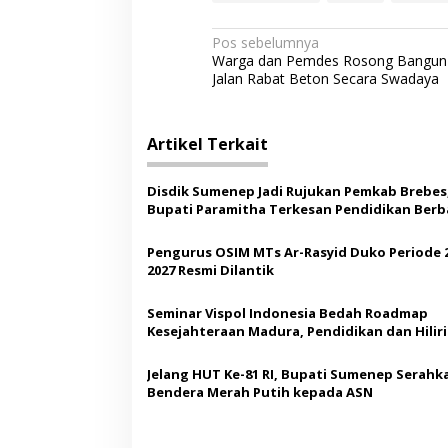
N
Pos sebelumnya
Warga dan Pemdes Rosong Bangun
a
Jalan Rabat Beton Secara Swadaya
v
i
Artikel Terkait
g
a
Disdik Sumenep Jadi Rujukan Pemkab Brebes
s
Bupati Paramitha Terkesan Pendidikan Berb
Budaya
i
Pengurus OSIM MTs Ar-Rasyid Duko Periode 
p
2027 Resmi Dilantik
o
Seminar Vispol Indonesia Bedah Roadmap
s
Kesejahteraan Madura, Pendidikan dan Hiliri
Jadi Kunci
Jelang HUT Ke-81 RI, Bupati Sumenep Serahk
Bendera Merah Putih kepada ASN