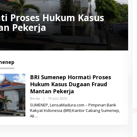
ti Proses Hukum Kasus
an Pekerja
menep
BRI Sumenep Hormati Proses
Hukum Kasus Dugaan Fraud
Mantan Pekerja
Berita
|
19 Juni 2026
O
L
SUMENEP, LensaMadura.com – Pimpinan Bank
E
Rakyat Indonesia (BRI) Kantor Cabang Sumenep,
H
Ali
L
E
N
S
A
M