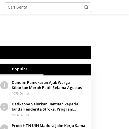
Populer
Dandim Pamekasan Ajak Warga
1
Kibarkan Merah Putih Selama Agustus
1079 Dilihat
Detikzone Salurkan Bantuan kepada
2
Janda Penderita Stroke, Program
Berbagi Masuki Hari ke-61
1066 Dilihat
Prodi HTN UIN Madura Jalin Kerja Sama
3