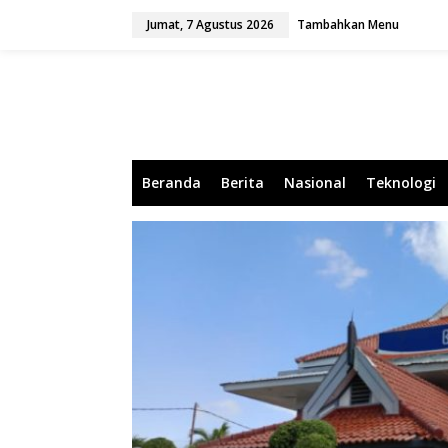
L
Jumat, 7 Agustus 2026
Tambahkan Menu
e
w
a
t
i
k
e
k
o
Beranda
Berita
Nasional
Teknologi
n
t
e
n