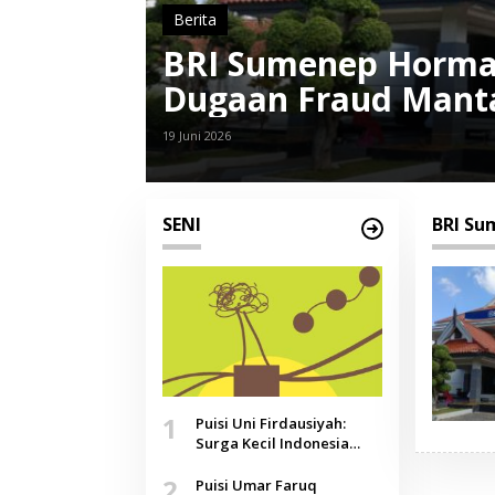
Berita
BRI Sumenep Horma
Dugaan Fraud Mant
19 Juni 2026
SENI
BRI Su
1
Puisi Uni Firdausiyah:
Surga Kecil Indonesia
yang Tak Lagi Perawan,
2
Doa yang Jauh, Narasi
Puisi Umar Faruq