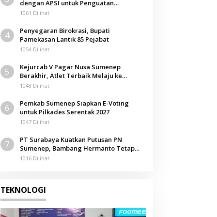
dengan APSI untuk Penguatan
Kompetensi Mahasiswa
1061 Dilihat
Penyegaran Birokrasi, Bupati
4
Pamekasan Lantik 85 Pejabat
1054 Dilihat
Kejurcab V Pagar Nusa Sumenep
5
Berakhir, Atlet Terbaik Melaju ke
Kejurwil Jatim
1048 Dilihat
Pemkab Sumenep Siapkan E-Voting
6
untuk Pilkades Serentak 2027
1047 Dilihat
PT Surabaya Kuatkan Putusan PN
7
Sumenep, Bambang Hermanto Tetap
Dinyatakan Pemilik Sah Tanah di
1016 Dilihat
Pamolokan
TEKNOLOGI