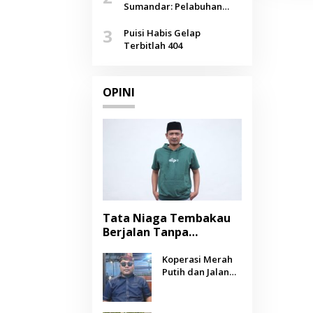
Agustus
Sumandar: Pelabuhan
Pasongsongan, Salopeng,
3
Selendang Benang Merah
Puisi Habis Gelap
Lombang
Terbitlah 404
OPINI
Tata Niaga Tembakau
Berjalan Tanpa
Instrumen, Benarkah
Negara Berpihak
Koperasi Merah
Putih dan Jalan
kepada Petani?
Panjang Menuju
Kesejahteraan