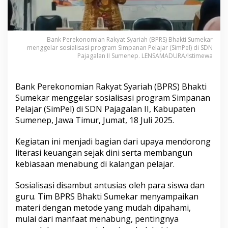
o
s
i
a
Bank Perekonomian Rakyat Syariah (BPRS) Bhakti Sumekar
l
menggelar sosialisasi program Simpanan Pelajar (SimPel) di SDN
i
Pajagalan II Sumenep. LENSAMADURA/Istimewa
s
a
s
Bank Perekonomian Rakyat Syariah (BPRS) Bhakti
i
k
Sumekar menggelar sosialisasi program Simpanan
a
Pelajar (SimPel) di SDN Pajagalan II, Kabupaten
n
Sumenep, Jawa Timur, Jumat, 18 Juli 2025.
S
i
Kegiatan ini menjadi bagian dari upaya mendorong
m
P
literasi keuangan sejak dini serta membangun
e
kebiasaan menabung di kalangan pelajar.
l
d
Sosialisasi disambut antusias oleh para siswa dan
i
guru. Tim BPRS Bhakti Sumekar menyampaikan
S
D
materi dengan metode yang mudah dipahami,
N
mulai dari manfaat menabung, pentingnya
P