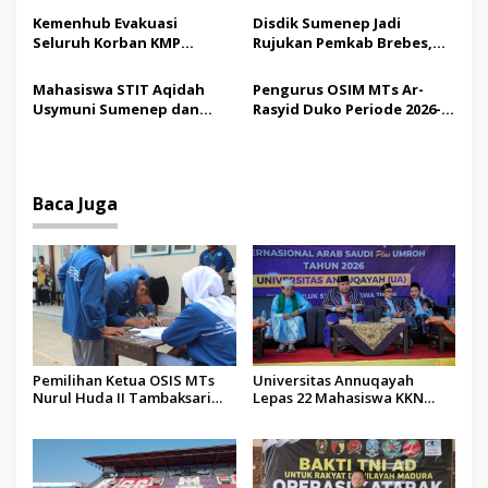
s
Madura
Tindakan Medis
Kemenhub Evakuasi
Disdik Sumenep Jadi
Seluruh Korban KMP
Rujukan Pemkab Brebes,
Mutiara Sentosa II,
Bupati Paramitha Terkesan
Operator Diaudit
Pendidikan Berbasis
Mahasiswa STIT Aqidah
Pengurus OSIM MTs Ar-
Budaya
Usymuni Sumenep dan
Rasyid Duko Periode 2026-
PTIQ Bantu Pemulangan
2027 Resmi Dilantik
Jenazah WNI Asal Aceh di
Malaysia
Baca Juga
Pemilihan Ketua OSIS MTs
Universitas Annuqayah
Nurul Huda II Tambaksari
Lepas 22 Mahasiswa KKN
Jadi Sarana Pendidikan
Internasional ke Arab Saudi
Demokrasi bagi Siswa