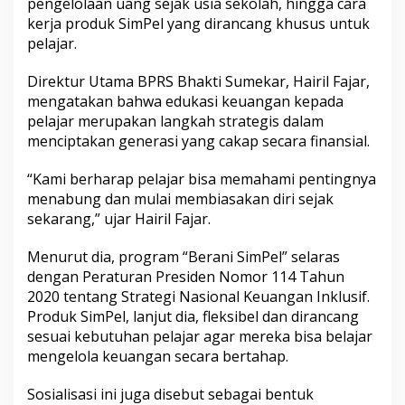
pengelolaan uang sejak usia sekolah, hingga cara
a
kerja produk SimPel yang dirancang khusus untuk
j
pelajar.
a
g
a
Direktur Utama BPRS Bhakti Sumekar, Hairil Fajar,
l
mengatakan bahwa edukasi keuangan kepada
a
pelajar merupakan langkah strategis dalam
n
menciptakan generasi yang cakap secara finansial.
I
I
S
“Kami berharap pelajar bisa memahami pentingnya
u
menabung dan mulai membiasakan diri sejak
m
sekarang,” ujar Hairil Fajar.
e
n
e
Menurut dia, program “Berani SimPel” selaras
p
dengan Peraturan Presiden Nomor 114 Tahun
2020 tentang Strategi Nasional Keuangan Inklusif.
Produk SimPel, lanjut dia, fleksibel dan dirancang
sesuai kebutuhan pelajar agar mereka bisa belajar
mengelola keuangan secara bertahap.
Sosialisasi ini juga disebut sebagai bentuk