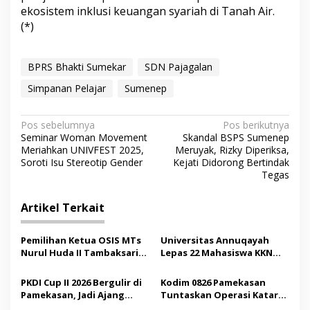
ekosistem inklusi keuangan syariah di Tanah Air.
(*)
BPRS Bhakti Sumekar
SDN Pajagalan
Simpanan Pelajar
Sumenep
N
Pos sebelumnya
Pos berikutnya
Seminar Woman Movement
Skandal BSPS Sumenep
a
Meriahkan UNIVFEST 2025,
Meruyak, Rizky Diperiksa,
v
Soroti Isu Stereotip Gender
Kejati Didorong Bertindak
Tegas
i
g
Artikel Terkait
a
s
Pemilihan Ketua OSIS MTs
Universitas Annuqayah
Nurul Huda II Tambaksari
Lepas 22 Mahasiswa KKN
i
Jadi Sarana Pendidikan
Internasional ke Arab
p
Demokrasi bagi Siswa
Saudi
PKDI Cup II 2026 Bergulir di
Kodim 0826 Pamekasan
Pamekasan, Jadi Ajang
Tuntaskan Operasi Katarak
o
Silaturahmi Kepala Desa se-
Gratis, 160 Pasien Jalani