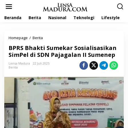
L
e
w
Beranda
Berita
Nasional
Teknologi
Lifestyle
a
t
i
k
Homepage
/
Berita
B
e
P
k
BPRS Bhakti Sumekar Sosialisasikan
R
o
S
SimPel di SDN Pajagalan II Sumenep
n
B
t
h
Lensa Madura
22 Juli 2025
e
Berita
a
n
k
t
i
S
u
m
e
k
a
r
S