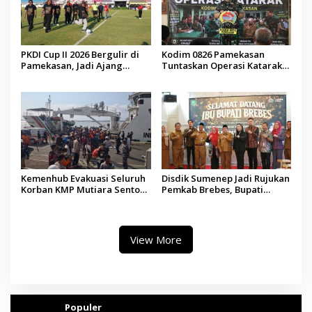
PKDI Cup II 2026 Bergulir di
Kodim 0826 Pamekasan
Pamekasan, Jadi Ajang
Tuntaskan Operasi Katarak
Silaturahmi Kepala Desa se-
Gratis, 160 Pasien Jalani
Madura
Tindakan Medis
Kemenhub Evakuasi Seluruh
Disdik Sumenep Jadi Rujukan
Korban KMP Mutiara Sentosa
Pemkab Brebes, Bupati
II, Operator Diaudit
Paramitha Terkesan
Pendidikan Berbasis Budaya
View More
Populer