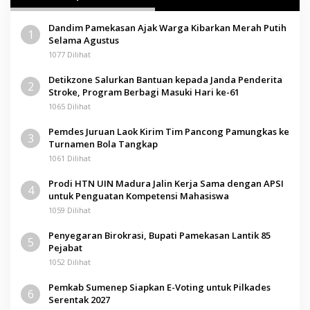
Dandim Pamekasan Ajak Warga Kibarkan Merah Putih
1
Selama Agustus
1077 Dilihat
Detikzone Salurkan Bantuan kepada Janda Penderita
2
Stroke, Program Berbagi Masuki Hari ke-61
1065 Dilihat
Pemdes Juruan Laok Kirim Tim Pancong Pamungkas ke
3
Turnamen Bola Tangkap
1061 Dilihat
Prodi HTN UIN Madura Jalin Kerja Sama dengan APSI
4
untuk Penguatan Kompetensi Mahasiswa
1059 Dilihat
Penyegaran Birokrasi, Bupati Pamekasan Lantik 85
5
Pejabat
1052 Dilihat
Pemkab Sumenep Siapkan E-Voting untuk Pilkades
6
Serentak 2027