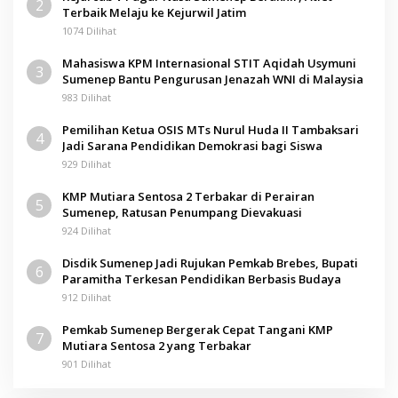
2
Terbaik Melaju ke Kejurwil Jatim
1074 Dilihat
Mahasiswa KPM Internasional STIT Aqidah Usymuni
3
Sumenep Bantu Pengurusan Jenazah WNI di Malaysia
983 Dilihat
Pemilihan Ketua OSIS MTs Nurul Huda II Tambaksari
4
Jadi Sarana Pendidikan Demokrasi bagi Siswa
929 Dilihat
KMP Mutiara Sentosa 2 Terbakar di Perairan
5
Sumenep, Ratusan Penumpang Dievakuasi
924 Dilihat
Disdik Sumenep Jadi Rujukan Pemkab Brebes, Bupati
6
Paramitha Terkesan Pendidikan Berbasis Budaya
912 Dilihat
Pemkab Sumenep Bergerak Cepat Tangani KMP
7
Mutiara Sentosa 2 yang Terbakar
901 Dilihat