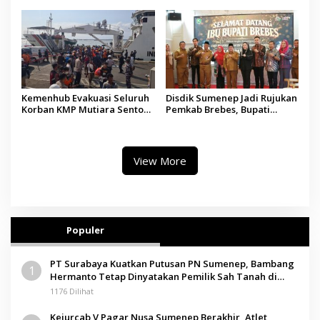
Madura
Tindakan Medis
Kemenhub Evakuasi Seluruh
Disdik Sumenep Jadi Rujukan
Korban KMP Mutiara Sentosa
Pemkab Brebes, Bupati
II, Operator Diaudit
Paramitha Terkesan
Pendidikan Berbasis Budaya
View More
Populer
PT Surabaya Kuatkan Putusan PN Sumenep, Bambang
1
Hermanto Tetap Dinyatakan Pemilik Sah Tanah di
Pamolokan
1176 Dilihat
Kejurcab V Pagar Nusa Sumenep Berakhir, Atlet