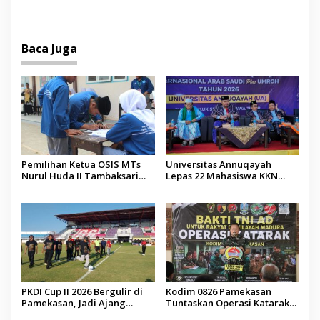
Jenazah WNI Asal Aceh di
Malaysia
Baca Juga
Pemilihan Ketua OSIS MTs
Universitas Annuqayah
Nurul Huda II Tambaksari
Lepas 22 Mahasiswa KKN
Jadi Sarana Pendidikan
Internasional ke Arab Saudi
Demokrasi bagi Siswa
PKDI Cup II 2026 Bergulir di
Kodim 0826 Pamekasan
Pamekasan, Jadi Ajang
Tuntaskan Operasi Katarak
Silaturahmi Kepala Desa se-
Gratis, 160 Pasien Jalani