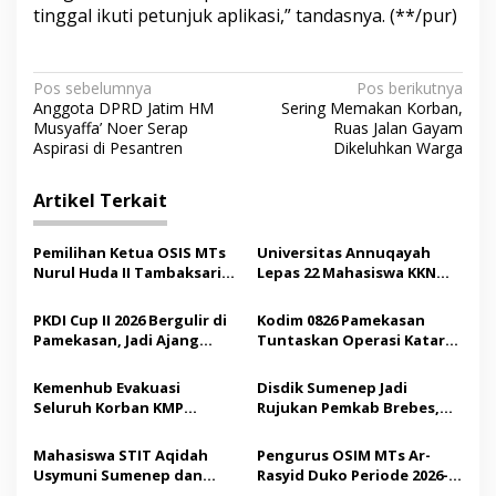
tinggal ikuti petunjuk aplikasi,” tandasnya. (**/pur)
N
Pos sebelumnya
Pos berikutnya
Anggota DPRD Jatim HM
Sering Memakan Korban,
a
Musyaffa’ Noer Serap
Ruas Jalan Gayam
v
Aspirasi di Pesantren
Dikeluhkan Warga
i
Artikel Terkait
g
a
Pemilihan Ketua OSIS MTs
Universitas Annuqayah
s
Nurul Huda II Tambaksari
Lepas 22 Mahasiswa KKN
Jadi Sarana Pendidikan
Internasional ke Arab
i
Demokrasi bagi Siswa
Saudi
PKDI Cup II 2026 Bergulir di
Kodim 0826 Pamekasan
p
Pamekasan, Jadi Ajang
Tuntaskan Operasi Katarak
Silaturahmi Kepala Desa se-
Gratis, 160 Pasien Jalani
o
Madura
Tindakan Medis
Kemenhub Evakuasi
Disdik Sumenep Jadi
s
Seluruh Korban KMP
Rujukan Pemkab Brebes,
Mutiara Sentosa II,
Bupati Paramitha Terkesan
Operator Diaudit
Pendidikan Berbasis
Mahasiswa STIT Aqidah
Pengurus OSIM MTs Ar-
Budaya
Usymuni Sumenep dan
Rasyid Duko Periode 2026-
PTIQ Bantu Pemulangan
2027 Resmi Dilantik