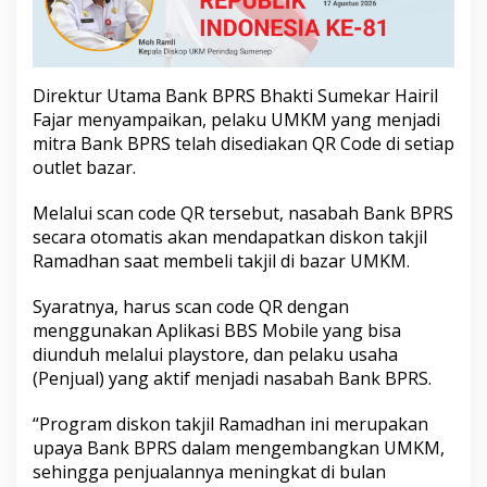
n
u
n
t
u
Direktur Utama Bank BPRS Bhakti Sumekar Hairil
k
Fajar menyampaikan, pelaku UMKM yang menjadi
N
mitra Bank BPRS telah disediakan QR Code di setiap
a
outlet bazar.
s
a
b
Melalui scan code QR tersebut, nasabah Bank BPRS
a
secara otomatis akan mendapatkan diskon takjil
h
Ramadhan saat membeli takjil di bazar UMKM.
Syaratnya, harus scan code QR dengan
menggunakan Aplikasi BBS Mobile yang bisa
diunduh melalui playstore, dan pelaku usaha
(Penjual) yang aktif menjadi nasabah Bank BPRS.
“Program diskon takjil Ramadhan ini merupakan
upaya Bank BPRS dalam mengembangkan UMKM,
sehingga penjualannya meningkat di bulan