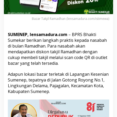
e
r
i
k
Bazar Takjil Ramadhan (lensamadura.com/istimewa)
a
n
D
SUMENEP, lensamadura.com
– BPRS Bhakti
i
Sumekar berikan langkah praktis kepada nasabah
s
k
di bulan Ramadhan. Para nasabah akan
o
mendapatkan diskon takjil Ramadhan dengan
n
cukup membeli takjil melalui scan code QR di outlet
T
bazar yang telah tersedia.
a
k
j
Adapun lokasi bazar terletak di Lapangan Kesenian
i
Sumenep, tepatnya di Jalan Gotong Royong No.1,
l
Lingkungan Delama, Pajagalan, Kecamatan Kota,
R
Kabupaten Sumenep.
a
m
a
d
h
a