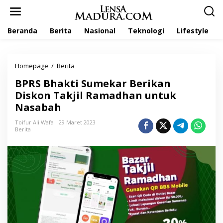
L
e
w
Beranda
Berita
Nasional
Teknologi
Lifestyle
a
t
i
k
Homepage
/
Berita
B
e
P
k
BPRS Bhakti Sumekar Berikan
R
o
S
Diskon Takjil Ramadhan untuk
n
B
t
Nasabah
h
e
a
n
Toifur Ali Wafa
29 Maret 2023
k
Berita
t
i
S
u
m
e
k
a
r
B