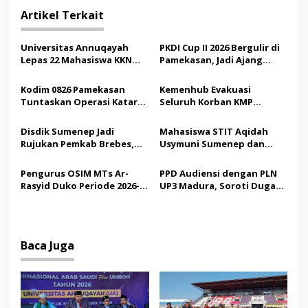
i
Artikel Terkait
g
a
Universitas Annuqayah
PKDI Cup II 2026 Bergulir di
s
Lepas 22 Mahasiswa KKN
Pamekasan, Jadi Ajang
Internasional ke Arab
Silaturahmi Kepala Desa se-
i
Saudi
Madura
Kodim 0826 Pamekasan
Kemenhub Evakuasi
p
Tuntaskan Operasi Katarak
Seluruh Korban KMP
Gratis, 160 Pasien Jalani
Mutiara Sentosa II,
o
Tindakan Medis
Operator Diaudit
Disdik Sumenep Jadi
Mahasiswa STIT Aqidah
s
Rujukan Pemkab Brebes,
Usymuni Sumenep dan
Bupati Paramitha Terkesan
PTIQ Bantu Pemulangan
Pendidikan Berbasis
Jenazah WNI Asal Aceh di
Pengurus OSIM MTs Ar-
PPD Audiensi dengan PLN
Budaya
Malaysia
Rasyid Duko Periode 2026-
UP3 Madura, Soroti Dugaan
2027 Resmi Dilantik
Pelanggaran Program
Listrik Desa di Sumenep
Baca Juga