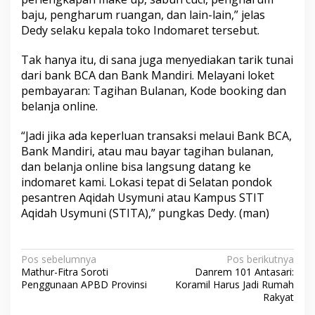
b
baju, pengharum ruangan, dan lain-lain,” jelas
e
Dedy selaku kepala toko Indomaret tersebut.
l
i
Tak hanya itu, di sana juga menyediakan tarik tunai
dari bank BCA dan Bank Mandiri. Melayani loket
pembayaran: Tagihan Bulanan, Kode booking dan
belanja online.
“Jadi jika ada keperluan transaksi melaui Bank BCA,
Bank Mandiri, atau mau bayar tagihan bulanan,
dan belanja online bisa langsung datang ke
indomaret kami. Lokasi tepat di Selatan pondok
pesantren Aqidah Usymuni atau Kampus STIT
Aqidah Usymuni (STITA),” pungkas Dedy. (man)
N
Pos sebelumnya
Pos berikutnya
Mathur-Fitra Soroti
Danrem 101 Antasari:
a
Penggunaan APBD Provinsi
Koramil Harus Jadi Rumah
v
Rakyat