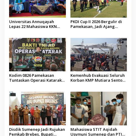
Universitas Annuqayah
PKDI Cup II 2026 Bergulir di
Lepas 22 Mahasiswa KKN
Pamekasan, Jadi Ajang
Internasional ke Arab Saudi
Silaturahmi Kepala Desa se-
Madura
Kodim 0826 Pamekasan
Kemenhub Evakuasi Seluruh
Tuntaskan Operasi Katarak
Korban KMP Mutiara Sentosa
Gratis, 160 Pasien Jalani
II, Operator Diaudit
Tindakan Medis
Disdik Sumenep Jadi Rujukan
Mahasiswa STIT Aqidah
Pemkab Brebes, Bupati
Usymuni Sumenep dan PTIQ