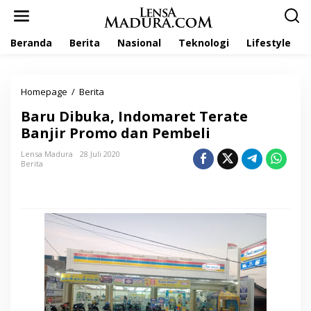
L
e
w
Beranda
Berita
Nasional
Teknologi
Lifestyle
a
t
i
k
Homepage
/
Berita
B
e
a
k
Baru Dibuka, Indomaret Terate
r
o
u
Banjir Promo dan Pembeli
n
D
t
i
Lensa Madura
28 Juli 2020
e
Berita
b
n
u
k
a
,
I
n
d
o
m
a
r