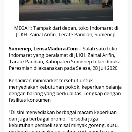
e
t
T
e
r
MEGAH: Tampak dari depan, toko Indomaret di
a
Jl. KH. Zainal Arifin, Terate Pandian, Sumenep.
t
e
B
Sumenep, LensaMadura.Com
– Salah satu toko
a
Indomaret yang beralamat di Jl. KH. Zainal Arifin,
n
j
Tarate Pandian, Kabupaten Sumenep telah dibuka.
i
Peresmian dilaksanakan pada Selasa, 28 Juli 2020.
r
P
Kehadiran minimarket tersebut untuk
r
menyediakan kebutuhan pokok, keperluan belanja
o
m
dengan barang yang berkualitas. Lengkap dengan
o
fasilitas konsumen.
d
a
“Di sini menyediakan berbagai macam keperluan
n
dan juga berbagai promo. Tersedia juga
P
e
kebutuhan pembeli semisal minyak goreng, susu,
m
perlengkapan make up, sabun cuci, pengharum