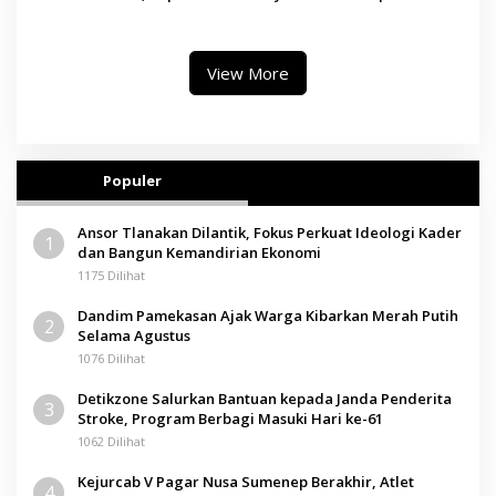
Paramitha Terkesan
Bantu Pemulangan Jenazah
Pendidikan Berbasis Budaya
WNI Asal Aceh di Malaysia
View More
Populer
Ansor Tlanakan Dilantik, Fokus Perkuat Ideologi Kader
1
dan Bangun Kemandirian Ekonomi
1175 Dilihat
Dandim Pamekasan Ajak Warga Kibarkan Merah Putih
2
Selama Agustus
1076 Dilihat
Detikzone Salurkan Bantuan kepada Janda Penderita
3
Stroke, Program Berbagi Masuki Hari ke-61
1062 Dilihat
Kejurcab V Pagar Nusa Sumenep Berakhir, Atlet
4