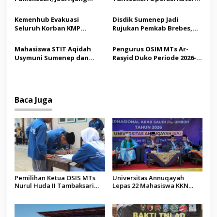
s
Silaturahmi Kepala Desa se-
Gratis, 160 Pasien Jalani
Madura
Tindakan Medis
Kemenhub Evakuasi
Disdik Sumenep Jadi
Seluruh Korban KMP
Rujukan Pemkab Brebes,
Mutiara Sentosa II,
Bupati Paramitha Terkesan
Operator Diaudit
Pendidikan Berbasis
Mahasiswa STIT Aqidah
Pengurus OSIM MTs Ar-
Budaya
Usymuni Sumenep dan
Rasyid Duko Periode 2026-
PTIQ Bantu Pemulangan
2027 Resmi Dilantik
Jenazah WNI Asal Aceh di
Malaysia
Baca Juga
Pemilihan Ketua OSIS MTs
Universitas Annuqayah
Nurul Huda II Tambaksari
Lepas 22 Mahasiswa KKN
Jadi Sarana Pendidikan
Internasional ke Arab Saudi
Demokrasi bagi Siswa