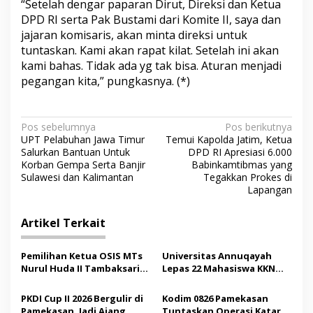
“Setelah dengar paparan Dirut, Direksi dan Ketua
DPD RI serta Pak Bustami dari Komite II, saya dan
jajaran komisaris, akan minta direksi untuk
tuntaskan. Kami akan rapat kilat. Setelah ini akan
kami bahas. Tidak ada yg tak bisa. Aturan menjadi
pegangan kita,” pungkasnya. (*)
N
Pos sebelumnya
Pos berikutnya
UPT Pelabuhan Jawa Timur
Temui Kapolda Jatim, Ketua
a
Salurkan Bantuan Untuk
DPD RI Apresiasi 6.000
v
Korban Gempa Serta Banjir
Babinkamtibmas yang
Sulawesi dan Kalimantan
Tegakkan Prokes di
i
Lapangan
g
Artikel Terkait
a
s
Pemilihan Ketua OSIS MTs
Universitas Annuqayah
i
Nurul Huda II Tambaksari
Lepas 22 Mahasiswa KKN
p
Jadi Sarana Pendidikan
Internasional ke Arab
Demokrasi bagi Siswa
Saudi
PKDI Cup II 2026 Bergulir di
Kodim 0826 Pamekasan
o
Pamekasan, Jadi Ajang
Tuntaskan Operasi Katarak