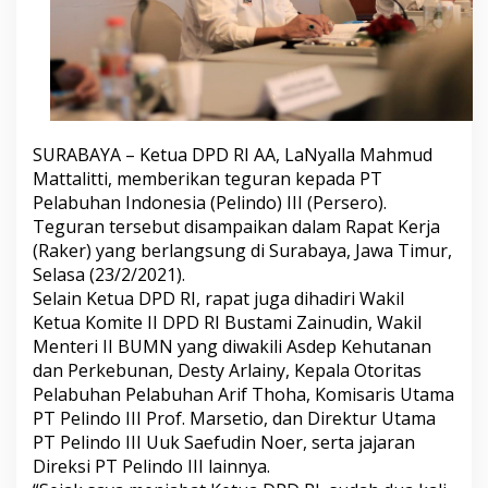
t
u
a
D
P
D
R
I
SURABAYA – Ketua DPD RI AA, LaNyalla Mahmud
K
Mattalitti, memberikan teguran kepada PT
e
Pelabuhan Indonesia (Pelindo) III (Persero).
m
Teguran tersebut disampaikan dalam Rapat Kerja
b
a
(Raker) yang berlangsung di Surabaya, Jawa Timur,
l
Selasa (23/2/2021).
i
Selain Ketua DPD RI, rapat juga dihadiri Wakil
T
Ketua Komite II DPD RI Bustami Zainudin, Wakil
e
g
Menteri II BUMN yang diwakili Asdep Kehutanan
u
dan Perkebunan, Desty Arlainy, Kepala Otoritas
r
Pelabuhan Pelabuhan Arif Thoha, Komisaris Utama
P
PT Pelindo III Prof. Marsetio, dan Direktur Utama
e
PT Pelindo III Uuk Saefudin Noer, serta jajaran
l
i
Direksi PT Pelindo III lainnya.
n