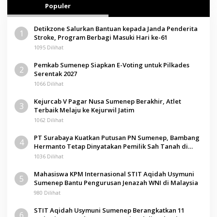
Populer
Detikzone Salurkan Bantuan kepada Janda Penderita
1
Stroke, Program Berbagi Masuki Hari ke-61
1095 Dilihat
Pemkab Sumenep Siapkan E-Voting untuk Pilkades
2
Serentak 2027
1066 Dilihat
Kejurcab V Pagar Nusa Sumenep Berakhir, Atlet
3
Terbaik Melaju ke Kejurwil Jatim
1062 Dilihat
PT Surabaya Kuatkan Putusan PN Sumenep, Bambang
4
Hermanto Tetap Dinyatakan Pemilik Sah Tanah di
Pamolokan
1036 Dilihat
Mahasiswa KPM Internasional STIT Aqidah Usymuni
5
Sumenep Bantu Pengurusan Jenazah WNI di Malaysia
980 Dilihat
STIT Aqidah Usymuni Sumenep Berangkatkan 11
6