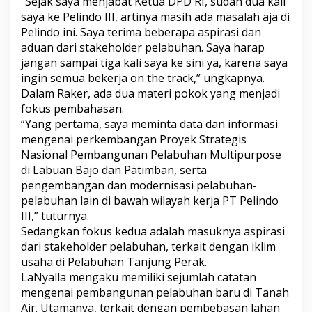
“Sejak saya menjabat Ketua DPD RI, sudah dua kali
d
saya ke Pelindo III, artinya masih ada masalah aja di
o
Pelindo ini. Saya terima beberapa aspirasi dan
I
I
aduan dari stakeholder pelabuhan. Saya harap
I
jangan sampai tiga kali saya ke sini ya, karena saya
ingin semua bekerja on the track,” ungkapnya.
Dalam Raker, ada dua materi pokok yang menjadi
fokus pembahasan.
“Yang pertama, saya meminta data dan informasi
mengenai perkembangan Proyek Strategis
Nasional Pembangunan Pelabuhan Multipurpose
di Labuan Bajo dan Patimban, serta
pengembangan dan modernisasi pelabuhan-
pelabuhan lain di bawah wilayah kerja PT Pelindo
III,” tuturnya.
Sedangkan fokus kedua adalah masuknya aspirasi
dari stakeholder pelabuhan, terkait dengan iklim
usaha di Pelabuhan Tanjung Perak.
LaNyalla mengaku memiliki sejumlah catatan
mengenai pembangunan pelabuhan baru di Tanah
Air. Utamanya, terkait dengan pembebasan lahan