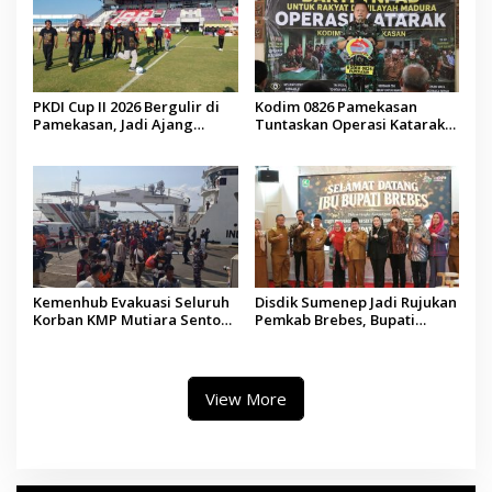
PKDI Cup II 2026 Bergulir di
Kodim 0826 Pamekasan
Pamekasan, Jadi Ajang
Tuntaskan Operasi Katarak
Silaturahmi Kepala Desa se-
Gratis, 160 Pasien Jalani
Madura
Tindakan Medis
Kemenhub Evakuasi Seluruh
Disdik Sumenep Jadi Rujukan
Korban KMP Mutiara Sentosa
Pemkab Brebes, Bupati
II, Operator Diaudit
Paramitha Terkesan
Pendidikan Berbasis Budaya
View More