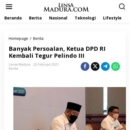
L
e
w
Beranda
Berita
Nasional
Teknologi
Lifestyle
a
t
i
k
Homepage
/
Berita
B
e
a
k
Banyak Persoalan, Ketua DPD RI
n
o
y
Kembali Tegur Pelindo III
n
a
t
k
Lensa Madura
23 Februari 2021
e
Berita
P
n
e
r
s
o
a
l
a
n
,
K
e