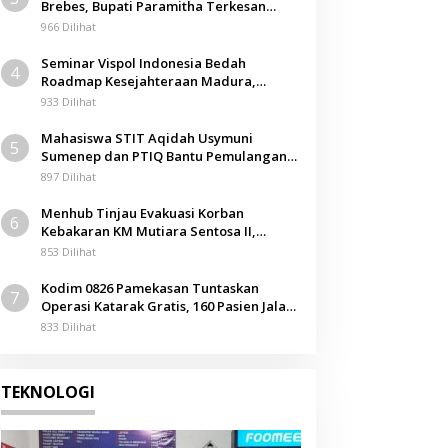
Brebes, Bupati Paramitha Terkesan
Pendidikan Berbasis Budaya
966 Dilihat
Seminar Vispol Indonesia Bedah
4
Roadmap Kesejahteraan Madura,
Pendidikan dan Hilirisasi Jadi Kunci
933 Dilihat
Mahasiswa STIT Aqidah Usymuni
5
Sumenep dan PTIQ Bantu Pemulangan
Jenazah WNI Asal Aceh di Malaysia
897 Dilihat
Menhub Tinjau Evakuasi Korban
6
Kebakaran KM Mutiara Sentosa II,
Apresiasi Respons Cepat Pemkab
853 Dilihat
Sumenep
Kodim 0826 Pamekasan Tuntaskan
7
Operasi Katarak Gratis, 160 Pasien Jalani
Tindakan Medis
833 Dilihat
TEKNOLOGI