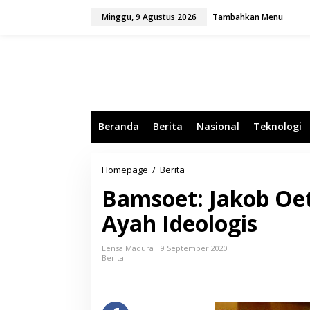
L
Minggu, 9 Agustus 2026
Tambahkan Menu
e
w
a
t
i
k
e
k
o
Beranda
Berita
Nasional
Teknologi
n
t
e
n
Homepage
/
Berita
B
a
Bamsoet: Jakob Oe
m
s
Ayah Ideologis
o
e
t
Lensa Madura
9 September 2020
:
Berita
J
a
k
o