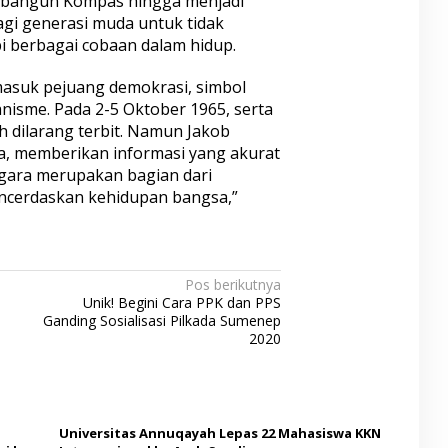
bangun Kompas hingga menjadi
bagi generasi muda untuk tidak
berbagai cobaan dalam hidup.
masuk pejuang demokrasi, simbol
nisme. Pada 2-5 Oktober 1965, serta
h dilarang terbit. Namun Jakob
a, memberikan informasi yang akurat
gara merupakan bagian dari
ncerdaskan kehidupan bangsa,”
Pos berikutnya
Unik! Begini Cara PPK dan PPS
Ganding Sosialisasi Pilkada Sumenep
2020
Universitas Annuqayah Lepas 22 Mahasiswa KKN