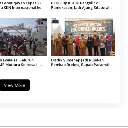
tas Annuqayah Lepas 22
PKDI Cup II 2026 Bergulir di
a KKN Internasional ke
Pamekasan, Jadi Ajang Silaturahmi
di
Kepala Desa se-Madura
 Evakuasi Seluruh
Disdik Sumenep Jadi Rujukan
P Mutiara Sentosa II,
Pemkab Brebes, Bupati Paramitha
 Diaudit
Terkesan Pendidikan Berbasis
Budaya
View More