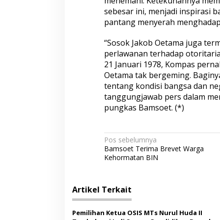
menemani. Ketekunannya mem
sebesar ini, menjadi inspirasi 
pantang menyerah menghadapi 
“Sosok Jakob Oetama juga ter
perlawanan terhadap otoritaria
21 Januari 1978, Kompas perna
Oetama tak bergeming. Baginy
tentang kondisi bangsa dan ne
tanggungjawab pers dalam me
pungkas Bamsoet. (*)
N
Pos sebelumnya
Bamsoet Terima Brevet Warga
a
Kehormatan BIN
v
i
Artikel Terkait
g
a
Pemilihan Ketua OSIS MTs Nurul Huda II