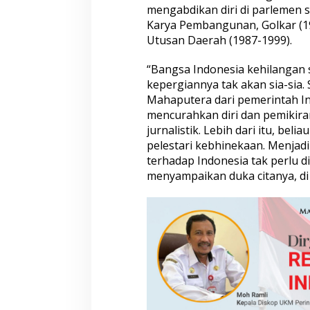
mengabdikan diri di parlemen s
e
o
Karya Pembangunan, Golkar (19
l
Utusan Daerah (1987-1999).
o
g
“Bangsa Indonesia kehilangan 
i
kepergiannya tak akan sia-sia.
s
Mahaputera dari pemerintah In
mencurahkan diri dan pemikir
jurnalistik. Lebih dari itu, be
pelestari kebhinekaan. Menjad
terhadap Indonesia tak perlu d
menyampaikan duka citanya, di 