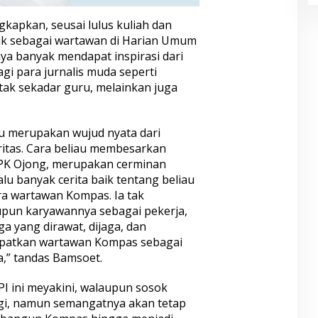
kapkan, seusai lulus kuliah dan
stik sebagai wartawan di Harian Umum
nya banyak mendapat inspirasi dari
gi para jurnalis muda seperti
ak sekadar guru, melainkan juga
u merupakan wujud nyata dari
ritas. Cara beliau membesarkan
PK Ojong, merupakan cerminan
u banyak cerita baik tentang beliau
ra wartawan Kompas. Ia tak
un karyawannya sebagai pekerja,
a yang dirawat, dijaga, dan
patkan wartawan Kompas sebagai
a,” tandas Bamsoet.
I ini meyakini, walaupun sosok
agi, namun semangatnya akan tetap