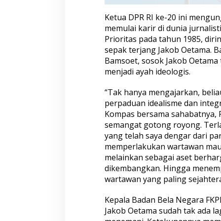
Ketua DPR RI ke-20 ini mengung
memulai karir di dunia jurnali
Prioritas pada tahun 1985, diri
sepak terjang Jakob Oetama. Ba
Bamsoet, sosok Jakob Oetama t
menjadi ayah ideologis.
“Tak hanya mengajarkan, belia
perpaduan idealisme dan integ
Kompas bersama sahabatnya, 
semangat gotong royong. Terlal
yang telah saya dengar dari pa
memperlakukan wartawan maup
melainkan sebagai aset berharg
dikembangkan. Hingga menem
wartawan yang paling sejahter
Kepala Badan Bela Negara FKPP
Jakob Oetama sudah tak ada l