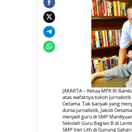
b
O
e
t
a
m
a
S
o
s
o
k
G
u
r
u
d
JAKARTA – Ketua MPR RI Bamb
a
atas wafatnya tokoh jurnalisti
n
Oetama. Tak banyak yang menge
A
dunia jurnalistik, Jakob Oetam
y
a
menjadi guru di SMP Mardiyuana
h
Sekolah Guru Bagian B di Lente
I
SMP Van Lith di Gunung Sahari 
d