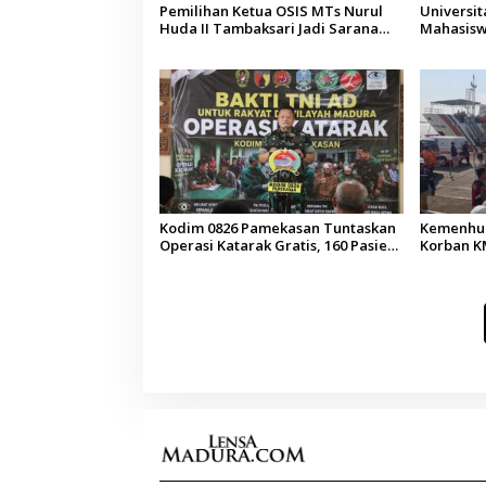
Pemilihan Ketua OSIS MTs Nurul
Universi
Huda II Tambaksari Jadi Sarana
Mahasisw
Pendidikan Demokrasi bagi Siswa
Arab Sau
Kodim 0826 Pamekasan Tuntaskan
Kemenhub
Operasi Katarak Gratis, 160 Pasien
Korban KM
Jalani Tindakan Medis
Operator