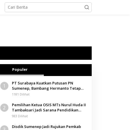
Populer
PT Surabaya Kuatkan Putusan PN
1
Sumenep, Bambang Hermanto Tetap
Dinyatakan Pemilik Sah Tanah di
1181 Dilihat
Pamolokan
Pemilihan Ketua OSIS MTs Nurul Huda II
2
Tambaksari Jadi Sarana Pendidikan
Demokrasi bagi Siswa
983 Dilihat
Disdik Sumenep Jadi Rujukan Pemkab
3