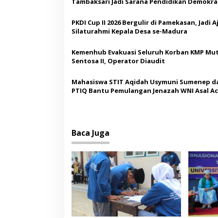
s
Tambaksari Jadi Sarana Pendidikan Demokras
Siswa
i
PKDI Cup II 2026 Bergulir di Pamekasan, Jadi 
p
Silaturahmi Kepala Desa se-Madura
o
Kemenhub Evakuasi Seluruh Korban KMP Mut
s
Sentosa II, Operator Diaudit
Mahasiswa STIT Aqidah Usymuni Sumenep d
PTIQ Bantu Pemulangan Jenazah WNI Asal Ac
Malaysia
Baca Juga