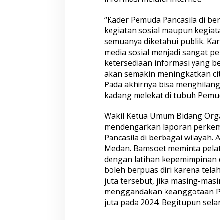
O
r
“Kader Pemuda Pancasila di be
g
kegiatan sosial maupun kegiata
a
semuanya diketahui publik. Kare
n
media sosial menjadi sangat p
i
s
ketersediaan informasi yang be
a
akan semakin meningkatkan cit
s
Pada akhirnya bisa menghilan
i
kadang melekat di tubuh Pemud
d
a
n
Wakil Ketua Umum Bidang Organ
B
mendengarkan laporan perkem
e
Pancasila di berbagai wilayah. A
l
Medan. Bamsoet meminta pelati
a
dengan latihan kepemimpinan da
N
e
boleh berpuas diri karena telah
g
juta tersebut, jika masing-mas
a
menggandakan keanggotaan Pe
r
juta pada 2024. Begitupun sela
a