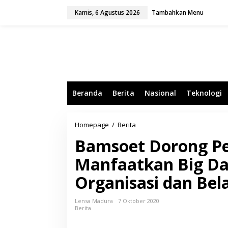
L
Kamis, 6 Agustus 2026
Tambahkan Menu
e
w
a
t
i
k
e
k
o
Beranda
Berita
Nasional
Teknologi
n
t
e
n
Homepage
/
Berita
B
a
Bamsoet Dorong P
m
s
Manfaatkan Big D
o
e
Organisasi dan Bel
t
D
o
Lensa Madura
7 Oktober 2020
r
Berita
o
n