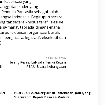
an kaderisasi yang
anggotan kader yang
Pemuda Pancasila sebagai salah
bangsa Indonesia. Begitupun secara
g tak secara khusus terafilisiasi ke
emana-mana’, tapi ada ‘dimana-mana’.
i politik besar, organisasi buruh,
pengacara, legislatif, eksekutif dan
)
Pos berikutnya
Jelang Reses, LaNyalla Temui Ketum
ah
PBNU Bicara Kebangsaan
KKN
PKDI Cup II 2026 Bergulir di Pamekasan, Jadi Ajang
Silaturahmi Kepala Desa se-Madura