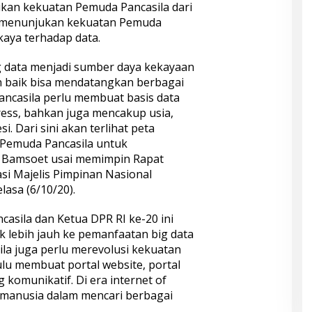
an kekuatan Pemuda Pancasila dari
ga menunjukan kekuatan Pemuda
kaya terhadap data.
big data menjadi sumber daya kekayaan
n baik bisa mendatangkan berbagai
ncasila perlu membuat basis data
ess, bahkan juga mencakup usia,
i. Dari sini akan terlihat peta
Pemuda Pancasila untuk
r Bamsoet usai memimpin Rapat
si Majelis Pimpinan Nasional
lasa (6/10/20).
sila dan Ketua DPR RI ke-20 ini
 lebih jauh ke pemanfaatan big data
la juga perlu merevolusi kekuatan
ulu membuat portal website, portal
g komunikatif. Di era internet of
u manusia dalam mencari berbagai