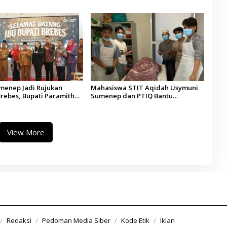
esa se-Madura
Jalani Tindakan Medis
umenep Jadi Rujukan
Mahasiswa STIT Aqidah Usymuni
rebes, Bupati Paramitha
Sumenep dan PTIQ Bantu
 Pendidikan Berbasis
Pemulangan Jenazah WNI Asal
Aceh di Malaysia
View More
Redaksi
Pedoman Media Siber
Kode Etik
Iklan