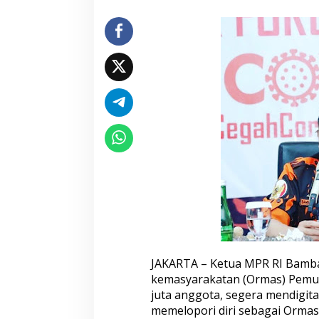
g
P
e
m
u
d
a
P
a
n
c
a
s
i
l
a
M
a
n
f
JAKARTA – Ketua MPR RI Bamb
a
kemasyarakatan (Ormas) Pemuda
a
t
juta anggota, segera mendigita
k
memelopori diri sebagai Ormas 
a