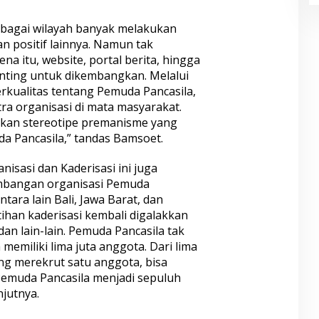
rbagai wilayah banyak melakukan
n positif lainnya. Namun tak
na itu, website, portal berita, hingga
enting untuk dikembangkan. Melalui
rkualitas tentang Pemuda Pancasila,
ra organisasi di mata masyarakat.
gkan stereotipe premanisme yang
a Pancasila,” tandas Bamsoet.
isasi dan Kaderisasi ini juga
bangan organisasi Pemuda
ntara lain Bali, Jawa Barat, dan
han kaderisasi kembali digalakkan
n lain-lain. Pemuda Pancasila tak
 memiliki lima juta anggota. Dari lima
ing merekrut satu anggota, bisa
muda Pancasila menjadi sepuluh
njutnya.