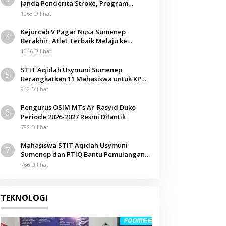
Janda Penderita Stroke, Program
Berbagi Masuki Hari ke-61
1063 Dilihat
Kejurcab V Pagar Nusa Sumenep
4
Berakhir, Atlet Terbaik Melaju ke
Kejurwil Jatim
1046 Dilihat
STIT Aqidah Usymuni Sumenep
5
Berangkatkan 11 Mahasiswa untuk KPM
Internasional di Malaysia
942 Dilihat
Pengurus OSIM MTs Ar-Rasyid Duko
6
Periode 2026-2027 Resmi Dilantik
782 Dilihat
Mahasiswa STIT Aqidah Usymuni
7
Sumenep dan PTIQ Bantu Pemulangan
Jenazah WNI Asal Aceh di Malaysia
766 Dilihat
TEKNOLOGI