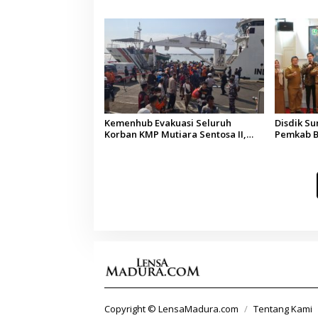
Arab Saudi
Kepala D
Kemenhub Evakuasi Seluruh
Disdik S
Korban KMP Mutiara Sentosa II,
Pemkab B
Operator Diaudit
Terkesan
Budaya
Copyright © LensaMadura.com
Tentang Kami