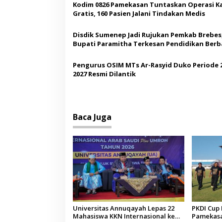
i
Kodim 0826 Pamekasan Tuntaskan Operasi K
p
Gratis, 160 Pasien Jalani Tindakan Medis
o
Disdik Sumenep Jadi Rujukan Pemkab Brebes
s
Bupati Paramitha Terkesan Pendidikan Berb
Budaya
Pengurus OSIM MTs Ar-Rasyid Duko Periode 
2027 Resmi Dilantik
Baca Juga
Universitas Annuqayah Lepas 22
PKDI Cup I
Mahasiswa KKN Internasional ke
Pamekasan