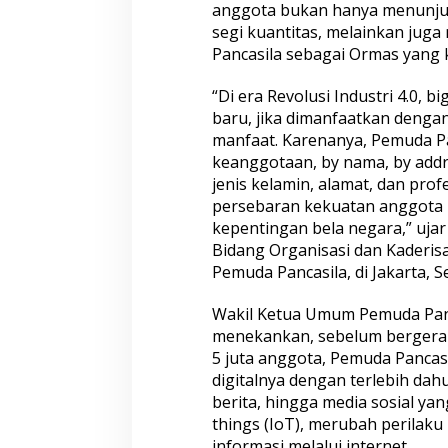
anggota bukan hanya menunjuk
n
segi kuantitas, melainkan ju
B
i
Pancasila sebagai Ormas yang 
g
D
“Di era Revolusi Industri 4.0, 
a
baru, jika dimanfaatkan denga
t
manfaat. Karenanya, Pemuda Pa
a
u
keanggotaan, by nama, by addr
n
jenis kelamin, alamat, dan profes
t
persebaran kekuatan anggota 
u
kepentingan bela negara,” uja
k
Bidang Organisasi dan Kaderisa
P
e
Pemuda Pancasila, di Jakarta, Se
n
g
Wakil Ketua Umum Pemuda Panca
e
menekankan, sebelum bergerak
m
5 juta anggota, Pemuda Pancasi
b
a
digitalnya dengan terlebih dah
n
berita, hingga media sosial yan
g
things (IoT), merubah perilak
a
informasi melalui internet.
n