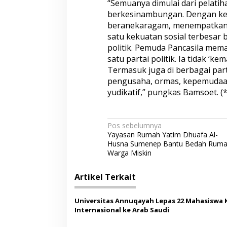
“Semuanya dimulai dari pelatih
berkesinambungan. Dengan ke
beranekaragam, menempatkan 
satu kekuatan sosial terbesar 
politik. Pemuda Pancasila meman
satu partai politik. Ia tidak ‘k
Termasuk juga di berbagai parta
pengusaha, ormas, kepemudaan, 
yudikatif,” pungkas Bamsoet. (*
N
Pos sebelumnya
Yayasan Rumah Yatim Dhuafa Al-
a
Husna Sumenep Bantu Bedah Rum
v
Warga Miskin
i
Artikel Terkait
g
a
Universitas Annuqayah Lepas 22 Mahasiswa 
s
Internasional ke Arab Saudi