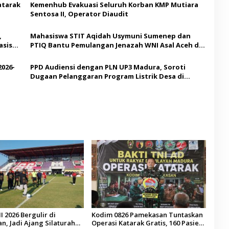
atarak
Kemenhub Evakuasi Seluruh Korban KMP Mutiara
Sentosa II, Operator Diaudit
,
Mahasiswa STIT Aqidah Usymuni Sumenep dan
asis
PTIQ Bantu Pemulangan Jenazah WNI Asal Aceh di
Malaysia
2026-
PPD Audiensi dengan PLN UP3 Madura, Soroti
Dugaan Pelanggaran Program Listrik Desa di
Sumenep
I 2026 Bergulir di
Kodim 0826 Pamekasan Tuntaskan
, Jadi Ajang Silaturahmi
Operasi Katarak Gratis, 160 Pasien