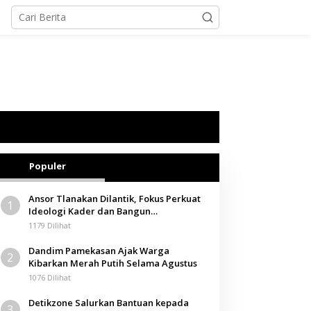
Populer
Ansor Tlanakan Dilantik, Fokus Perkuat
1
Ideologi Kader dan Bangun
Kemandirian Ekonomi
1179 Dilihat
Dandim Pamekasan Ajak Warga
2
Kibarkan Merah Putih Selama Agustus
1076 Dilihat
Detikzone Salurkan Bantuan kepada
3