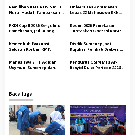
a
Pemilihan Ketua OSIS MTs
Universitas Annuqayah
s
Nurul Huda II Tambaksari
Lepas 22 Mahasiswa KKN
Jadi Sarana Pendidikan
Internasional ke Arab
i
Demokrasi bagi Siswa
Saudi
PKDI Cup II 2026 Bergulir di
Kodim 0826 Pamekasan
p
Pamekasan, Jadi Ajang
Tuntaskan Operasi Katarak
Silaturahmi Kepala Desa se-
Gratis, 160 Pasien Jalani
o
Madura
Tindakan Medis
Kemenhub Evakuasi
Disdik Sumenep Jadi
s
Seluruh Korban KMP
Rujukan Pemkab Brebes,
Mutiara Sentosa II,
Bupati Paramitha Terkesan
Operator Diaudit
Pendidikan Berbasis
Mahasiswa STIT Aqidah
Pengurus OSIM MTs Ar-
Budaya
Usymuni Sumenep dan
Rasyid Duko Periode 2026-
PTIQ Bantu Pemulangan
2027 Resmi Dilantik
Jenazah WNI Asal Aceh di
Malaysia
Baca Juga