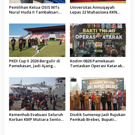
Pemilihan Ketua OSIS MTs
Universitas Annuqayah
Nurul Huda II Tambaksari
Lepas 22 Mahasiswa KKN
Jadi Sarana Pendidikan
Internasional ke Arab Saudi
Demokrasi bagi Siswa
PKDI Cup II 2026 Bergulir di
Kodim 0826 Pamekasan
Pamekasan, Jadi Ajang
Tuntaskan Operasi Katarak
Silaturahmi Kepala Desa se-
Gratis, 160 Pasien Jalani
Madura
Tindakan Medis
Kemenhub Evakuasi Seluruh
Disdik Sumenep Jadi Rujukan
Korban KMP Mutiara Sentosa
Pemkab Brebes, Bupati
II, Operator Diaudit
Paramitha Terkesan
Pendidikan Berbasis Budaya