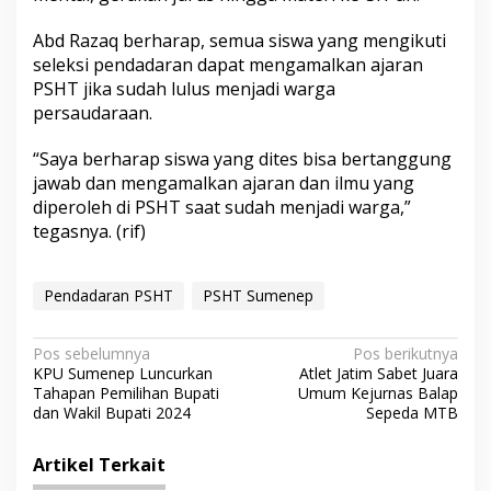
Abd Razaq berharap, semua siswa yang mengikuti
seleksi pendadaran dapat mengamalkan ajaran
PSHT jika sudah lulus menjadi warga
persaudaraan.
“Saya berharap siswa yang dites bisa bertanggung
jawab dan mengamalkan ajaran dan ilmu yang
diperoleh di PSHT saat sudah menjadi warga,”
tegasnya. (rif)
Pendadaran PSHT
PSHT Sumenep
N
Pos sebelumnya
Pos berikutnya
KPU Sumenep Luncurkan
Atlet Jatim Sabet Juara
a
Tahapan Pemilihan Bupati
Umum Kejurnas Balap
v
dan Wakil Bupati 2024
Sepeda MTB
i
Artikel Terkait
g