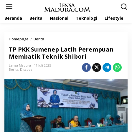
L
e
w
Beranda
Berita
Nasional
Teknologi
Lifestyle
a
t
i
k
Homepage
/
Berita
T
e
P
k
TP PKK Sumenep Latih Perempuan
P
o
K
Membatik Teknik Shibori
n
K
t
S
Lensa Madura
11 Juli 2025
e
Berita
,
Discover
u
n
m
e
n
e
p
L
a
t
i
h
P