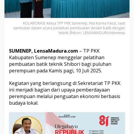
e
r
e
m
KOLABORASI: Ketua TPP PKK Sumenep, Nia Kurnia Fauzi, saat
p
sambutan dalam acara pelatihan pembuatan desain batik dengan
u
teknik Shibori. LENSAMADURA/Istimewa
a
n
M
SUMENEP, LensaMadura.com
– TP PKK
e
m
Kabupaten Sumenep menggelar pelatihan
b
pembuatan batik teknik Shibori bagi puluhan
a
perempuan pada Kamis pagi, 10 Juli 2025.
t
i
Kegiatan yang berlangsung di Sekretariat TP PKK
k
T
ini menjadi bagian dari upaya pemberdayaan
e
perempuan melalui penguatan ekonomi berbasis
k
budaya lokal.
n
i
k
S
h
i