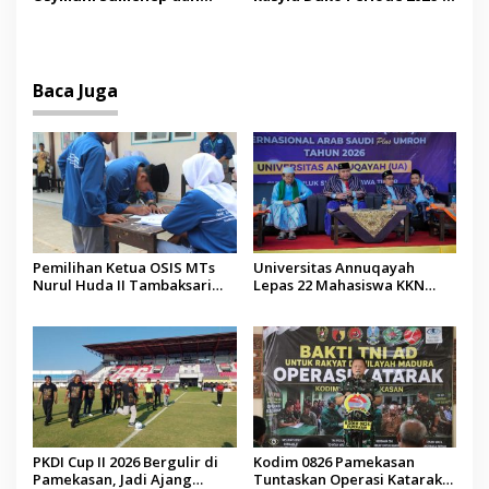
PTIQ Bantu Pemulangan
2027 Resmi Dilantik
Jenazah WNI Asal Aceh di
Malaysia
Baca Juga
Pemilihan Ketua OSIS MTs
Universitas Annuqayah
Nurul Huda II Tambaksari
Lepas 22 Mahasiswa KKN
Jadi Sarana Pendidikan
Internasional ke Arab Saudi
Demokrasi bagi Siswa
PKDI Cup II 2026 Bergulir di
Kodim 0826 Pamekasan
Pamekasan, Jadi Ajang
Tuntaskan Operasi Katarak