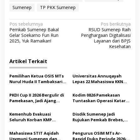
Sumenep
TP PKK Sumenep
N
Pos sebelumnya
Pos berikutnya
Pemkab Sumenep Bakal
RSUD Sumenep Raih
a
Gelar Soekarno Fun Run
Penghargaan Digitalisasi
v
2025, Yuk Ramaikan!
Layanan dari BPJS
Kesehatan
i
g
Artikel Terkait
a
s
Pemilihan Ketua OSIS MTs
Universitas Annuqayah
Nurul Huda II Tambaksari
Lepas 22 Mahasiswa KKN
i
Jadi Sarana Pendidikan
Internasional ke Arab
p
Demokrasi bagi Siswa
Saudi
PKDI Cup II 2026 Bergulir di
Kodim 0826 Pamekasan
Pamekasan, Jadi Ajang
Tuntaskan Operasi Katarak
o
Silaturahmi Kepala Desa se-
Gratis, 160 Pasien Jalani
s
Madura
Tindakan Medis
Kemenhub Evakuasi
Disdik Sumenep Jadi
Seluruh Korban KMP
Rujukan Pemkab Brebes,
Mutiara Sentosa II,
Bupati Paramitha Terkesan
Operator Diaudit
Pendidikan Berbasis
Mahasiswa STIT Aqidah
Pengurus OSIM MTs Ar-
Budaya
Usymuni Sumenep dan
Rasyid Duko Periode 2026-