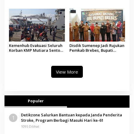
Silaturahmi Kepala Desa se-
Gratis, 160 Pasien Jalani
Madura
Tindakan Medis
Kemenhub Evakuasi Seluruh
Disdik Sumenep Jadi Rujukan
Korban KMP Mutiara Sentosa
Pemkab Brebes, Bupati
II, Operator Diaudit
Paramitha Terkesan
Pendidikan Berbasis Budaya
View More
Populer
Detikzone Salurkan Bantuan kepada Janda Penderita
1
Stroke, Program Berbagi Masuki Hari ke-61
1095 Dilihat