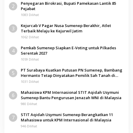
Penyegaran Birokrasi, Bupati Pamekasan Lantik 85
2
Pejabat
1083 Dilihat
Kejurcab V Pagar Nusa Sumenep Berakhir, Atlet
3
Terbaik Melaju ke Kejurwil Jatim
1062 Dilihat
Pemkab Sumenep Siapkan E-Voting untuk Pilkades
4
Serentak 2027
1059 Dilihat
PT Surabaya Kuatkan Putusan PN Sumenep, Bambang
5
Hermanto Tetap Dinyatakan Pemilik Sah Tanah di
Pamolokan
1031 Dilihat
Mahasiswa KPM Internasional STIT Aqidah Usymuni
6
Sumenep Bantu Pengurusan Jenazah WNI di Malaysia
980 Dilihat
STIT Aqidah Usymuni Sumenep Berangkatkan 11
7
Mahasiswa untuk KPM Internasional di Malaysia
946 Dilihat