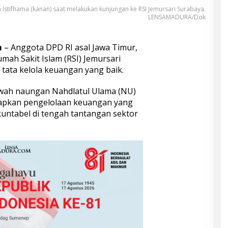
a Istifhama (kanan) saat melakukan kunjungan ke RSI Jemursari Surabaya.
LENSAMADURA/Dok
m
– Anggota DPD RI asal Jawa Timur,
umah Sakit Islam (RSI) Jemursari
 tata kelola keuangan yang baik.
awah naungan Nahdlatul Ulama (NU)
erapkan pengelolaan keuangan yang
kuntabel di tengah tantangan sektor