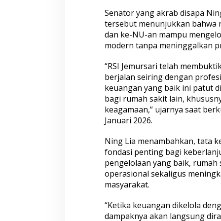
b
Senator yang akrab disapa Nin
a
tersebut menunjukkan bahwa ru
y
dan ke-NU-an mampu mengelola 
a
modern tanpa meninggalkan pr
“RSI Jemursari telah membuktik
berjalan seiring dengan profesi
keuangan yang baik ini patut d
bagi rumah sakit lain, khususn
keagamaan,” ujarnya saat berku
Januari 2026.
Ning Lia menambahkan, tata k
fondasi penting bagi keberlan
pengelolaan yang baik, rumah s
operasional sekaligus meningk
masyarakat.
“Ketika keuangan dikelola den
dampaknya akan langsung dira