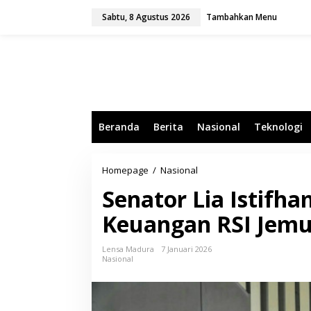
L
Sabtu, 8 Agustus 2026
Tambahkan Menu
e
w
a
t
i
k
e
k
o
Beranda
Berita
Nasional
Teknologi
n
t
e
n
Homepage
/
Nasional
S
e
Senator Lia Istifha
n
a
Keuangan RSI Jemu
t
o
r
Lensa Madura
7 Januari 2026
L
Nasional
i
a
I
s