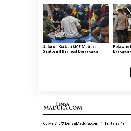
Seluruh Korban KMP Mutiara
Relawan 
Sentosa II Berhasil Dievakuasi,
Evakuasi
Kemenhub Audit Operator Kapal
Korban K
Sentosa I
Copyright © LensaMadura.com
Tentang Kami