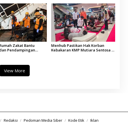
Terpercaya
Rumah Zakat Bantu
Menhub Pastikan Hak Korban
 dan Pendampingan
Kebakaran KMP Mutiara Sentosa II
ebakaran KMP Mutiara
Dipenuhi, Evakuasi Terus Berlanjut
I
View More
Redaksi
Pedoman Media Siber
Kode Etik
Iklan