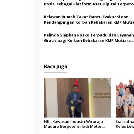
Posisi sebagai Platform Aset Digital Terperc
o
s
Relawan Rumah Zakat Bantu Evakuasi dan
Pendampingan Korban Kebakaran KMP Muti
Sentosa II
Pelindo Siapkan Posko Terpadu dan Layanan
Gratis bagi Korban Kebakaran KMP Mutiara
Sentosa II
Baca Juga
HKI: Kawasan Industri Wiraraja
Lia Isti
Madura Berpotensi Jadi Motor
Kelas Lew
Pertumbuhan Ekonomi Baru
AI, Sorot