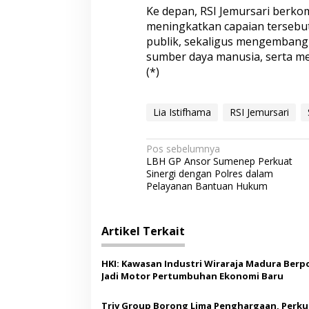
Ke depan, RSI Jemursari ber
meningkatkan capaian terseb
publik, sekaligus mengembang
sumber daya manusia, serta m
(*)
Lia Istifhama
RSI Jemursari
N
Pos sebelumnya
LBH GP Ansor Sumenep Perkuat
a
Sinergi dengan Polres dalam
v
Pelayanan Bantuan Hukum
i
g
Artikel Terkait
a
s
HKI: Kawasan Industri Wiraraja Madura Berp
Jadi Motor Pertumbuhan Ekonomi Baru
i
p
Triv Group Borong Lima Penghargaan, Perku