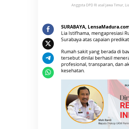
a
Anggota DPD RI asal Jawa Timur, Li
K
e
u
a
SURABAYA, LensaMadura.co
n
Lia Istifhama, mengapresiasi R
g
Surabaya atas capaian predikat
a
n
Rumah sakit yang berada di b
R
S
tersebut dinilai berhasil men
I
profesional, transparan, dan a
J
kesehatan.
e
m
u
r
s
a
r
i
S
u
r
a