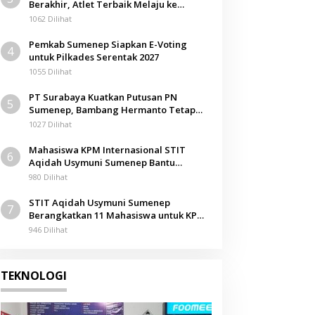
Berakhir, Atlet Terbaik Melaju ke
Kejurwil Jatim
1062 Dilihat
Pemkab Sumenep Siapkan E-Voting
4
untuk Pilkades Serentak 2027
1055 Dilihat
PT Surabaya Kuatkan Putusan PN
5
Sumenep, Bambang Hermanto Tetap
Dinyatakan Pemilik Sah Tanah di
1027 Dilihat
Pamolokan
Mahasiswa KPM Internasional STIT
6
Aqidah Usymuni Sumenep Bantu
Pengurusan Jenazah WNI di Malaysia
980 Dilihat
STIT Aqidah Usymuni Sumenep
7
Berangkatkan 11 Mahasiswa untuk KPM
Internasional di Malaysia
946 Dilihat
TEKNOLOGI