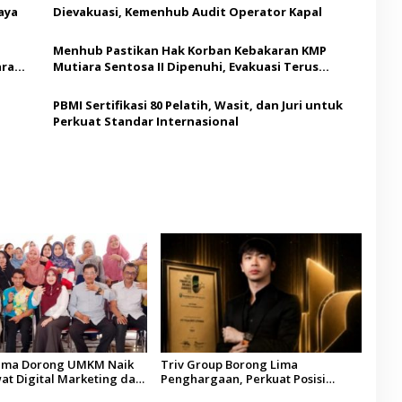
aya
Dievakuasi, Kemenhub Audit Operator Kapal
Menhub Pastikan Hak Korban Kebakaran KMP
ara
Mutiara Sentosa II Dipenuhi, Evakuasi Terus
Berlanjut
PBMI Sertifikasi 80 Pelatih, Wasit, dan Juri untuk
Perkuat Standar Internasional
fhama Dorong UMKM Naik
Triv Group Borong Lima
at Digital Marketing dan
Penghargaan, Perkuat Posisi
i Pemberdayaan Difabel
sebagai Platform Aset Digital