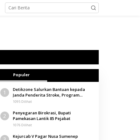
Populer
Detikzone Salurkan Bantuan kepada
1
Janda Penderita Stroke, Program
Berbagi Masuki Hari ke-61
1095 Dilihat
Penyegaran Birokrasi, Bupati
2
Pamekasan Lantik 85 Pejabat
1076 Dilihat
Kejurcab V Pagar Nusa Sumenep
3