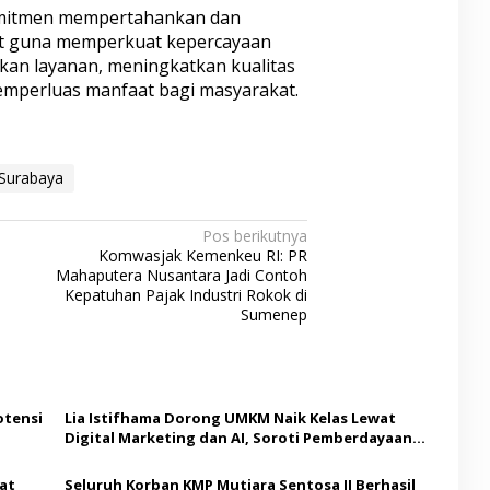
komitmen mempertahankan dan
ut guna memperkuat kepercayaan
kan layanan, meningkatkan kualitas
emperluas manfaat bagi masyarakat.
Surabaya
Pos berikutnya
Komwasjak Kemenkeu RI: PR
Mahaputera Nusantara Jadi Contoh
Kepatuhan Pajak Industri Rokok di
Sumenep
otensi
Lia Istifhama Dorong UMKM Naik Kelas Lewat
Digital Marketing dan AI, Soroti Pemberdayaan
Difabel
at
Seluruh Korban KMP Mutiara Sentosa II Berhasil