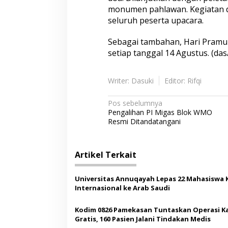
monumen pahlawan. Kegiatan d
seluruh peserta upacara.
Sebagai tambahan, Hari Pramuka
setiap tanggal 14 Agustus. (das
Writer: Dasuki
Editor: Rifqi
N
Pos sebelumnya
Pengalihan PI Migas Blok WMO
a
Resmi Ditandatangani
v
i
Artikel Terkait
g
a
Universitas Annuqayah Lepas 22 Mahasiswa 
s
Internasional ke Arab Saudi
i
Kodim 0826 Pamekasan Tuntaskan Operasi K
p
Gratis, 160 Pasien Jalani Tindakan Medis