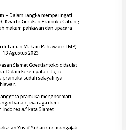
om
– Dalam rangka memperingati
3, Kwartir Gerakan Pramuka Cabang
ah makam pahlawan dan upacara
an di Taman Makam Pahlawan (TMP)
 13 Agustus 2023.
san Slamet Goestiantoko didaulat
a. Dalam kesempatan itu, ia
a pramuka sudah selayaknya
hlawan.
i anggota pramuka menghormati
pengorbanan jiwa raga demi
ndonesia,” kata Slamet
mekasan Yusuf Suhartono mengajak