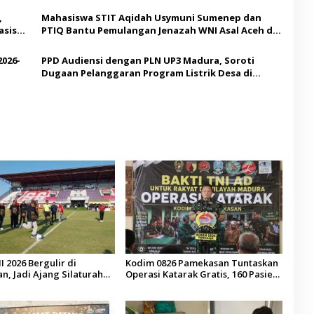
,
Mahasiswa STIT Aqidah Usymuni Sumenep dan
asis
PTIQ Bantu Pemulangan Jenazah WNI Asal Aceh di
Malaysia
2026-
PPD Audiensi dengan PLN UP3 Madura, Soroti
Dugaan Pelanggaran Program Listrik Desa di
Sumenep
I 2026 Bergulir di
Kodim 0826 Pamekasan Tuntaskan
, Jadi Ajang Silaturahmi
Operasi Katarak Gratis, 160 Pasien
esa se-Madura
Jalani Tindakan Medis