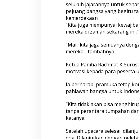
seluruh jajarannya untuk sen
U
pejuang bangsa yang begitu 
p
a
kemerdekaan.
c
“Kita juga mempunyai kewajib
a
mereka di zaman sekarang ini,”
r
a
“Mari kita jaga semuanya deng
T
a
mereka,” tambahnya.
b
u
Ketua Panitia Rachmat K Suro
r
motivasi kepada para peserta 
B
u
n
Ia berharap, pramuka tetap ko
g
pahlawan bangsa untuk Indones
a
“Kita tidak akan bisa menghirup
tanpa perantara tumpahan dara
katanya.
Setelah upacara selesai, dilan
doa. Dilanjutkan dengan pele