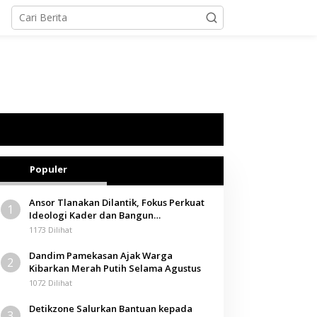
Populer
Ansor Tlanakan Dilantik, Fokus Perkuat
1
Ideologi Kader dan Bangun
Kemandirian Ekonomi
1173 Dilihat
Dandim Pamekasan Ajak Warga
2
Kibarkan Merah Putih Selama Agustus
1072 Dilihat
Detikzone Salurkan Bantuan kepada
3