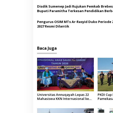
o
Disdik Sumenep Jadi Rujukan Pemkab Brebes
s
Bupati Paramitha Terkesan Pendidikan Berb
Budaya
Pengurus OSIM MTs Ar-Rasyid Duko Periode 
2027 Resmi Dilantik
Baca Juga
Universitas Annuqayah Lepas 22
PKDI Cup I
Mahasiswa KKN Internasional ke
Pamekasan
Arab Saudi
Kepala D