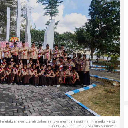
 melaksanakan ziarah dalam rangka memperingati Hari Pramuka ke-62
Tahun 2023 (lensamadura.com/istimewa)