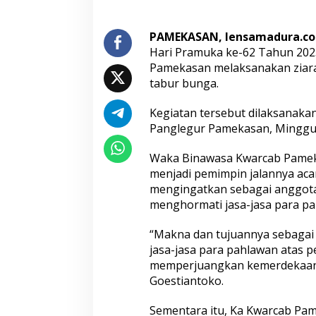
k
a
PAMEKASAN, lensamadura.c
P
a
Hari Pramuka ke-62 Tahun 202
m
Pamekasan melaksanakan ziar
e
tabur bunga.
k
a
Kegiatan tersebut dilaksanak
s
a
Panglegur Pamekasan, Minggu,
n
G
Waka Binawasa Kwarcab Pameka
e
menjadi pemimpin jalannya acar
l
mengingatkan sebagai anggot
a
r
menghormati jasa-jasa para pa
Z
i
“Makna dan tujuannya sebaga
a
jasa-jasa para pahlawan atas 
r
memperjuangkan kemerdekaan I
a
h
Goestiantoko.
d
a
Sementara itu, Ka Kwarcab Pa
n