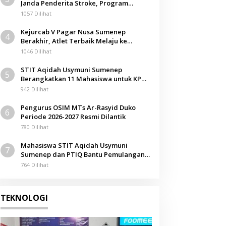
Janda Penderita Stroke, Program
Berbagi Masuki Hari ke-61
1057 Dilihat
Kejurcab V Pagar Nusa Sumenep
4
Berakhir, Atlet Terbaik Melaju ke
Kejurwil Jatim
1046 Dilihat
STIT Aqidah Usymuni Sumenep
5
Berangkatkan 11 Mahasiswa untuk KPM
Internasional di Malaysia
942 Dilihat
Pengurus OSIM MTs Ar-Rasyid Duko
6
Periode 2026-2027 Resmi Dilantik
780 Dilihat
Mahasiswa STIT Aqidah Usymuni
7
Sumenep dan PTIQ Bantu Pemulangan
Jenazah WNI Asal Aceh di Malaysia
764 Dilihat
TEKNOLOGI