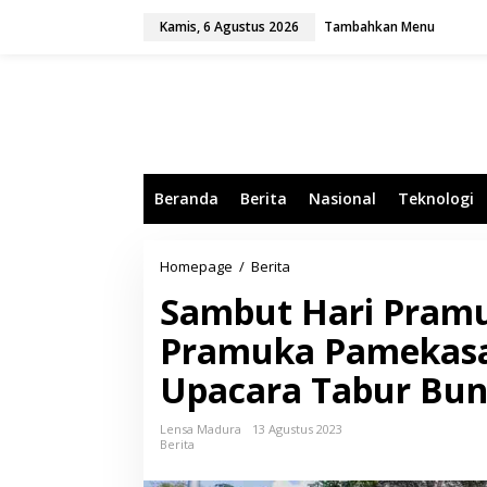
L
Kamis, 6 Agustus 2026
Tambahkan Menu
e
w
a
t
i
k
e
k
o
Beranda
Berita
Nasional
Teknologi
n
t
e
n
Homepage
/
Berita
S
a
Sambut Hari Pramu
m
b
Pramuka Pamekasan
u
t
Upacara Tabur Bu
H
a
r
Lensa Madura
13 Agustus 2023
i
Berita
P
r