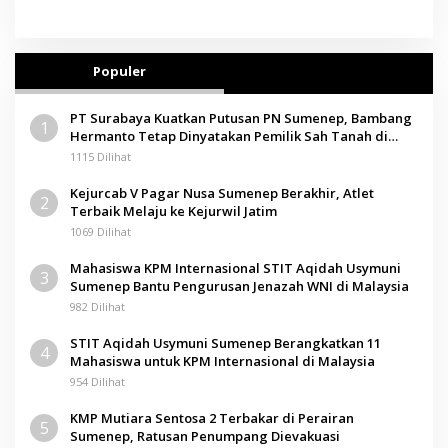
Populer
PT Surabaya Kuatkan Putusan PN Sumenep, Bambang
1
Hermanto Tetap Dinyatakan Pemilik Sah Tanah di
Pamolokan
1115 Dilihat
Kejurcab V Pagar Nusa Sumenep Berakhir, Atlet
2
Terbaik Melaju ke Kejurwil Jatim
1069 Dilihat
Mahasiswa KPM Internasional STIT Aqidah Usymuni
3
Sumenep Bantu Pengurusan Jenazah WNI di Malaysia
982 Dilihat
STIT Aqidah Usymuni Sumenep Berangkatkan 11
4
Mahasiswa untuk KPM Internasional di Malaysia
954 Dilihat
KMP Mutiara Sentosa 2 Terbakar di Perairan
5
Sumenep, Ratusan Penumpang Dievakuasi