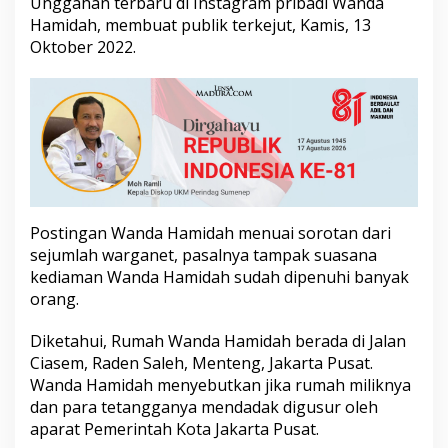
Unggahan terbaru di Instagram pribadi Wanda
P
Hamidah, membuat publik terkejut, Kamis, 13
e
Oktober 2022.
m
e
r
i
n
t
a
h
,
K
e
Postingan Wanda Hamidah menuai sorotan dari
n
sejumlah warganet, pasalnya tampak suasana
a
kediaman Wanda Hamidah sudah dipenuhi banyak
p
orang.
a
?
S
Diketahui, Rumah Wanda Hamidah berada di Jalan
e
Ciasem, Raden Saleh, Menteng, Jakarta Pusat.
b
Wanda Hamidah menyebutkan jika rumah miliknya
u
dan para tetangganya mendadak digusur oleh
t
A
aparat Pemerintah Kota Jakarta Pusat.
n