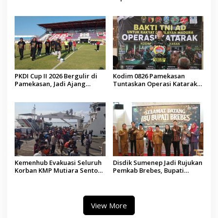
Jadi Sarana Pendidikan
Internasional ke Arab Saudi
Demokrasi bagi Siswa
PKDI Cup II 2026 Bergulir di
Kodim 0826 Pamekasan
Pamekasan, Jadi Ajang
Tuntaskan Operasi Katarak
Silaturahmi Kepala Desa se-
Gratis, 160 Pasien Jalani
Madura
Tindakan Medis
Kemenhub Evakuasi Seluruh
Disdik Sumenep Jadi Rujukan
Korban KMP Mutiara Sentosa
Pemkab Brebes, Bupati
II, Operator Diaudit
Paramitha Terkesan
Pendidikan Berbasis Budaya
View More