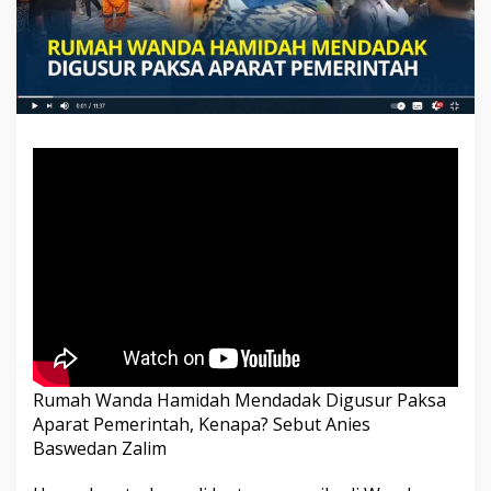
e
n
d
a
d
a
k
D
i
g
u
s
u
r
P
a
k
s
a
A
Rumah Wanda Hamidah Mendadak Digusur Paksa
p
Aparat Pemerintah, Kenapa? Sebut Anies
a
r
Baswedan Zalim
a
t