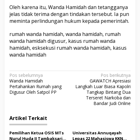
i
Oleh karena itu, Wanda Hamidah dan tetangganya
e
jelas tidak terima dengan tindakan tersebut. Ia pun
s
meminta perlindungan hukum kepada pemerintah.
B
a
s
rumah wanda hamidah, wanda hamidah, rumah
w
wanda hamidah digusur, kasus rumah wanda
e
hamidah, esksekusi rumah wanda hamidah, kasus
d
wanda hamidah
a
n
Z
a
N
Pos sebelumnya
Pos berikutnya
l
Wanda Hamidah
GAWATCH Apresiasi
i
a
Pertahankan Rumah yang
Langkah Luar Biasa Kapolri
m
v
Digusur Oleh Satpol PP
Tangkap Bintang Dua
Terseret Narkoba dan
i
Bandar Judi Online
g
Artikel Terkait
a
s
Pemilihan Ketua OSIS MTs
Universitas Annuqayah
i
Nurul Huda II Tambaksari
Lepas 22 Mahasiswa KKN