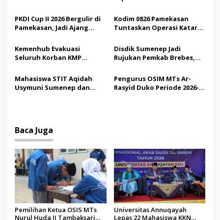
p
Jadi Sarana Pendidikan
Internasional ke Arab
Demokrasi bagi Siswa
Saudi
PKDI Cup II 2026 Bergulir di
Kodim 0826 Pamekasan
o
Pamekasan, Jadi Ajang
Tuntaskan Operasi Katarak
s
Silaturahmi Kepala Desa se-
Gratis, 160 Pasien Jalani
Madura
Tindakan Medis
Kemenhub Evakuasi
Disdik Sumenep Jadi
Seluruh Korban KMP
Rujukan Pemkab Brebes,
Mutiara Sentosa II,
Bupati Paramitha Terkesan
Operator Diaudit
Pendidikan Berbasis
Mahasiswa STIT Aqidah
Pengurus OSIM MTs Ar-
Budaya
Usymuni Sumenep dan
Rasyid Duko Periode 2026-
PTIQ Bantu Pemulangan
2027 Resmi Dilantik
Jenazah WNI Asal Aceh di
Malaysia
Baca Juga
Pemilihan Ketua OSIS MTs
Universitas Annuqayah
Nurul Huda II Tambaksari
Lepas 22 Mahasiswa KKN