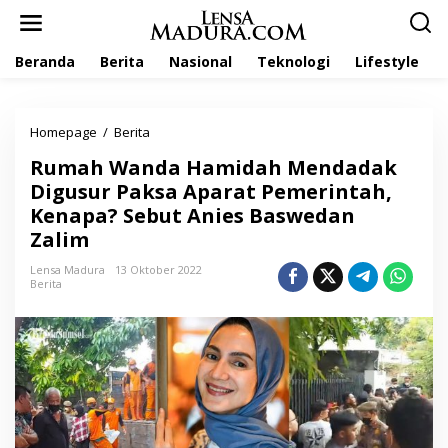
L
e
w
Beranda
Berita
Nasional
Teknologi
Lifestyle
a
t
i
k
Homepage
/
Berita
R
e
u
k
Rumah Wanda Hamidah Mendadak
m
o
a
Digusur Paksa Aparat Pemerintah,
n
h
t
Kenapa? Sebut Anies Baswedan
W
e
Zalim
a
n
n
Lensa Madura
13 Oktober 2022
d
Berita
a
H
a
m
i
d
a
h
M