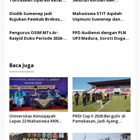
o
Gratis, 160 Pasien Jalani
Mutiara Sentosa II,
s
Tindakan Medis
Operator Diaudit
Disdik Sumenep Jadi
Mahasiswa STIT Aqidah
Rujukan Pemkab Brebes,
Usymuni Sumenep dan
Bupati Paramitha Terkesan
PTIQ Bantu Pemulangan
Pendidikan Berbasis
Jenazah WNI Asal Aceh di
Pengurus OSIM MTs Ar-
PPD Audiensi dengan PLN
Budaya
Malaysia
Rasyid Duko Periode 2026-
UP3 Madura, Soroti Dugaan
2027 Resmi Dilantik
Pelanggaran Program
Listrik Desa di Sumenep
Baca Juga
Universitas Annuqayah
PKDI Cup II 2026 Bergulir di
Lepas 22 Mahasiswa KKN
Pamekasan, Jadi Ajang
Internasional ke Arab Saudi
Silaturahmi Kepala Desa se-
Madura