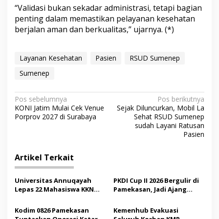
“Validasi bukan sekadar administrasi, tetapi bagian
penting dalam memastikan pelayanan kesehatan
berjalan aman dan berkualitas,” ujarnya. (*)
Layanan Kesehatan
Pasien
RSUD Sumenep
Sumenep
N
Pos sebelumnya
Pos berikutnya
KONI Jatim Mulai Cek Venue
Sejak Diluncurkan, Mobil La
a
Porprov 2027 di Surabaya
Sehat RSUD Sumenep
v
sudah Layani Ratusan
Pasien
i
g
Artikel Terkait
a
s
Universitas Annuqayah
PKDI Cup II 2026 Bergulir di
Lepas 22 Mahasiswa KKN
Pamekasan, Jadi Ajang
i
Internasional ke Arab
Silaturahmi Kepala Desa se-
p
Saudi
Madura
Kodim 0826 Pamekasan
Kemenhub Evakuasi
Tuntaskan Operasi Katarak
Seluruh Korban KMP