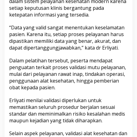
dalam sistem pelayanan kesehatan modern karena
l
setiap keputusan klinis bergantung pada
a
ketepatan informasi yang tersedia.
m
a
t
“Data yang valid sangat menentukan keselamatan
a
pasien. Karena itu, setiap proses pelayanan harus
n
dipastikan memiliki data yang benar, akurat, dan
P
dapat dipertanggungjawabkan,” kata dr Erliyati.
a
s
i
Dalam pelatihan tersebut, peserta mendapat
e
penguatan terkait proses validasi mutu pelayanan,
n
mulai dari pelayanan rawat inap, tindakan operasi,
penggunaan alat kesehatan, hingga pemberian
obat kepada pasien.
Erliyati menilai validasi diperlukan untuk
memastikan seluruh prosedur berjalan sesuai
standar dan meminimalkan risiko kesalahan medis
maupun kejadian yang tidak diharapkan.
Selain aspek pelayanan, validasi alat kesehatan dan