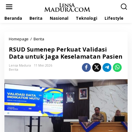
L
e
w
Beranda
Berita
Nasional
Teknologi
Lifestyle
a
t
i
k
Homepage
/
Berita
R
e
S
k
RSUD Sumenep Perkuat Validasi
U
o
D
Data untuk Jaga Keselamatan Pasien
n
S
t
u
Lensa Madura
11 Mei 2026
e
Berita
m
n
e
n
e
p
P
e
r
k
u
a
t