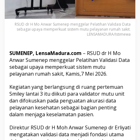
V
a
l
i
RSUD dr H Mo Anwar Sumenep menggelar Pelatihan Validasi Data
d
sebagai upaya memperkuat sistem mutu pelayanan rumah sakit.
a
LENSAMADURA/Istimewa
s
i
D
SUMENEP, LensaMadura.com
– RSUD dr H Mo
a
t
Anwar Sumenep menggelar Pelatihan Validasi Data
a
sebagai upaya memperkuat sistem mutu
u
pelayanan rumah sakit, Kamis,7 Mei 2026.
n
t
Kegiatan yang berlangsung di ruang pertemuan
u
k
Smiley lantai 3 itu diikuti para validator mutu unit
J
dan difokuskan pada penguatan akurasi data
a
pelayanan kesehatan sebagai bagian penting
g
dalam menjaga keselamatan pasien.
a
K
e
Direktur RSUD dr H Moh Anwar Sumenep dr Erliyati
s
mengatakan validasi data menjadi fondasi utama
e