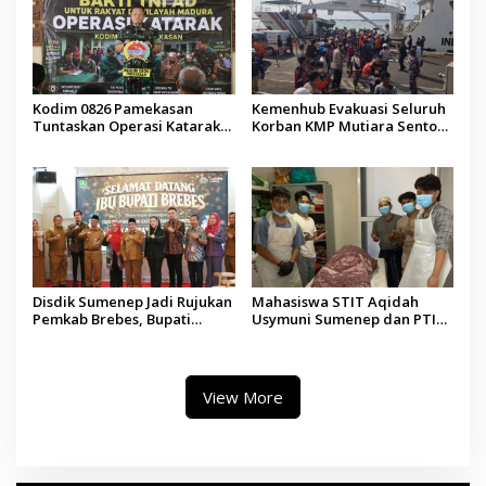
Kodim 0826 Pamekasan
Kemenhub Evakuasi Seluruh
Tuntaskan Operasi Katarak
Korban KMP Mutiara Sentosa
Gratis, 160 Pasien Jalani
II, Operator Diaudit
Tindakan Medis
Disdik Sumenep Jadi Rujukan
Mahasiswa STIT Aqidah
Pemkab Brebes, Bupati
Usymuni Sumenep dan PTIQ
Paramitha Terkesan
Bantu Pemulangan Jenazah
Pendidikan Berbasis Budaya
WNI Asal Aceh di Malaysia
View More