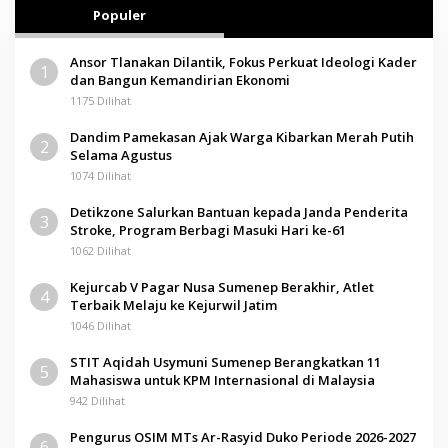
Populer
Ansor Tlanakan Dilantik, Fokus Perkuat Ideologi Kader
1
dan Bangun Kemandirian Ekonomi
1175 Dilihat
Dandim Pamekasan Ajak Warga Kibarkan Merah Putih
2
Selama Agustus
1074 Dilihat
Detikzone Salurkan Bantuan kepada Janda Penderita
3
Stroke, Program Berbagi Masuki Hari ke-61
1062 Dilihat
Kejurcab V Pagar Nusa Sumenep Berakhir, Atlet
4
Terbaik Melaju ke Kejurwil Jatim
1046 Dilihat
STIT Aqidah Usymuni Sumenep Berangkatkan 11
5
Mahasiswa untuk KPM Internasional di Malaysia
942 Dilihat
Pengurus OSIM MTs Ar-Rasyid Duko Periode 2026-2027
6