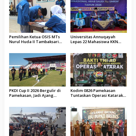
Pemilihan Ketua OSIS MTs
Universitas Annuqayah
Nurul Huda II Tambaksari
Lepas 22 Mahasiswa KKN
Jadi Sarana Pendidikan
Internasional ke Arab Saudi
Demokrasi bagi Siswa
PKDI Cup II 2026 Bergulir di
Kodim 0826 Pamekasan
Pamekasan, Jadi Ajang
Tuntaskan Operasi Katarak
Silaturahmi Kepala Desa se-
Gratis, 160 Pasien Jalani
Madura
Tindakan Medis