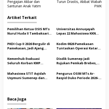
a
Pengajian Akbar dan
Turun Drastis, Akibat Wabah
v
Santunan Anak Yatim
PMK
i
Artikel Terkait
g
a
Pemilihan Ketua OSIS MTs
Universitas Annuqayah
s
Nurul Huda II Tambaksari
Lepas 22 Mahasiswa KKN
Jadi Sarana Pendidikan
Internasional ke Arab
i
Demokrasi bagi Siswa
Saudi
PKDI Cup II 2026 Bergulir di
Kodim 0826 Pamekasan
p
Pamekasan, Jadi Ajang
Tuntaskan Operasi Katarak
Silaturahmi Kepala Desa se-
Gratis, 160 Pasien Jalani
o
Madura
Tindakan Medis
Kemenhub Evakuasi
Disdik Sumenep Jadi
s
Seluruh Korban KMP
Rujukan Pemkab Brebes,
Mutiara Sentosa II,
Bupati Paramitha Terkesan
Operator Diaudit
Pendidikan Berbasis
Mahasiswa STIT Aqidah
Pengurus OSIM MTs Ar-
Budaya
Usymuni Sumenep dan
Rasyid Duko Periode 2026-
PTIQ Bantu Pemulangan
2027 Resmi Dilantik
Jenazah WNI Asal Aceh di
Malaysia
Baca Juga