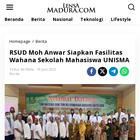
L
e
w
Beranda
Berita
Nasional
Teknologi
Lifestyle
a
t
i
k
Homepage
/
Berita
R
e
S
k
RSUD Moh Anwar Siapkan Fasilitas
U
o
D
Wahana Sekolah Mahasiswa UNISMA
n
M
t
o
Toifur Ali Wafa
10 Juni 2022
e
Berita
h
n
A
n
w
a
r
S
i
a
p
k
a