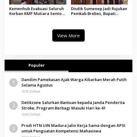
Kemenhub Evakuasi Seluruh
Disdik Sumenep Jadi Rujukan
Korban KMP Mutiara Sentosa
Pemkab Brebes, Bupati
II, Operator Diaudit
Paramitha Terkesan
Pendidikan Berbasis Budaya
View More
Populer
Dandim Pamekasan Ajak Warga Kibarkan Merah Putih
1
Selama Agustus
1079 Dilihat
Detikzone Salurkan Bantuan kepada Janda Penderita
2
Stroke, Program Berbagi Masuki Hari ke-61
1066 Dilihat
Prodi HTN UIN Madura Jalin Kerja Sama dengan APSI
3
untuk Penguatan Kompetensi Mahasiswa