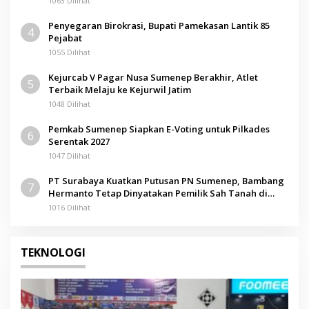
1063 Dilihat
Penyegaran Birokrasi, Bupati Pamekasan Lantik 85
4
Pejabat
1055 Dilihat
Kejurcab V Pagar Nusa Sumenep Berakhir, Atlet
5
Terbaik Melaju ke Kejurwil Jatim
1048 Dilihat
Pemkab Sumenep Siapkan E-Voting untuk Pilkades
6
Serentak 2027
1047 Dilihat
PT Surabaya Kuatkan Putusan PN Sumenep, Bambang
7
Hermanto Tetap Dinyatakan Pemilik Sah Tanah di
Pamolokan
1016 Dilihat
TEKNOLOGI