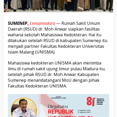
n
F
a
s
i
SUMENEP,
Lensamadura
—
Rumah Sakit Umum
l
Daerah (RSUD) dr. Moh Anwar siapkan fasilitas
i
wahana sekolah Mahasiswa Kedokteran. Hal itu
t
a
dilakukan setelah RSUD di kabupaten Sumenep itu
s
menjadi partner Fakultas Kedokteran Universitas
W
Islam Malang (UNISMA).
a
h
Mahasiswa kedokteran UNISMA akan menimba
a
n
ilmu di rumah sakit ujung timur pulau Madura itu,
a
setelah pihak RSUD dr. Moh Anwar Kabupaten
S
Sumenep menandatangani MoU dengan pihak
e
Fakultas Kedokteran UNISMA.
k
o
l
a
h
M
a