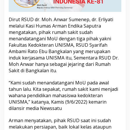
h
a
s
i
Dirut RSUD dr. Moh. Anwar Sumenep, dr. Erliyati
s
melalui Kasi Humas Arman Endika Saputra
w
mengatakan, pihak rumah sakit sudah
a
menandatangani MoU dengan tiga pihak yakni
U
Fakultas Kedokteran UNISMA, RSUD Syarifah
N
I
Ambami Rato Ebu Bangkalan yang merupakan
S
induk kerjasama UNISMA itu, Sementara RSUD Dr.
M
Moh Anwar hanya sebagai jejaring dari Rumah
A
Sakit di Bangkalan itu.
“Kami sudah menandatangani MoU pada awal
tahun lalu. Kita sepakat, rumah sakit kami menjadi
wahana pendidikan mahasiswa kedokteran
UNISMA,” katanya, Kamis (9/6/2022) kemarin
dilansir media Newssatu
Arman menyatakan, pihak RSUD saat ini sudah
melakukan persiapan, baik lokal kelas ataupun