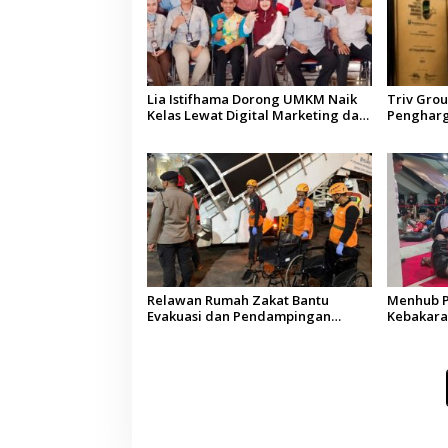
Lia Istifhama Dorong UMKM Naik
Triv Gro
Kelas Lewat Digital Marketing dan
Pengharg
AI, Soroti Pemberdayaan Difabel
sebagai P
Terperca
Relawan Rumah Zakat Bantu
Menhub P
Evakuasi dan Pendampingan
Kebakara
Korban Kebakaran KMP Mutiara
Dipenuhi,
Sentosa II