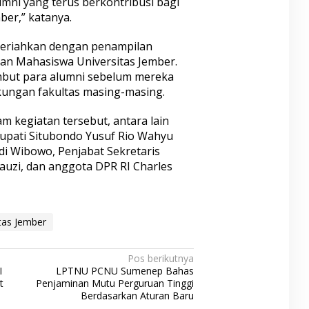
mni yang terus berkontribusi bagi
er,” katanya.
dimeriahkan dengan penampilan
tan Mahasiswa Universitas Jember.
mbut para alumni sebelum mereka
gkungan fakultas masing-masing.
am kegiatan tersebut, antara lain
 Bupati Situbondo Yusuf Rio Wahyu
di Wibowo, Penjabat Sekretaris
uzi, dan anggota DPR RI Charles
tas Jember
Pos berikutnya
I
LPTNU PCNU Sumenep Bahas
t
Penjaminan Mutu Perguruan Tinggi
Berdasarkan Aturan Baru