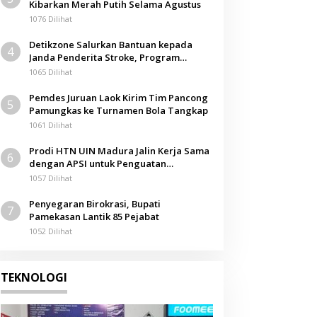
Kibarkan Merah Putih Selama Agustus
1076 Dilihat
Detikzone Salurkan Bantuan kepada
4
Janda Penderita Stroke, Program
Berbagi Masuki Hari ke-61
1065 Dilihat
Pemdes Juruan Laok Kirim Tim Pancong
5
Pamungkas ke Turnamen Bola Tangkap
1061 Dilihat
Prodi HTN UIN Madura Jalin Kerja Sama
6
dengan APSI untuk Penguatan
Kompetensi Mahasiswa
1057 Dilihat
Penyegaran Birokrasi, Bupati
7
Pamekasan Lantik 85 Pejabat
1052 Dilihat
TEKNOLOGI