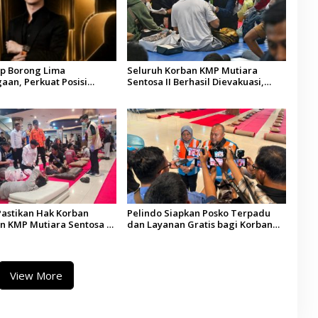
up Borong Lima
Seluruh Korban KMP Mutiara
aan, Perkuat Posisi
Sentosa II Berhasil Dievakuasi,
latform Aset Digital
Kemenhub Audit Operator Kapal
ya
astikan Hak Korban
Pelindo Siapkan Posko Terpadu
n KMP Mutiara Sentosa II
dan Layanan Gratis bagi Korban
 Evakuasi Terus Berlanjut
Kebakaran KMP Mutiara Sentosa II
View More