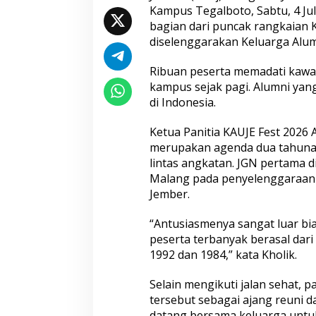
Kampus Tegalboto, Sabtu, 4 Jul
l
I
bagian dari puncak rangkaian 
I
diselenggarakan Keluarga Alumn
I
U
Ribuan peserta memadati kawa
n
kampus sejak pagi. Alumni yang
i
v
di Indonesia.
e
r
Ketua Panitia KAUJE Fest 2026
s
merupakan agenda dua tahun
i
lintas angkatan. JGN pertama di
t
a
Malang pada penyelenggaraan k
s
Jember.
J
e
“Antusiasmenya sangat luar bias
m
peserta terbanyak berasal dari
b
e
1992 dan 1984,” kata Kholik.
r
Selain mengikuti jalan sehat,
tersebut sebagai ajang reuni d
datang bersama keluarga unt