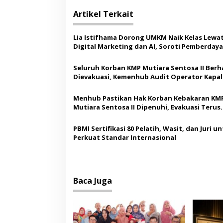
i
Artikel Terkait
g
a
Lia Istifhama Dorong UMKM Naik Kelas Lewa
s
Digital Marketing dan AI, Soroti Pemberday
Difabel
i
Seluruh Korban KMP Mutiara Sentosa II Berha
p
Dievakuasi, Kemenhub Audit Operator Kapal
o
Menhub Pastikan Hak Korban Kebakaran KM
s
Mutiara Sentosa II Dipenuhi, Evakuasi Terus
Berlanjut
PBMI Sertifikasi 80 Pelatih, Wasit, dan Juri u
Perkuat Standar Internasional
Baca Juga