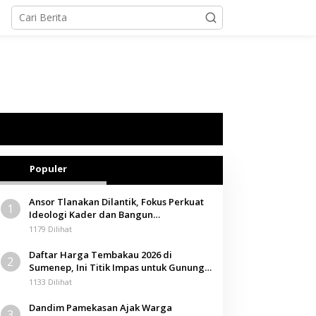
Populer
Ansor Tlanakan Dilantik, Fokus Perkuat
1
Ideologi Kader dan Bangun
Kemandirian Ekonomi
1179 Dilihat
Daftar Harga Tembakau 2026 di
2
Sumenep, Ini Titik Impas untuk Gunung,
Tegal, dan Sawah
1133 Dilihat
Dandim Pamekasan Ajak Warga
3