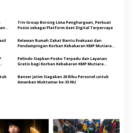
t
Triv Group Borong Lima Penghargaan, Perkuat
aan
Posisi sebagai Platform Aset Digital Terpercaya
sil
Relawan Rumah Zakat Bantu Evakuasi dan
Pendampingan Korban Kebakaran KMP Mutiara
Sentosa II
P
Pelindo Siapkan Posko Terpadu dan Layanan
Gratis bagi Korban Kebakaran KMP Mutiara
Sentosa II
ntuk
Banser Jatim Siagakan 20 Ribu Personel untuk
Amankan Muktamar ke-35 NU