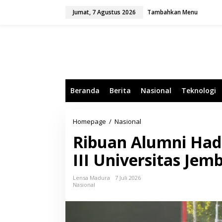
L
Jumat, 7 Agustus 2026
Tambahkan Menu
e
w
a
t
i
k
e
k
o
Beranda
Berita
Nasional
Teknologi
n
t
e
n
Homepage
/
Nasional
R
i
Ribuan Alumni Hadi
b
u
III Universitas Jem
a
n
A
Lensa Madura
7 Juli 2026
l
Nasional
u
m
n
i