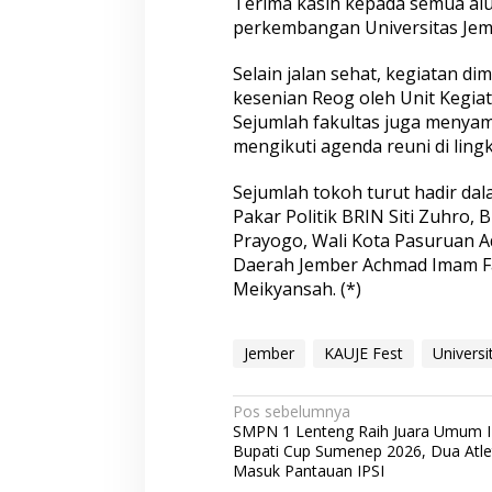
Terima kasih kepada semua alu
perkembangan Universitas Jemb
Selain jalan sehat, kegiatan 
kesenian Reog oleh Unit Kegia
Sejumlah fakultas juga menya
mengikuti agenda reuni di lin
Sejumlah tokoh turut hadir dal
Pakar Politik BRIN Siti Zuhro,
Prayogo, Wali Kota Pasuruan A
Daerah Jember Achmad Imam Fa
Meikyansah. (*)
Jember
KAUJE Fest
Universi
N
Pos sebelumnya
SMPN 1 Lenteng Raih Juara Umum I
a
Bupati Cup Sumenep 2026, Dua Atle
v
Masuk Pantauan IPSI