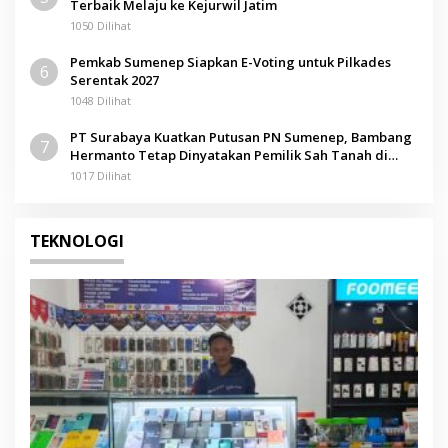
Terbaik Melaju ke Kejurwil Jatim
1050 Dilihat
Pemkab Sumenep Siapkan E-Voting untuk Pilkades
6
Serentak 2027
1048 Dilihat
PT Surabaya Kuatkan Putusan PN Sumenep, Bambang
7
Hermanto Tetap Dinyatakan Pemilik Sah Tanah di
Pamolokan
1017 Dilihat
TEKNOLOGI