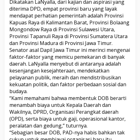
Dikatakan LaNyalla, dari kajian dan aspirasi yang
y
diterima DPD, empat provinsi baru yang layak
a
n
mendapat perhatian pemerintah adalah Provinsi
g
Kapuas Raya di Kalimantan Barat, Provinsi Bolaang
L
Mongondow Raya di Provinsi Sulawesi Utara,
a
Provinsi Tapanuli Raya di Provinsi Sumatera Utara
y
dan Provinsi Madura di Provinsi Jawa Timur.
a
k
Senator asal Dapil Jawa Timur ini merinci mengenai
J
faktor-faktor yang memicu pemekaran di banyak
a
daerah. LaNyalla menyebut di antaranya adalah
d
kesenjangan kesejahteraan, mendekatkan
i
P
pelayanan publik, meraih dan mendistribusikan
r
kekuatan politik, dan faktor perbedaan sosial dan
o
budaya.
v
“Kami memahami bahwa membentuk DOB berarti
i
menambah biaya untuk Kepala Daerah dan
n
s
Wakilnya, DPRD, Organisasi Perangkat daerah
i
(OPD), serta biaya untuk gaji, operasional kantor,
B
peralatan dan gedung,” tuturnya.
a
“Sebagian besar DOB, PAD-nya habis bahkan tak
r
u
cukup untuk membiayai organisasi baru itu,