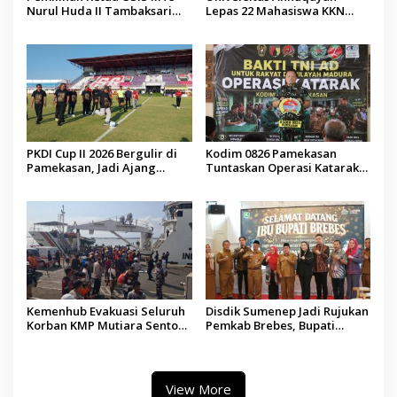
Nurul Huda II Tambaksari
Lepas 22 Mahasiswa KKN
Jadi Sarana Pendidikan
Internasional ke Arab Saudi
Demokrasi bagi Siswa
PKDI Cup II 2026 Bergulir di
Kodim 0826 Pamekasan
Pamekasan, Jadi Ajang
Tuntaskan Operasi Katarak
Silaturahmi Kepala Desa se-
Gratis, 160 Pasien Jalani
Madura
Tindakan Medis
Kemenhub Evakuasi Seluruh
Disdik Sumenep Jadi Rujukan
Korban KMP Mutiara Sentosa
Pemkab Brebes, Bupati
II, Operator Diaudit
Paramitha Terkesan
Pendidikan Berbasis Budaya
View More