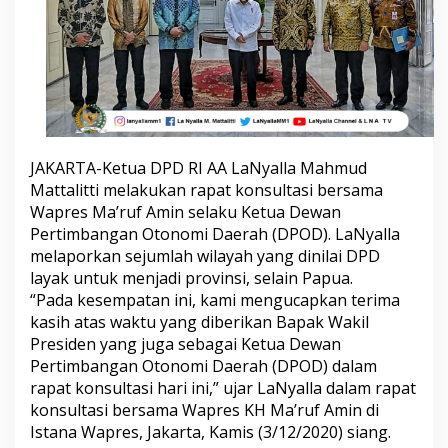
,
K
e
t
u
a
D
P
D
JAKARTA-Ketua DPD RI AA LaNyalla Mahmud
L
Mattalitti melakukan rapat konsultasi bersama
a
p
Wapres Ma’ruf Amin selaku Ketua Dewan
o
Pertimbangan Otonomi Daerah (DPOD). LaNyalla
r
melaporkan sejumlah wilayah yang dinilai DPD
k
layak untuk menjadi provinsi, selain Papua.
a
n
“Pada kesempatan ini, kami mengucapkan terima
4
kasih atas waktu yang diberikan Bapak Wakil
W
Presiden yang juga sebagai Ketua Dewan
i
Pertimbangan Otonomi Daerah (DPOD) dalam
l
rapat konsultasi hari ini,” ujar LaNyalla dalam rapat
a
y
konsultasi bersama Wapres KH Ma’ruf Amin di
a
Istana Wapres, Jakarta, Kamis (3/12/2020) siang.
h