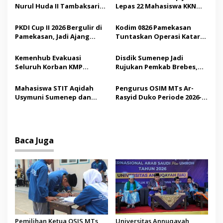
s
Nurul Huda II Tambaksari
Lepas 22 Mahasiswa KKN
i
Jadi Sarana Pendidikan
Internasional ke Arab
p
Demokrasi bagi Siswa
Saudi
PKDI Cup II 2026 Bergulir di
Kodim 0826 Pamekasan
Pamekasan, Jadi Ajang
Tuntaskan Operasi Katarak
o
Silaturahmi Kepala Desa se-
Gratis, 160 Pasien Jalani
s
Madura
Tindakan Medis
Kemenhub Evakuasi
Disdik Sumenep Jadi
Seluruh Korban KMP
Rujukan Pemkab Brebes,
Mutiara Sentosa II,
Bupati Paramitha Terkesan
Operator Diaudit
Pendidikan Berbasis
Mahasiswa STIT Aqidah
Pengurus OSIM MTs Ar-
Budaya
Usymuni Sumenep dan
Rasyid Duko Periode 2026-
PTIQ Bantu Pemulangan
2027 Resmi Dilantik
Jenazah WNI Asal Aceh di
Malaysia
Baca Juga
Pemilihan Ketua OSIS MTs
Universitas Annuqayah