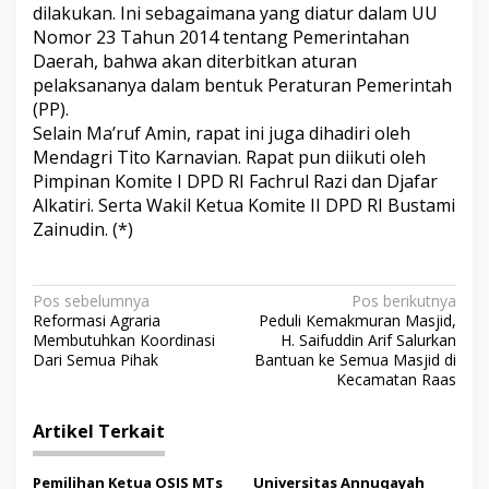
dilakukan. Ini sebagaimana yang diatur dalam UU
Nomor 23 Tahun 2014 tentang Pemerintahan
Daerah, bahwa akan diterbitkan aturan
pelaksananya dalam bentuk Peraturan Pemerintah
(PP).
Selain Ma’ruf Amin, rapat ini juga dihadiri oleh
Mendagri Tito Karnavian. Rapat pun diikuti oleh
Pimpinan Komite I DPD RI Fachrul Razi dan Djafar
Alkatiri. Serta Wakil Ketua Komite II DPD RI Bustami
Zainudin. (*)
N
Pos sebelumnya
Pos berikutnya
Reformasi Agraria
Peduli Kemakmuran Masjid,
a
Membutuhkan Koordinasi
H. Saifuddin Arif Salurkan
v
Dari Semua Pihak
Bantuan ke Semua Masjid di
Kecamatan Raas
i
g
Artikel Terkait
a
Pemilihan Ketua OSIS MTs
Universitas Annuqayah