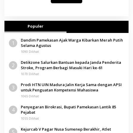
Populer
Dandim Pamekasan Ajak Warga Kibarkan Merah Putih
1
Selama Agustus
1090 Dilihat
Detikzone Salurkan Bantuan kepada Janda Penderita
2
Stroke, Program Berbagi Masuki Hari ke-61
1070 Dilihat
Prodi HTN UIN Madura Jalin Kerja Sama dengan APSI
3
untuk Penguatan Kompetensi Mahasiswa
1065 Dilihat
Penyegaran Birokrasi, Bupati Pamekasan Lantik 85
4
Pejabat
1055 Dilihat
Kejurcab V Pagar Nusa Sumenep Berakhir, Atlet
5