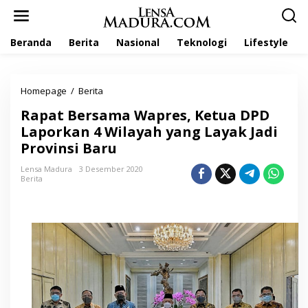
L
e
w
Beranda
Berita
Nasional
Teknologi
Lifestyle
a
t
i
k
Homepage
/
Berita
R
e
a
k
Rapat Bersama Wapres, Ketua DPD
p
o
a
Laporkan 4 Wilayah yang Layak Jadi
n
t
t
Provinsi Baru
B
e
e
n
Lensa Madura
3 Desember 2020
r
Berita
s
a
m
a
W
a
p
r
e
s