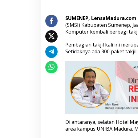
C
o
m
SUMENEP, LensaMadura.com
p
(SMSI) Kabupaten Sumenep, J
u
Komputer kembali berbagi takji
t
e
r
Pembagian takjil kali ini meru
k
Setidaknya ada 300 paket takjil 
e
m
b
a
l
i
B
a
g
i
k
a
n
Di antaranya, selatan Hotel Ma
T
area kampus UNIBA Madura, Mi
a
k