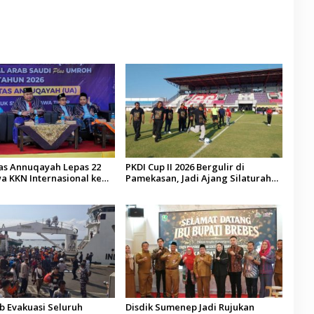
tas Annuqayah Lepas 22
PKDI Cup II 2026 Bergulir di
a KKN Internasional ke
Pamekasan, Jadi Ajang Silaturahmi
di
Kepala Desa se-Madura
 Evakuasi Seluruh
Disdik Sumenep Jadi Rujukan