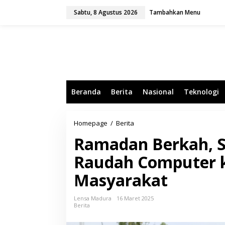
L
Sabtu, 8 Agustus 2026
Tambahkan Menu
e
w
a
t
i
k
e
k
o
Beranda
Berita
Nasional
Teknologi
n
t
e
n
Homepage
/
Berita
R
a
Ramadan Berkah, S
m
a
Raudah Computer k
d
a
Masyarakat
n
B
e
Lensa Madura
16 Maret 2025
r
Berita
k
a