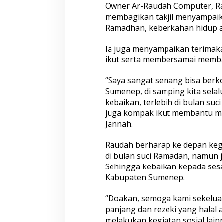
Owner Ar-Raudah Computer, Rau
j
membagikan takjil menyampaika
i
l
Ramadhan, keberkahan hidup a
k
e
Ia juga menyampaikan terimak
M
ikut serta membersamai memba
a
s
“Saya sangat senang bisa berk
y
a
Sumenep, di samping kita sela
r
kebaikan, terlebih di bulan su
a
juga kompak ikut membantu men
k
Jannah.
a
t
Raudah berharap ke depan kegia
di bulan suci Ramadan, namun j
Sehingga kebaikan kepada se
Kabupaten Sumenep.
“Doakan, semoga kami sekelua
panjang dan rezeki yang halal 
melakukan kegiatan sosial lai