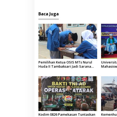
Baca Juga
Pemilihan Ketua OSIS MTs Nurul
Universi
Huda II Tambaksari Jadi Sarana
Mahasisw
Pendidikan Demokrasi bagi Siswa
Arab Sau
Kodim 0826 Pamekasan Tuntaskan
Kemenhub