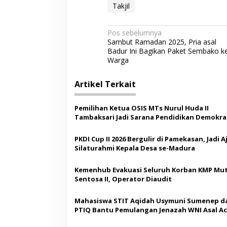
Takjil
N
Pos sebelumnya
Sambut Ramadan 2025, Pria asal
a
Badur Ini Bagikan Paket Sembako k
v
Warga
i
Artikel Terkait
g
a
Pemilihan Ketua OSIS MTs Nurul Huda II
s
Tambaksari Jadi Sarana Pendidikan Demokras
Siswa
i
PKDI Cup II 2026 Bergulir di Pamekasan, Jadi 
p
Silaturahmi Kepala Desa se-Madura
o
Kemenhub Evakuasi Seluruh Korban KMP Mut
s
Sentosa II, Operator Diaudit
Mahasiswa STIT Aqidah Usymuni Sumenep d
PTIQ Bantu Pemulangan Jenazah WNI Asal Ac
Malaysia