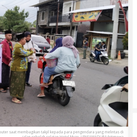
er saat membagikan takjil kepada para pengendara yang melintas di
jalan sebelah selatan Hotel Myze. LENSAMADURA/Istimewa