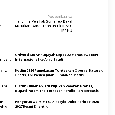
Pos berikutnya
Tahun Ini Pemkab Sumenep Bakal
e
Kucurkan Dana Hibah untuk IPNU-
IPPNU
Universitas Annuqayah Lepas 22 Mahasiswa KKN
i bagi
Internasional ke Arab Saudi
Ajang
Kodim 0826 Pamekasan Tuntaskan Operasi Katarak
Gratis, 160 Pasien Jalani Tindakan Medis
iara
Disdik Sumenep Jadi Rujukan Pemkab Brebes,
Bupati Paramitha Terkesan Pendidikan Berbasis
Budaya
an
Pengurus OSIM MTs Ar-Rasyid Duko Periode 2026-
eh di
2027 Resmi Dilantik