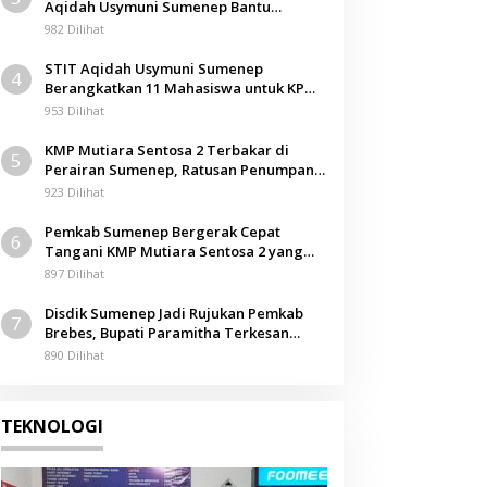
Aqidah Usymuni Sumenep Bantu
Pengurusan Jenazah WNI di Malaysia
982 Dilihat
STIT Aqidah Usymuni Sumenep
4
Berangkatkan 11 Mahasiswa untuk KPM
Internasional di Malaysia
953 Dilihat
KMP Mutiara Sentosa 2 Terbakar di
5
Perairan Sumenep, Ratusan Penumpang
Dievakuasi
923 Dilihat
Pemkab Sumenep Bergerak Cepat
6
Tangani KMP Mutiara Sentosa 2 yang
Terbakar
897 Dilihat
Disdik Sumenep Jadi Rujukan Pemkab
7
Brebes, Bupati Paramitha Terkesan
Pendidikan Berbasis Budaya
890 Dilihat
TEKNOLOGI