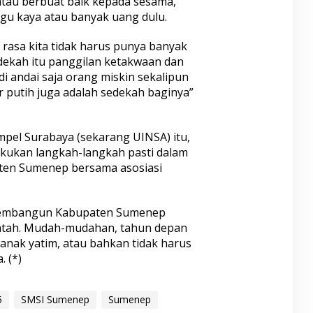
tau berbuat baik kepada sesama,
gu kaya atau banyak uang dulu.
 rasa kita tidak harus punya banyak
edekah itu panggilan ketakwaan dan
i andai saja orang miskin sekalipun
ir putih juga adalah sedekah baginya”
pel Surabaya (sekarang UINSA) itu,
kukan langkah-langkah pasti dalam
ten Sumenep bersama asosiasi
n membangun Kabupaten Sumenep
tah. Mudah-mudahan, tahun depan
anak yatim, atau bahkan tidak harus
 (*)
5
SMSI Sumenep
Sumenep