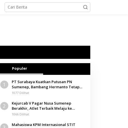
Populer
PT Surabaya Kuatkan Putusan PN
1
Sumenep, Bambang Hermanto Tetap
Dinyatakan Pemilik Sah Tanah di
1077 Dilihat
Pamolokan
Kejurcab V Pagar Nusa Sumenep
2
Berakhir, Atlet Terbaik Melaju ke
Kejurwil Jatim
1066 Dilihat
Mahasiswa KPM Internasional STIT
3