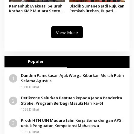
Kemenhub Evakuasi Seluruh
Disdik Sumenep Jadi Rujukan
Korban KMP Mutiara Sentosa
Pemkab Brebes, Bupati
II, Operator Diaudit
Paramitha Terkesan
Pendidikan Berbasis Budaya
View More
Populer
Dandim Pamekasan Ajak Warga Kibarkan Merah Putih
1
Selama Agustus
1088 Dilihat
Detikzone Salurkan Bantuan kepada Janda Penderita
2
Stroke, Program Berbagi Masuki Hari ke-61
1066 Dilihat
Prodi HTN UIN Madura Jalin Kerja Sama dengan APSI
3
untuk Penguatan Kompetensi Mahasiswa
1065 Dilihat