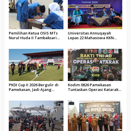
Pemilihan Ketua OSIS MTs
Universitas Annuqayah
Nurul Huda II Tambaksari
Lepas 22 Mahasiswa KKN
Jadi Sarana Pendidikan
Internasional ke Arab Saudi
Demokrasi bagi Siswa
PKDI Cup II 2026 Bergulir di
Kodim 0826 Pamekasan
Pamekasan, Jadi Ajang
Tuntaskan Operasi Katarak
Silaturahmi Kepala Desa se-
Gratis, 160 Pasien Jalani
Madura
Tindakan Medis