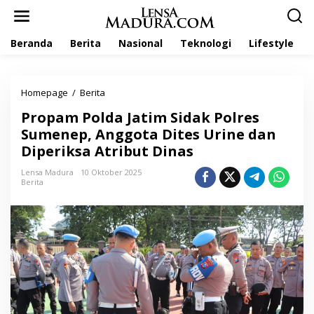
L
e
w
Beranda
Berita
Nasional
Teknologi
Lifestyle
a
t
i
k
Homepage
/
Berita
P
e
r
k
Propam Polda Jatim Sidak Polres
o
o
p
Sumenep, Anggota Dites Urine dan
n
a
t
Diperiksa Atribut Dinas
m
e
P
n
Lensa Madura
10 Oktober 2025
o
Berita
l
d
a
J
a
t
i
m
S
i