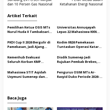
v
dan 10 Persen Gas Nasional
Ketahanan Energi Nasional
i
Artikel Terkait
g
a
Pemilihan Ketua OSIS MTs
Universitas Annuqayah
s
Nurul Huda II Tambaksari
Lepas 22 Mahasiswa KKN
Jadi Sarana Pendidikan
Internasional ke Arab
i
Demokrasi bagi Siswa
Saudi
PKDI Cup II 2026 Bergulir di
Kodim 0826 Pamekasan
p
Pamekasan, Jadi Ajang
Tuntaskan Operasi Katarak
Silaturahmi Kepala Desa se-
Gratis, 160 Pasien Jalani
o
Madura
Tindakan Medis
Kemenhub Evakuasi
Disdik Sumenep Jadi
s
Seluruh Korban KMP
Rujukan Pemkab Brebes,
Mutiara Sentosa II,
Bupati Paramitha Terkesan
Operator Diaudit
Pendidikan Berbasis
Mahasiswa STIT Aqidah
Pengurus OSIM MTs Ar-
Budaya
Usymuni Sumenep dan
Rasyid Duko Periode 2026-
PTIQ Bantu Pemulangan
2027 Resmi Dilantik
Jenazah WNI Asal Aceh di
Malaysia
Baca Juga