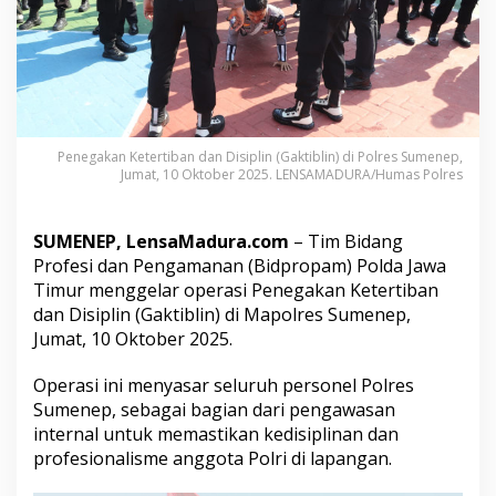
d
a
k
P
o
l
r
e
Penegakan Ketertiban dan Disiplin (Gaktiblin) di Polres Sumenep,
s
Jumat, 10 Oktober 2025. LENSAMADURA/Humas Polres
S
u
m
SUMENEP, LensaMadura.com
– Tim Bidang
e
Profesi dan Pengamanan (Bidpropam) Polda Jawa
n
Timur menggelar operasi Penegakan Ketertiban
e
p
dan Disiplin (Gaktiblin) di Mapolres Sumenep,
,
Jumat, 10 Oktober 2025.
A
n
Operasi ini menyasar seluruh personel Polres
g
Sumenep, sebagai bagian dari pengawasan
g
o
internal untuk memastikan kedisiplinan dan
t
profesionalisme anggota Polri di lapangan.
a
D