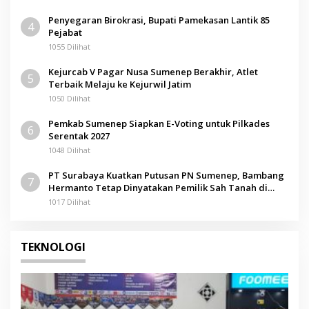
Penyegaran Birokrasi, Bupati Pamekasan Lantik 85
4
Pejabat
1055 Dilihat
Kejurcab V Pagar Nusa Sumenep Berakhir, Atlet
5
Terbaik Melaju ke Kejurwil Jatim
1050 Dilihat
Pemkab Sumenep Siapkan E-Voting untuk Pilkades
6
Serentak 2027
1048 Dilihat
PT Surabaya Kuatkan Putusan PN Sumenep, Bambang
7
Hermanto Tetap Dinyatakan Pemilik Sah Tanah di
Pamolokan
1017 Dilihat
TEKNOLOGI