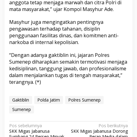
anggota tetap menjaga marwah dan citra Polri di
b
mata masyarakat,” ujar Kompol Masyhur Ade.
u
t
D
Masyhur juga mengingatkan pentingnya
i
pengawasan terhadap tahanan, disiplin
n
penggunaan fasilitas dinas, dan komitmen anti-
a
narkoba di internal kepolisian.
s
“Dengan adanya gaktiblin ini, jajaran Polres
Sumenep diharapkan semakin termotivasi menjaga
kedisiplinan, tanggung jawab, dan profesionalisme
dalam menjalankan tugas di tengah masyarakat,”
terangnya. (*)
Gaktiblin
Polda Jatim
Polres Sumenep
Sumenep
N
Pos sebelumnya
Pos berikutnya
SKK Migas Jabanusa
SKK Migas Jabanusa Dorong
a
Sumbang 24 Persen Minyak
Peran Media dalam