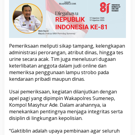
i
t
e
s
U
r
i
n
Pemeriksaan meliputi sikap tampang, kelengkapan
e
administrasi perorangan, atribut dinas, hingga tes
d
a
urine secara acak. Tim juga menelusuri dugaan
n
keterlibatan anggota dalam judi online dan
D
memeriksa penggunaan lampu strobo pada
i
kendaraan pribadi maupun dinas.
p
e
r
Usai pemeriksaan, kegiatan dilanjutkan dengan
i
apel pagi yang dipimpin Wakapolres Sumenep,
k
Kompol Masyhur Ade. Dalam arahannya, ia
s
menekankan pentingnya menjaga integritas serta
a
A
disiplin di lingkungan kepolisian.
t
r
“Gaktiblin adalah upaya pembinaan agar seluruh
i