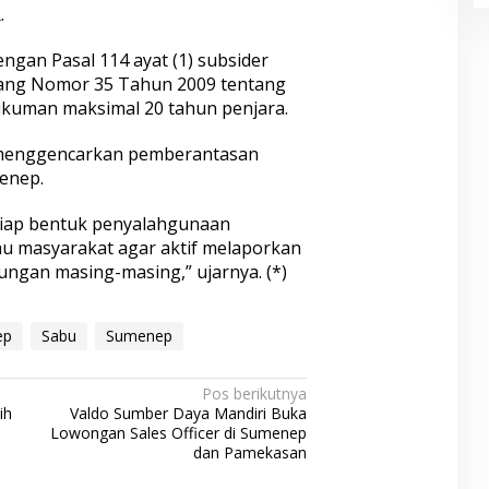
.
engan Pasal 114 ayat (1) subsider
dang Nomor 35 Tahun 2009 tentang
kuman maksimal 20 tahun penjara.
s menggencarkan pemberantasan
enep.
tiap bentuk penyalahgunaan
u masyarakat agar aktif melaporkan
kungan masing-masing,” ujarnya. (*)
ep
Sabu
Sumenep
Pos berikutnya
ih
Valdo Sumber Daya Mandiri Buka
Lowongan Sales Officer di Sumenep
dan Pamekasan