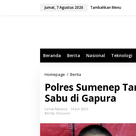
L
Jumat, 7 Agustus 2026
Tambahkan Menu
e
w
a
t
i
k
e
k
o
Beranda
Berita
Nasional
Teknologi
n
t
e
n
Homepage
/
Berita
P
o
Polres Sumenep T
l
r
Sabu di Gapura
e
s
S
Lensa Madura
14 Juli 2025
u
Berita
,
Discover
m
e
n
e