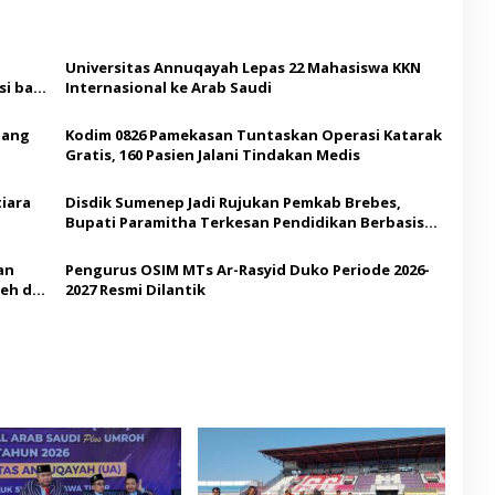
Universitas Annuqayah Lepas 22 Mahasiswa KKN
i bagi
Internasional ke Arab Saudi
Ajang
Kodim 0826 Pamekasan Tuntaskan Operasi Katarak
Gratis, 160 Pasien Jalani Tindakan Medis
iara
Disdik Sumenep Jadi Rujukan Pemkab Brebes,
Bupati Paramitha Terkesan Pendidikan Berbasis
Budaya
an
Pengurus OSIM MTs Ar-Rasyid Duko Periode 2026-
eh di
2027 Resmi Dilantik