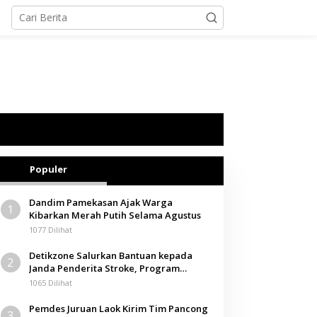
Populer
Dandim Pamekasan Ajak Warga
1
Kibarkan Merah Putih Selama Agustus
1077 Dilihat
Detikzone Salurkan Bantuan kepada
2
Janda Penderita Stroke, Program
Berbagi Masuki Hari ke-61
1065 Dilihat
Pemdes Juruan Laok Kirim Tim Pancong
3