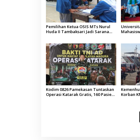
Pemilihan Ketua OSIS MTs Nurul
Universi
Huda II Tambaksari Jadi Sarana
Mahasisw
Pendidikan Demokrasi bagi Siswa
Arab Sau
Kodim 0826 Pamekasan Tuntaskan
Kemenhub
Operasi Katarak Gratis, 160 Pasien
Korban KM
Jalani Tindakan Medis
Operator