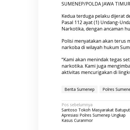
SUMENEP/POLDA JAWA TIMUR
Kedua terduga pelaku dijerat d
Pasal 112 ayat (1) Undang-Un
Narkotika, dengan ancaman hu
Polisi menyatakan akan teru
narkoba di wilayah hukum Sum
“Kami akan menindak tegas se
narkotika. Kami juga mengimba
aktivitas mencurigakan di ling
Berita Sumenep
Polres Sumen
N
Pos sebelumnya
Santoso Tokoh Masyarakat Batuput
a
Apresiasi Polres Sumenep Ungkap
v
Kasus Curanmor