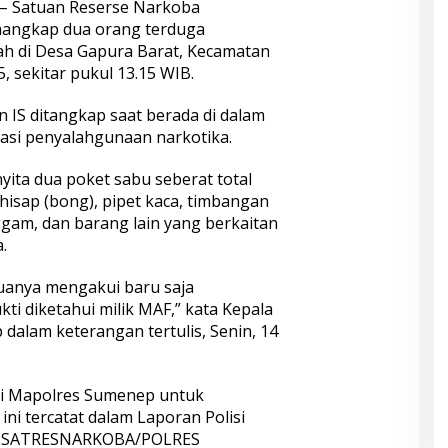
– Satuan Reserse Narkoba
nangkap dua orang terduga
h di Desa Gapura Barat, Kecamatan
5, sekitar pukul 13.15 WIB.
n IS ditangkap saat berada di dalam
asi penyalahgunaan narkotika.
yita dua poket sabu seberat total
t hisap (bong), pipet kaca, timbangan
nggam, dan barang lain yang berkaitan
.
eduanya mengakui baru saja
i diketahui milik MAF,” kata Kepala
dalam keterangan tertulis, Senin, 14
 di Mapolres Sumenep untuk
 ini tercatat dalam Laporan Polisi
KT.SATRESNARKOBA/POLRES