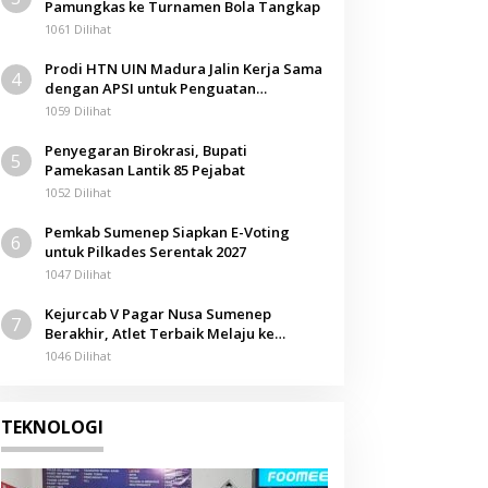
Pamungkas ke Turnamen Bola Tangkap
1061 Dilihat
Prodi HTN UIN Madura Jalin Kerja Sama
4
dengan APSI untuk Penguatan
Kompetensi Mahasiswa
1059 Dilihat
Penyegaran Birokrasi, Bupati
5
Pamekasan Lantik 85 Pejabat
1052 Dilihat
Pemkab Sumenep Siapkan E-Voting
6
untuk Pilkades Serentak 2027
1047 Dilihat
Kejurcab V Pagar Nusa Sumenep
7
Berakhir, Atlet Terbaik Melaju ke
Kejurwil Jatim
1046 Dilihat
TEKNOLOGI