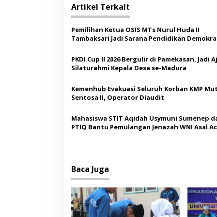
i
Artikel Terkait
g
a
Pemilihan Ketua OSIS MTs Nurul Huda II
s
Tambaksari Jadi Sarana Pendidikan Demokras
Siswa
i
PKDI Cup II 2026 Bergulir di Pamekasan, Jadi 
p
Silaturahmi Kepala Desa se-Madura
o
Kemenhub Evakuasi Seluruh Korban KMP Mut
s
Sentosa II, Operator Diaudit
Mahasiswa STIT Aqidah Usymuni Sumenep d
PTIQ Bantu Pemulangan Jenazah WNI Asal Ac
Malaysia
Baca Juga