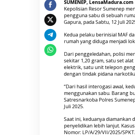
SUMENEP, LensaMadura.com
G
Kepolisian Resor Sumenep me
a
pengguna sabu di sebuah ruma
p
u
Gapura, pada Sabtu, 12 Juli 202
r
a
Kedua pelaku berinisial MAF da
rumah yang diduga menjadi lok
Dari penggeledahan, polisi men
sekitar 1,20 gram, satu set ala
elektrik, satu unit telepon ge
dengan tindak pidana narkotika
“Dari hasil interogasi awal, k
menggunakan sabu. Barang bukt
Satresnarkoba Polres Sumenep 
Juli 2025.
Saat ini, keduanya diamankan
penyelidikan lebih lanjut. Kasus
Nomor: LP/A/29/VII/2025/SP