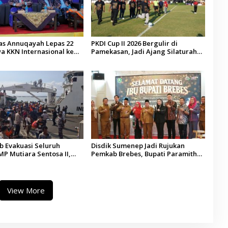
tas Annuqayah Lepas 22
PKDI Cup II 2026 Bergulir di
a KKN Internasional ke
Pamekasan, Jadi Ajang Silaturahmi
di
Kepala Desa se-Madura
 Evakuasi Seluruh
Disdik Sumenep Jadi Rujukan
P Mutiara Sentosa II,
Pemkab Brebes, Bupati Paramitha
 Diaudit
Terkesan Pendidikan Berbasis
Budaya
View More