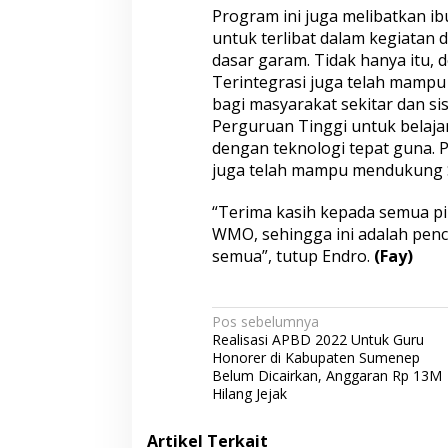
Program ini juga melibatkan i
untuk terlibat dalam kegiatan 
dasar garam. Tidak hanya itu,
Terintegrasi juga telah mampu 
bagi masyarakat sekitar dan si
Perguruan Tinggi untuk belaja
dengan teknologi tepat guna. P
juga telah mampu mendukung SD
“Terima kasih kepada semua p
WMO, sehingga ini adalah pen
semua”, tutup Endro.
(Fay)
N
Pos sebelumnya
Realisasi APBD 2022 Untuk Guru
a
Honorer di Kabupaten Sumenep
v
Belum Dicairkan, Anggaran Rp 13M
Hilang Jejak
i
g
Artikel Terkait