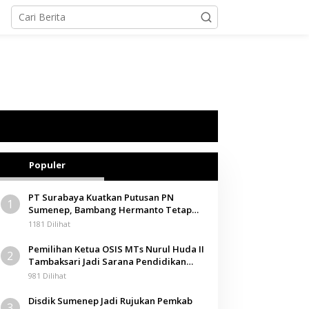
Populer
PT Surabaya Kuatkan Putusan PN
1
Sumenep, Bambang Hermanto Tetap
Dinyatakan Pemilik Sah Tanah di
1181 Dilihat
Pamolokan
Pemilihan Ketua OSIS MTs Nurul Huda II
2
Tambaksari Jadi Sarana Pendidikan
Demokrasi bagi Siswa
981 Dilihat
Disdik Sumenep Jadi Rujukan Pemkab
3