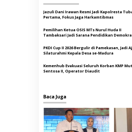
a
s
Jazuli Dani Irawan Resmi Jadi Kapolresta Tub
Pertama, Fokus Jaga Harkamtibmas
i
p
Pemilihan Ketua OSIS MTs Nurul Huda II
Tambaksari Jadi Sarana Pendidikan Demokras
o
Siswa
s
PKDI Cup II 2026 Bergulir di Pamekasan, Jadi 
Silaturahmi Kepala Desa se-Madura
Kemenhub Evakuasi Seluruh Korban KMP Mut
Sentosa II, Operator Diaudit
Baca Juga