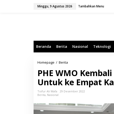
L
Minggu, 9 Agustus 2026
Tambahkan Menu
e
w
a
t
i
k
e
k
o
Beranda
Berita
Nasional
Teknologi
n
t
e
n
Homepage
/
Berita
P
H
PHE WMO Kembali
E
W
Untuk ke Empat Ka
M
O
K
Toifur Ali Wafa
29 Desember 2022
e
Berita
,
Nasional
m
b
a
l