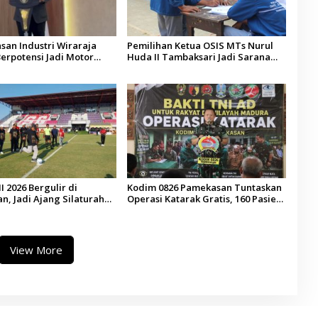
san Industri Wiraraja
Pemilihan Ketua OSIS MTs Nurul
erpotensi Jadi Motor
Huda II Tambaksari Jadi Sarana
han Ekonomi Baru
Pendidikan Demokrasi bagi Siswa
I 2026 Bergulir di
Kodim 0826 Pamekasan Tuntaskan
, Jadi Ajang Silaturahmi
Operasi Katarak Gratis, 160 Pasien
esa se-Madura
Jalani Tindakan Medis
View More