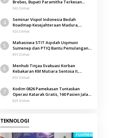
Brebes, Bupati Paramitha Terkesan
Pendidikan Berbasis Budaya
965 Dilihat
Seminar Vispol Indonesia Bedah
4
Roadmap Kesejahteraan Madura,
Pendidikan dan Hilirisasi Jadi Kunci
926 Dilihat
Mahasiswa STIT Aqidah Usymuni
5
Sumenep dan PTIQ Bantu Pemulangan
Jenazah WNI Asal Aceh di Malaysia
895 Dilihat
Menhub Tinjau Evakuasi Korban
6
Kebakaran KM Mutiara Sentosa II,
Apresiasi Respons Cepat Pemkab
853 Dilihat
Sumenep
Kodim 0826 Pamekasan Tuntaskan
7
Operasi Katarak Gratis, 160 Pasien Jalani
Tindakan Medis
829 Dilihat
TEKNOLOGI