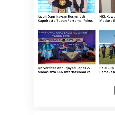
Jazuli Dani Irawan Resmi Jadi
HKI: Kawa
Kapolresta Tuban Pertama, Fokus
Madura B
Jaga Harkamtibmas
Pertumbu
Universitas Annuqayah Lepas 22
PKDI Cup I
Mahasiswa KKN Internasional ke
Pamekasan
Arab Saudi
Kepala D