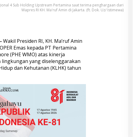
egional 4 Sub Holding Upstream Pertamina saat terima penghargaan dari
Wapres RI KH. Ma'ruf Amin di Jakarta. (ft. Dok. Uz/ Istimewa)
-
Wakil Presiden RI, KH. Ma’ruf Amin
OPER Emas kepada PT Pertamina
ore (PHE WMO) atas kinerja
 lingkungan yang diselenggarakan
Hidup dan Kehutanan (KLHK) tahun