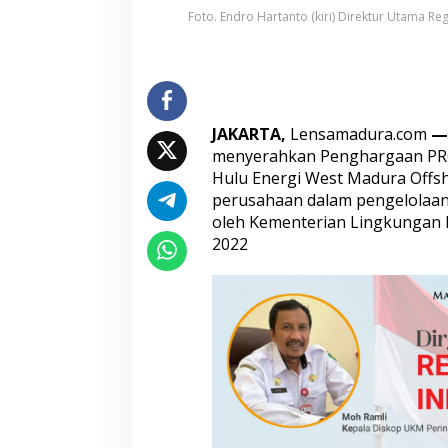
m
Foto. Endro Hartanto (kiri) Direktur Utama R
p
a
t
K
a
l
JAKARTA,
Lensamadura.com
—
i
menyerahkan Penghargaan PR
n
Hulu Energi West Madura Offsh
y
a
perusahaan dalam pengelolaan
oleh Kementerian Lingkungan 
2022