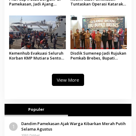
Pamekasan, Jadi Ajang
Tuntaskan Operasi Katarak
Silaturahmi Kepala Desa se-
Gratis, 160 Pasien Jalani
Madura
Tindakan Medis
Kemenhub Evakuasi Seluruh
Disdik Sumenep Jadi Rujukan
Korban KMP Mutiara Sentosa
Pemkab Brebes, Bupati
II, Operator Diaudit
Paramitha Terkesan
Pendidikan Berbasis Budaya
View More
Populer
Dandim Pamekasan Ajak Warga Kibarkan Merah Putih
1
Selama Agustus
1093 Dilihat