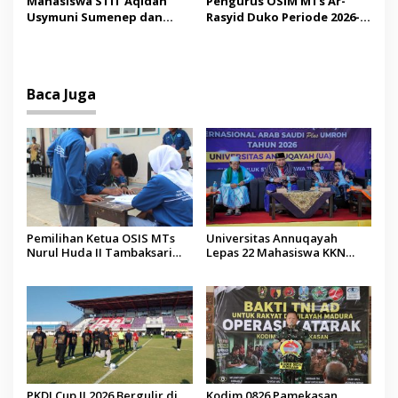
Mahasiswa STIT Aqidah
Pengurus OSIM MTs Ar-
Budaya
Usymuni Sumenep dan
Rasyid Duko Periode 2026-
PTIQ Bantu Pemulangan
2027 Resmi Dilantik
Jenazah WNI Asal Aceh di
Malaysia
Baca Juga
Pemilihan Ketua OSIS MTs
Universitas Annuqayah
Nurul Huda II Tambaksari
Lepas 22 Mahasiswa KKN
Jadi Sarana Pendidikan
Internasional ke Arab Saudi
Demokrasi bagi Siswa
PKDI Cup II 2026 Bergulir di
Kodim 0826 Pamekasan