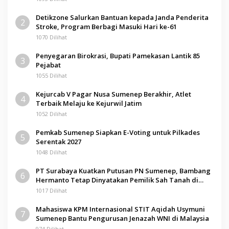
Detikzone Salurkan Bantuan kepada Janda Penderita
2
Stroke, Program Berbagi Masuki Hari ke-61
1070 Dilihat
Penyegaran Birokrasi, Bupati Pamekasan Lantik 85
3
Pejabat
1055 Dilihat
Kejurcab V Pagar Nusa Sumenep Berakhir, Atlet
4
Terbaik Melaju ke Kejurwil Jatim
1052 Dilihat
Pemkab Sumenep Siapkan E-Voting untuk Pilkades
5
Serentak 2027
1048 Dilihat
PT Surabaya Kuatkan Putusan PN Sumenep, Bambang
6
Hermanto Tetap Dinyatakan Pemilik Sah Tanah di
Pamolokan
1017 Dilihat
Mahasiswa KPM Internasional STIT Aqidah Usymuni
7
Sumenep Bantu Pengurusan Jenazah WNI di Malaysia
974 Dilihat