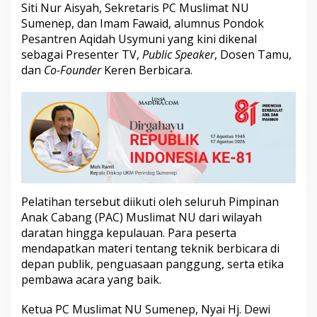
Siti Nur Aisyah, Sekretaris PC Muslimat NU
r
P
Sumenep, dan Imam Fawaid, alumnus Pondok
e
Pesantren Aqidah Usymuni yang kini dikenal
l
sebagai Presenter TV,
Public Speaker
, Dosen Tamu,
a
dan
Co-Founder
Keren Berbicara.
t
i
h
a
n
M
a
s
t
e
r
Pelatihan tersebut diikuti oleh seluruh Pimpinan
o
Anak Cabang (PAC) Muslimat NU dari wilayah
f
daratan hingga kepulauan. Para peserta
C
mendapatkan materi tentang teknik berbicara di
e
r
depan publik, penguasaan panggung, serta etika
e
pembawa acara yang baik.
m
o
Ketua PC Muslimat NU Sumenep, Nyai Hj. Dewi
n