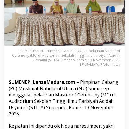
d
e
r
,
M
u
s
l
i
m
PC Muslimat NU Sumenep saat menggelar pelatihan Master of
a
Ceremony (MC) di Auditorium Sekolah Tinggi Ilmu Tarbiyah Aqidah
t
Usymuni (STITA) Sumenep, Kamis, 13 November 2025.
N
LENSAMADURA/Istimewa
U
S
u
SUMENEP, LensaMadura.com
– Pimpinan Cabang
m
(PC) Muslimat Nahdlatul Ulama (NU) Sumenep
e
menggelar pelatihan Master of Ceremony (MC) di
n
Auditorium Sekolah Tinggi Ilmu Tarbiyah Aqidah
e
p
Usymuni (STITA) Sumenep, Kamis, 13 November
G
2025.
e
l
Kegiatan ini dipandu oleh dua narasumber, yakni
a