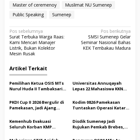
Master of ceremenoy
Muslimat NU Sumenep
Public Speaking
Sumenep
N
Pos sebelumnya
Pos berikutnya
Surat Terbuka Warga Raas:
SMSI Sumenep Gelar
a
Kami Mencari Manajer
Seminar Nasional Bahas
v
Listrik, Bukan Kolektor
KEK Tembakau Madura
Mesin Rusak
i
g
Artikel Terkait
a
s
Pemilihan Ketua OSIS MTs
Universitas Annuqayah
Nurul Huda II Tambaksari
Lepas 22 Mahasiswa KKN
i
Jadi Sarana Pendidikan
Internasional ke Arab
p
Demokrasi bagi Siswa
Saudi
PKDI Cup II 2026 Bergulir di
Kodim 0826 Pamekasan
Pamekasan, Jadi Ajang
Tuntaskan Operasi Katarak
o
Silaturahmi Kepala Desa se-
Gratis, 160 Pasien Jalani
s
Madura
Tindakan Medis
Kemenhub Evakuasi
Disdik Sumenep Jadi
Seluruh Korban KMP
Rujukan Pemkab Brebes,
Mutiara Sentosa II,
Bupati Paramitha Terkesan
Operator Diaudit
Pendidikan Berbasis