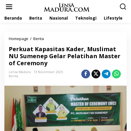
L
e
w
Beranda
Berita
Nasional
Teknologi
Lifestyle
a
t
i
k
Homepage
/
Berita
P
e
e
k
Perkuat Kapasitas Kader, Muslimat
r
o
k
NU Sumenep Gelar Pelatihan Master
n
u
t
of Ceremony
a
e
t
n
Lensa Madura
13 November 2025
K
Berita
a
p
a
s
i
t
a
s
K
a