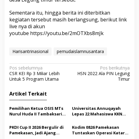
Sementara itu, hingga berita ini diterbitkan
kegiatan tersebut masih berlangsung, berikut link
live nya di akun
youtube
https://youtu.be/2mOTXbs8mJk
Harisantrinasional
pemudaislamnusantara
N
Pos sebelumnya
Pos berikutnya
CSR KEI Rp 3 Miliar Lebih
HSN 2022 Ala PIN Legung
a
Untuk 5 Program Utama
Timur
v
i
Artikel Terkait
g
Pemilihan Ketua OSIS MTs
Universitas Annuqayah
a
Nurul Huda II Tambaksari
Lepas 22 Mahasiswa KKN
s
Jadi Sarana Pendidikan
Internasional ke Arab
Demokrasi bagi Siswa
Saudi
PKDI Cup II 2026 Bergulir di
Kodim 0826 Pamekasan
i
Pamekasan, Jadi Ajang
Tuntaskan Operasi Katarak
p
Silaturahmi Kepala Desa se-
Gratis, 160 Pasien Jalani