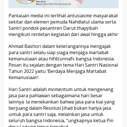
k
L
i
Pantauan media ini terlihat antusiasme masyarakat
v
sekitar dan elemen pemuda Nahdlatul ulama serta
e
Santri pondok pesantren Darut thayyibah
n
y
mengikuti rentetan kegiatan dari awal hingga akhir
a
Ahmad Bashori dalam keterangannya mengajak
para santri selalu siap siaga menjaga martabat
kemanusiaan atau hifdzunnafs bangsa Indonesia.
Pesan itu sejalan dengan tema Hari Santri Nasional
Tahun 2022 yaitu ‘Berdaya Menjaga Martabat
Kemanusiaan’.
Hari Santri adalah momentum untuk mengenang
jasa para pahlawan sebagaimana hari besar
lainnya. Ia menekankan bahwa jasa para kiai yang
berjuang dalam Resolusi Jihad bukan hanya jasa
untuk para santri saja, melainkan jasa untuk
seluruh bangsa Indonesia, “ungkapnya ketua Pin
desa Legung timur tersebut.