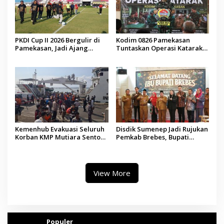
PKDI Cup II 2026 Bergulir di
Kodim 0826 Pamekasan
Pamekasan, Jadi Ajang
Tuntaskan Operasi Katarak
Silaturahmi Kepala Desa se-
Gratis, 160 Pasien Jalani
Madura
Tindakan Medis
Kemenhub Evakuasi Seluruh
Disdik Sumenep Jadi Rujukan
Korban KMP Mutiara Sentosa
Pemkab Brebes, Bupati
II, Operator Diaudit
Paramitha Terkesan
Pendidikan Berbasis Budaya
View More
Populer