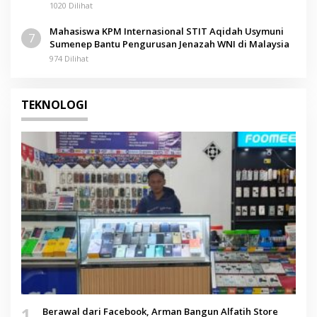
Pamolokan
1020 Dilihat
Mahasiswa KPM Internasional STIT Aqidah Usymuni
7
Sumenep Bantu Pengurusan Jenazah WNI di Malaysia
974 Dilihat
TEKNOLOGI
1
Berawal dari Facebook, Arman Bangun Alfatih Store