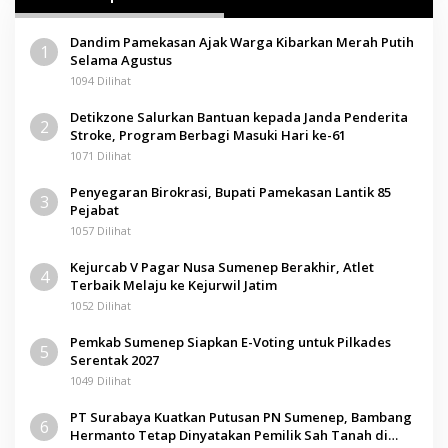
Dandim Pamekasan Ajak Warga Kibarkan Merah Putih
1
Selama Agustus
1094 Dilihat
Detikzone Salurkan Bantuan kepada Janda Penderita
2
Stroke, Program Berbagi Masuki Hari ke-61
1071 Dilihat
Penyegaran Birokrasi, Bupati Pamekasan Lantik 85
3
Pejabat
1057 Dilihat
Kejurcab V Pagar Nusa Sumenep Berakhir, Atlet
4
Terbaik Melaju ke Kejurwil Jatim
1052 Dilihat
Pemkab Sumenep Siapkan E-Voting untuk Pilkades
5
Serentak 2027
1049 Dilihat
PT Surabaya Kuatkan Putusan PN Sumenep, Bambang
6
Hermanto Tetap Dinyatakan Pemilik Sah Tanah di