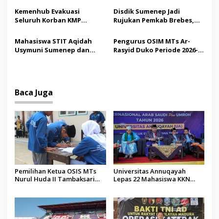
Madura
Tindakan Medis
o
Kemenhub Evakuasi
Disdik Sumenep Jadi
Seluruh Korban KMP
Rujukan Pemkab Brebes,
s
Mutiara Sentosa II,
Bupati Paramitha Terkesan
Operator Diaudit
Pendidikan Berbasis
Mahasiswa STIT Aqidah
Pengurus OSIM MTs Ar-
Budaya
Usymuni Sumenep dan
Rasyid Duko Periode 2026-
PTIQ Bantu Pemulangan
2027 Resmi Dilantik
Jenazah WNI Asal Aceh di
Malaysia
Baca Juga
Pemilihan Ketua OSIS MTs
Universitas Annuqayah
Nurul Huda II Tambaksari
Lepas 22 Mahasiswa KKN
Jadi Sarana Pendidikan
Internasional ke Arab Saudi
Demokrasi bagi Siswa