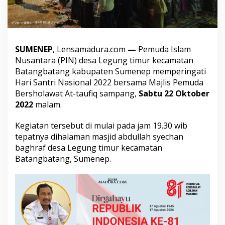
r
i
N
a
s
SUMENEP
, Lensamadura.com
—
Pemuda Islam
i
o
Nusantara (PIN) desa Legung timur kecamatan
n
Batangbatang kabupaten Sumenep memperingati
a
Hari Santri Nasional 2022 bersama Majlis Pemuda
l
Bersholawat At-taufiq sampang,
Sabtu 22 Oktober
2
0
2022
malam.
2
2
Kegiatan tersebut di mulai pada jam 19.30 wib
,
tepatnya dihalaman masjid abdullah syechan
B
baghraf desa Legung timur kecamatan
e
r
Batangbatang, Sumenep.
i
k
u
t
L
i
n