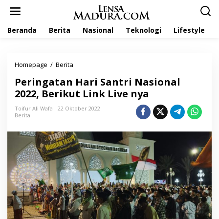
L
e
w
Beranda
Berita
Nasional
Teknologi
Lifestyle
a
t
i
k
Homepage
/
Berita
P
e
e
k
Peringatan Hari Santri Nasional
r
o
i
2022, Berikut Link Live nya
n
n
t
g
Toifur Ali Wafa
22 Oktober 2022
e
Berita
a
n
t
a
n
H
a
r
i
S
a
n
t