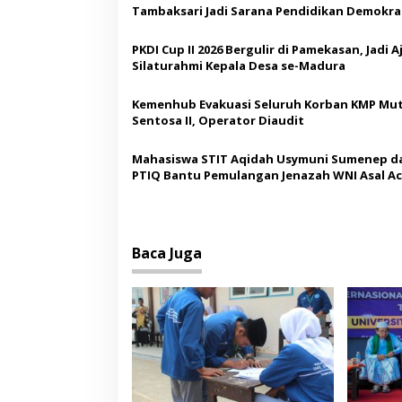
a
Tambaksari Jadi Sarana Pendidikan Demokras
s
Siswa
PKDI Cup II 2026 Bergulir di Pamekasan, Jadi 
i
Silaturahmi Kepala Desa se-Madura
p
o
Kemenhub Evakuasi Seluruh Korban KMP Mut
Sentosa II, Operator Diaudit
s
Mahasiswa STIT Aqidah Usymuni Sumenep d
PTIQ Bantu Pemulangan Jenazah WNI Asal Ac
Malaysia
Baca Juga