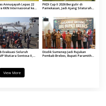
tas Annuqayah Lepas 22
PKDI Cup II 2026 Bergulir di
a KKN Internasional ke
Pamekasan, Jadi Ajang Silaturahmi
di
Kepala Desa se-Madura
 Evakuasi Seluruh
Disdik Sumenep Jadi Rujukan
P Mutiara Sentosa II,
Pemkab Brebes, Bupati Paramitha
 Diaudit
Terkesan Pendidikan Berbasis
Budaya
View More