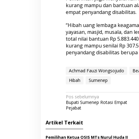
kurang mampu dan bantuan ala
empat penyandang disabilitas.
“Hibah uang lembaga keagamaan
yayasan, masjid, musala, dan 
total nilai bantuan Rp 5.883.4
kurang mampu senilai Rp 307.5
penyandang disabilitas berupa e
Achmad Fauzi Wongsojudo
Be
Hibah
Sumenep
N
Pos sebelumnya
Bupati Sumenep Rotasi Empat
a
Pejabat
v
i
Artikel Terkait
g
Pemilihan Ketua OSIS MTs Nurul Huda II