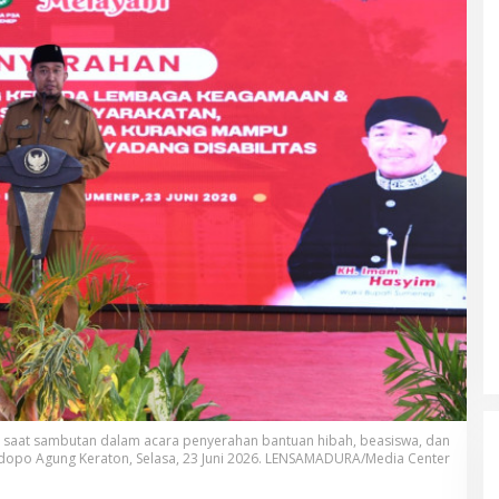
saat sambutan dalam acara penyerahan bantuan hibah, beasiswa, dan
endopo Agung Keraton, Selasa, 23 Juni 2026. LENSAMADURA/Media Center