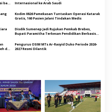
i bagi
Internasional ke Arab Saudi
Ajang
Kodim 0826 Pamekasan Tuntaskan Operasi Katarak
Gratis, 160 Pasien Jalani Tindakan Medis
iara
Disdik Sumenep Jadi Rujukan Pemkab Brebes,
Bupati Paramitha Terkesan Pendidikan Berbasis
Budaya
an
Pengurus OSIM MTs Ar-Rasyid Duko Periode 2026-
eh di
2027 Resmi Dilantik