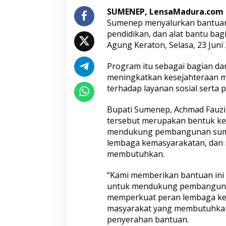
a
SUMENEP, LensaMadura.com
n
Sumenep menyalurkan bantuan
B
pendidikan, dan alat bantu bag
a
Agung Keraton, Selasa, 23 Juni 
n
t
u
Program itu sebagai bagian da
a
meningkatkan kesejahteraan 
n
terhadap layanan sosial serta p
b
a
g
Bupati Sumenep, Achmad Fauz
i
tersebut merupakan bentuk ke
P
mendukung pembangunan sumb
e
lembaga kemasyarakatan, dan
n
membutuhkan.
y
a
n
“Kami memberikan bantuan ini 
d
untuk mendukung pembanguna
a
memperkuat peran lembaga ke
n
masyarakat yang membutuhkan p
g
D
penyerahan bantuan.
i