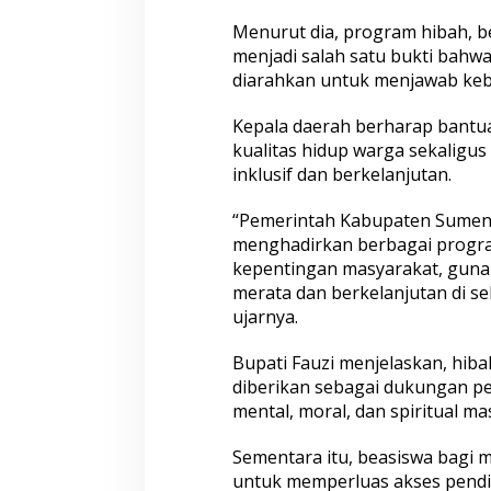
s
Menurut dia, program hibah, be
a
menjadi salah satu bukti bahw
b
diarahkan untuk menjawab keb
i
l
i
Kepala daerah berharap bantu
t
kualitas hidup warga sekali
a
inklusif dan berkelanjutan.
s
“Pemerintah Kabupaten Sumen
menghadirkan berbagai progra
kepentingan masyarakat, guna
merata dan berkelanjutan di s
ujarnya.
Bupati Fauzi menjelaskan, hi
diberikan sebagai dukungan p
mental, moral, dan spiritual ma
Sementara itu, beasiswa bagi
untuk memperluas akses pend