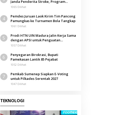
Janda Penderita Stroke, Program
Berbagi Masuki Hari ke-61
1065 Dilihat
Pemdes Juruan Laok Kirim Tim Pancong
4
Pamungkas ke Turnamen Bola Tangkap
1061 Dilihat
Prodi HTN UIN Madura Jalin Kerja Sama
5
dengan APSI untuk Penguatan
Kompetensi Mahasiswa
1057 Dilihat
Penyegaran Birokrasi, Bupati
6
Pamekasan Lantik 85 Pejabat
1052 Dilihat
Pemkab Sumenep Siapkan E-Voting
7
untuk Pilkades Serentak 2027
1047 Dilihat
TEKNOLOGI