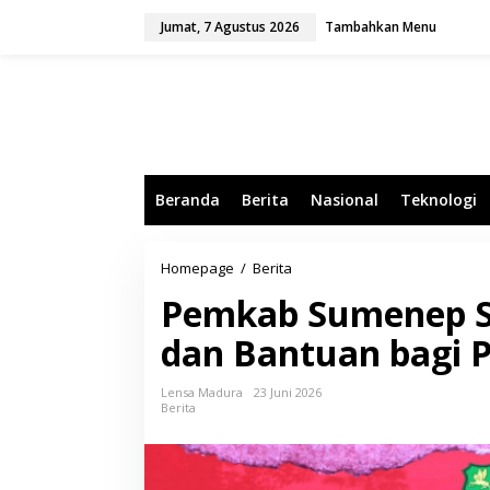
L
Jumat, 7 Agustus 2026
Tambahkan Menu
e
w
a
t
i
k
e
k
o
Beranda
Berita
Nasional
Teknologi
n
t
e
n
Homepage
/
Berita
P
e
Pemkab Sumenep Sa
m
k
dan Bantuan bagi P
a
b
S
Lensa Madura
23 Juni 2026
u
Berita
m
e
n
e