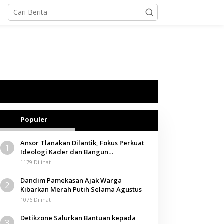
Populer
Ansor Tlanakan Dilantik, Fokus Perkuat
1
Ideologi Kader dan Bangun
Kemandirian Ekonomi
1179 Dilihat
Dandim Pamekasan Ajak Warga
2
Kibarkan Merah Putih Selama Agustus
1076 Dilihat
Detikzone Salurkan Bantuan kepada
3