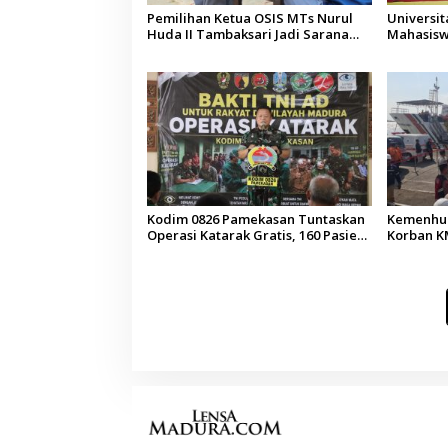
Pemilihan Ketua OSIS MTs Nurul
Universi
Huda II Tambaksari Jadi Sarana
Mahasisw
Pendidikan Demokrasi bagi Siswa
Arab Sau
Kodim 0826 Pamekasan Tuntaskan
Kemenhub
Operasi Katarak Gratis, 160 Pasien
Korban KM
Jalani Tindakan Medis
Operator