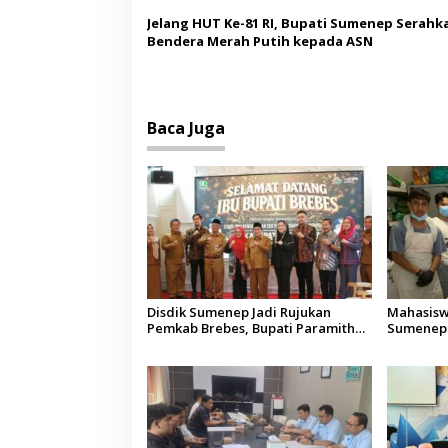
Jelang HUT Ke-81 RI, Bupati Sumenep Serahk
Bendera Merah Putih kepada ASN
Baca Juga
Disdik Sumenep Jadi Rujukan
Mahasisw
Pemkab Brebes, Bupati Paramitha
Sumenep 
Terkesan Pendidikan Berbasis
Pemulang
Budaya
Aceh di M