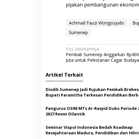
pijakan pembangunan ekonomi 
Achmad Fauzi Wongsojudo
Bu
Sumenep
N
Pos sebelumnya
Pemkab Sumenep Anggarkan Rp400
a
Juta untuk Pelestarian Cagar Budaya
v
i
Artikel Terkait
g
Disdik Sumenep Jadi Rujukan Pemkab Brebes
a
Bupati Paramitha Terkesan Pendidikan Berb
s
Budaya
Pengurus OSIM MTs Ar-Rasyid Duko Periode 
i
2027 Resmi Dilantik
p
o
Seminar Vispol Indonesia Bedah Roadmap
Kesejahteraan Madura, Pendidikan dan Hiliri
s
Jadi Kunci