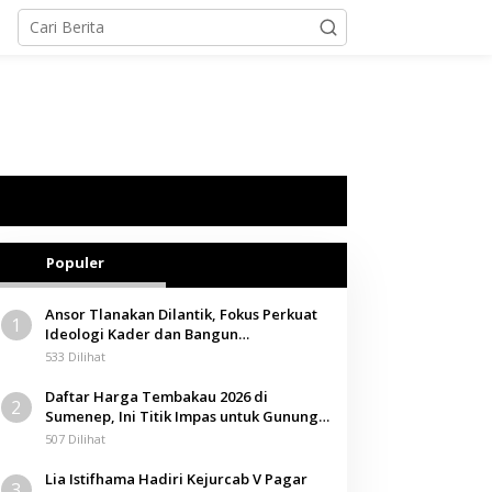
Populer
Ansor Tlanakan Dilantik, Fokus Perkuat
1
Ideologi Kader dan Bangun
Kemandirian Ekonomi
533 Dilihat
Daftar Harga Tembakau 2026 di
2
Sumenep, Ini Titik Impas untuk Gunung,
Tegal, dan Sawah
507 Dilihat
Lia Istifhama Hadiri Kejurcab V Pagar
3