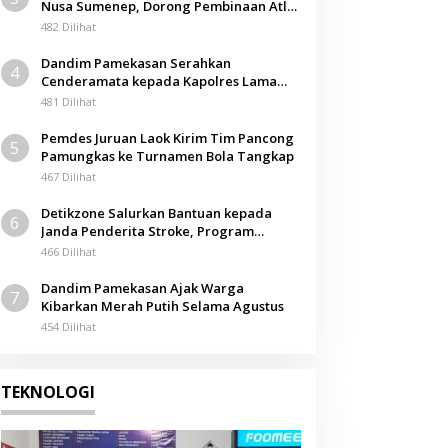
Nusa Sumenep, Dorong Pembinaan Atlet
Berkarakter
482 Dilihat
Dandim Pamekasan Serahkan
4
Cenderamata kepada Kapolres Lama
pada Acara Kenal Pamit
481 Dilihat
Pemdes Juruan Laok Kirim Tim Pancong
5
Pamungkas ke Turnamen Bola Tangkap
467 Dilihat
Detikzone Salurkan Bantuan kepada
6
Janda Penderita Stroke, Program
Berbagi Masuki Hari ke-61
466 Dilihat
Dandim Pamekasan Ajak Warga
7
Kibarkan Merah Putih Selama Agustus
454 Dilihat
TEKNOLOGI