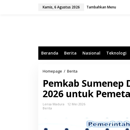
L
Kamis, 6 Agustus 2026
Tambahkan Menu
e
w
a
t
i
k
e
k
o
Beranda
Berita
Nasional
Teknologi
n
t
e
n
Homepage
/
Berita
P
e
Pemkab Sumenep D
m
k
2026 untuk Pemeta
a
b
S
Lensa Madura
12 Mei 2026
u
Berita
m
e
n
e