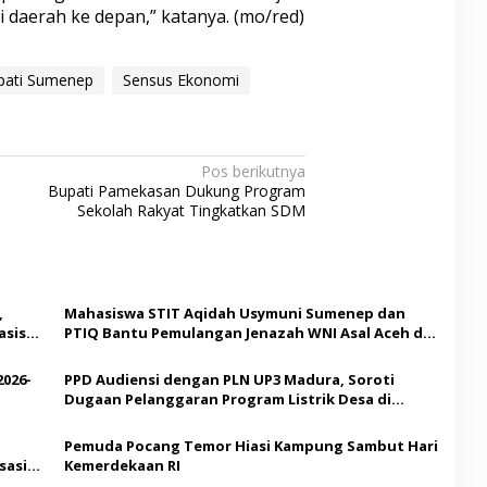
daerah ke depan,” katanya. (mo/red)
pati Sumenep
Sensus Ekonomi
Pos berikutnya
Bupati Pamekasan Dukung Program
Sekolah Rakyat Tingkatkan SDM
,
Mahasiswa STIT Aqidah Usymuni Sumenep dan
asis
PTIQ Bantu Pemulangan Jenazah WNI Asal Aceh di
Malaysia
2026-
PPD Audiensi dengan PLN UP3 Madura, Soroti
Dugaan Pelanggaran Program Listrik Desa di
Sumenep
Pemuda Pocang Temor Hiasi Kampung Sambut Hari
sasi
Kemerdekaan RI