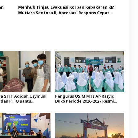
an
Menhub Tinjau Evakuasi Korban Kebakaran KM
Mutiara Sentosa II, Apresiasi Respons Cepat
Pemkab Sumenep
a STIT Aqidah Usymuni
Pengurus OSIM MTs Ar-Rasyid
dan PTIQ Bantu
Duko Periode 2026-2027 Resmi
an Jenazah WNI Asal
Dilantik
alaysia