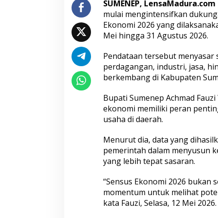
SUMENEP, LensaMadura.com
n
mulai mengintensifkan dukung
t
Ekonomi 2026 yang dilaksanakan
u
k
Mei hingga 31 Agustus 2026.
P
e
Pendataan tersebut menyasar 
m
perdagangan, industri, jasa, h
e
berkembang di Kabupaten Sum
t
a
a
Bupati Sumenep Achmad Fauzi
n
ekonomi memiliki peran pentin
P
usaha di daerah.
o
t
Menurut dia, data yang dihasil
e
n
pemerintah dalam menyusun 
s
yang lebih tepat sasaran.
i
U
“Sensus Ekonomi 2026 bukan se
s
momentum untuk melihat poten
a
h
kata Fauzi, Selasa, 12 Mei 2026.
a