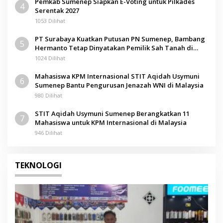
Pemkab Sumenep Siapkan E-Voting untuk Pilkades
4
Serentak 2027
1053 Dilihat
PT Surabaya Kuatkan Putusan PN Sumenep, Bambang
5
Hermanto Tetap Dinyatakan Pemilik Sah Tanah di
Pamolokan
1024 Dilihat
Mahasiswa KPM Internasional STIT Aqidah Usymuni
6
Sumenep Bantu Pengurusan Jenazah WNI di Malaysia
980 Dilihat
STIT Aqidah Usymuni Sumenep Berangkatkan 11
7
Mahasiswa untuk KPM Internasional di Malaysia
946 Dilihat
TEKNOLOGI