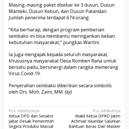
Masing-masing paket disebar ke 3 dusun, Dusun
Manteki, Dusun Kebun, dan Dusun Patandan.
Jumlah penerima terdapat 674 orang.
“Kita berharap, dengan program pemberian
sembako ini bisa membantu meringankan beban
kebutuhan masyarakat,” pungkas Wartini
Ia juga mengajak kepada seluruh masyarakat,
khususnya masyarakat Desa Romben Rana untuk
bersatu padu, bersinergi dalam rangka memerang
Virus Covid-19.
Penyerahan sembako diberikan secara simbolis
oleh Drs. Moh. Zaini, MM. (
ky)
N
Pos sebelumnya
Pos berikutnya
Ketua DPD dan Senator
Wakil Ketua DPRD Jatim
a
Jabar Desak Pemerintah
Achmad Iskandar Salurkan
v
Segera Produksi Massal
Bantuan Beras Dan Masker