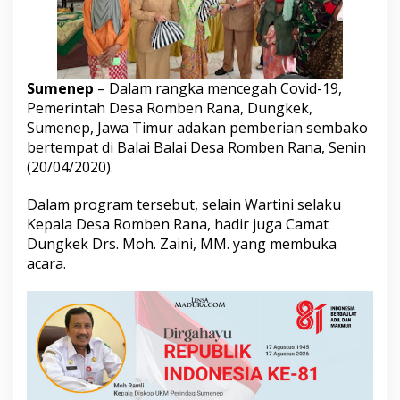
r
i
k
a
n
Sumenep
– Dalam rangka mencegah Covid-19,
S
e
Pemerintah Desa Romben Rana, Dungkek,
m
Sumenep, Jawa Timur adakan pemberian sembako
b
bertempat di Balai Balai Desa Romben Rana, Senin
a
(20/04/2020).
k
o
T
Dalam program tersebut, selain Wartini selaku
e
Kepala Desa Romben Rana, hadir juga Camat
r
Dungkek Drs. Moh. Zaini, MM. yang membuka
h
acara.
a
d
a
p
W
a
r
g
a