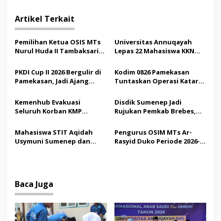
i
Artikel Terkait
g
a
Pemilihan Ketua OSIS MTs
Universitas Annuqayah
s
Nurul Huda II Tambaksari
Lepas 22 Mahasiswa KKN
Jadi Sarana Pendidikan
Internasional ke Arab
i
Demokrasi bagi Siswa
Saudi
PKDI Cup II 2026 Bergulir di
Kodim 0826 Pamekasan
p
Pamekasan, Jadi Ajang
Tuntaskan Operasi Katarak
Silaturahmi Kepala Desa se-
Gratis, 160 Pasien Jalani
o
Madura
Tindakan Medis
Kemenhub Evakuasi
Disdik Sumenep Jadi
s
Seluruh Korban KMP
Rujukan Pemkab Brebes,
Mutiara Sentosa II,
Bupati Paramitha Terkesan
Operator Diaudit
Pendidikan Berbasis
Mahasiswa STIT Aqidah
Pengurus OSIM MTs Ar-
Budaya
Usymuni Sumenep dan
Rasyid Duko Periode 2026-
PTIQ Bantu Pemulangan
2027 Resmi Dilantik
Jenazah WNI Asal Aceh di
Malaysia
Baca Juga