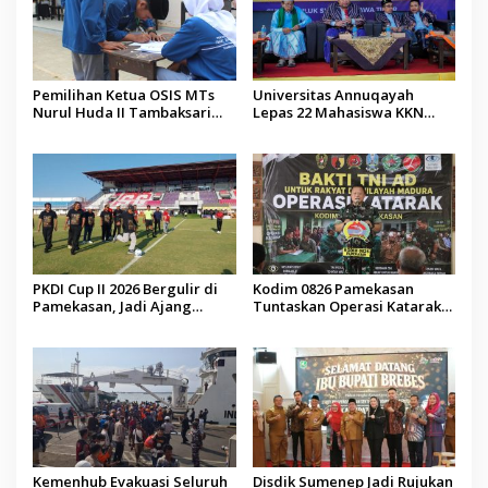
Pemilihan Ketua OSIS MTs
Universitas Annuqayah
Nurul Huda II Tambaksari
Lepas 22 Mahasiswa KKN
Jadi Sarana Pendidikan
Internasional ke Arab Saudi
Demokrasi bagi Siswa
PKDI Cup II 2026 Bergulir di
Kodim 0826 Pamekasan
Pamekasan, Jadi Ajang
Tuntaskan Operasi Katarak
Silaturahmi Kepala Desa se-
Gratis, 160 Pasien Jalani
Madura
Tindakan Medis
Kemenhub Evakuasi Seluruh
Disdik Sumenep Jadi Rujukan