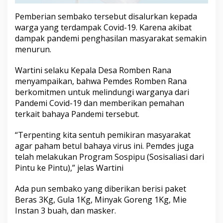
T
e
Pemberian sembako tersebut disalurkan kepada
r
warga yang terdampak Covid-19. Karena akibat
d
dampak pandemi penghasilan masyarakat semakin
a
menurun.
m
p
a
Wartini selaku Kepala Desa Romben Rana
k
menyampaikan, bahwa Pemdes Romben Rana
C
berkomitmen untuk melindungi warganya dari
o
Pandemi Covid-19 dan memberikan pemahan
v
i
terkait bahaya Pandemi tersebut.
d
-
“Terpenting kita sentuh pemikiran masyarakat
1
agar paham betul bahaya virus ini. Pemdes juga
9
telah melakukan Program Sospipu (Sosisaliasi dari
Pintu ke Pintu),” jelas Wartini
Ada pun sembako yang diberikan berisi paket
Beras 3Kg, Gula 1Kg, Minyak Goreng 1Kg, Mie
Instan 3 buah, dan masker.