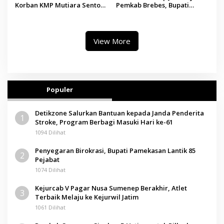
Korban KMP Mutiara Sentosa
Pemkab Brebes, Bupati
II, Operator Diaudit
Paramitha Terkesan
Pendidikan Berbasis Budaya
View More
Populer
Detikzone Salurkan Bantuan kepada Janda Penderita
1
Stroke, Program Berbagi Masuki Hari ke-61
1094 Dilihat
Penyegaran Birokrasi, Bupati Pamekasan Lantik 85
2
Pejabat
1074 Dilihat
Kejurcab V Pagar Nusa Sumenep Berakhir, Atlet
3
Terbaik Melaju ke Kejurwil Jatim
1061 Dilihat