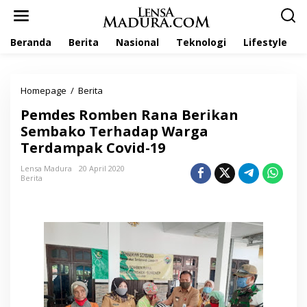
L
e
w
Beranda
Berita
Nasional
Teknologi
Lifestyle
a
t
i
k
Homepage
/
Berita
P
e
e
k
Pemdes Romben Rana Berikan
m
o
d
Sembako Terhadap Warga
n
e
t
Terdampak Covid-19
s
e
R
n
Lensa Madura
20 April 2020
o
Berita
m
b
e
n
R
a
n
a
B
e