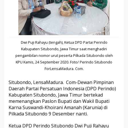
e
n
a
n
g
k
a
n
Dwi Puji Rahayu (tengah), Ketua DPD Partai Perindo
B
u
Kabupaten Situbondo, Jawa Timur saat menghadiri
n
pengambilan nomor urut peserta Pilkada Situbondo oleh
g
KPU Kamis, 24 September 2020. Foto/ Perindo Situbondo
K
ForLensaMadura. Com.
a
r
n
Situbondo, LensaMadura. Com-Dewan Pimpinan
a
Daerah Partai Persatuan Indonesia (DPD Perindo)
d
Kabupaten Situbondo, Jawa Timur bertekad
i
P
memenangkan Paslon Bupati dan Wakil Bupati
i
Karna Suswandi-Khoirani Amanah (Karunia) di
l
Pilkada Situbondo 9 Desember nanti.
k
a
Ketua DPD Perindo Situbondo Dwi Puji Rahayu
d