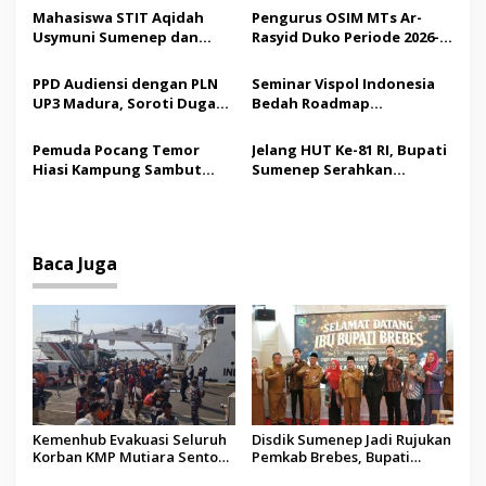
i
Operator Diaudit
Pendidikan Berbasis
Mahasiswa STIT Aqidah
Pengurus OSIM MTs Ar-
p
Budaya
Usymuni Sumenep dan
Rasyid Duko Periode 2026-
PTIQ Bantu Pemulangan
2027 Resmi Dilantik
o
Jenazah WNI Asal Aceh di
PPD Audiensi dengan PLN
Seminar Vispol Indonesia
s
Malaysia
UP3 Madura, Soroti Dugaan
Bedah Roadmap
Pelanggaran Program
Kesejahteraan Madura,
Listrik Desa di Sumenep
Pendidikan dan Hilirisasi
Pemuda Pocang Temor
Jelang HUT Ke-81 RI, Bupati
Jadi Kunci
Hiasi Kampung Sambut
Sumenep Serahkan
Hari Kemerdekaan RI
Bendera Merah Putih
kepada ASN
Baca Juga
Kemenhub Evakuasi Seluruh
Disdik Sumenep Jadi Rujukan
Korban KMP Mutiara Sentosa
Pemkab Brebes, Bupati
II, Operator Diaudit
Paramitha Terkesan