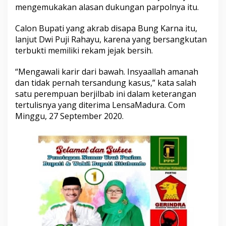
a
mengemukakan alasan dukungan parpolnya itu.
S
i
Calon Bupati yang akrab disapa Bung Karna itu,
t
lanjut Dwi Puji Rahayu, karena yang bersangkutan
u
terbukti memiliki rekam jejak bersih.
b
o
n
“Mengawali karir dari bawah. Insyaallah amanah
d
dan tidak pernah tersandung kasus,” kata salah
o
satu perempuan berjilbab ini dalam keterangan
2
tertulisnya yang diterima LensaMadura. Com
0
2
Minggu, 27 September 2020.
0