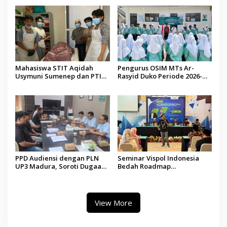
Pendidikan Berbasis Budaya
Mahasiswa STIT Aqidah
Pengurus OSIM MTs Ar-
Usymuni Sumenep dan PTIQ
Rasyid Duko Periode 2026-
Bantu Pemulangan Jenazah
2027 Resmi Dilantik
WNI Asal Aceh di Malaysia
PPD Audiensi dengan PLN
Seminar Vispol Indonesia
UP3 Madura, Soroti Dugaan
Bedah Roadmap
Pelanggaran Program Listrik
Kesejahteraan Madura,
Desa di Sumenep
Pendidikan dan Hilirisasi
Jadi Kunci
View More