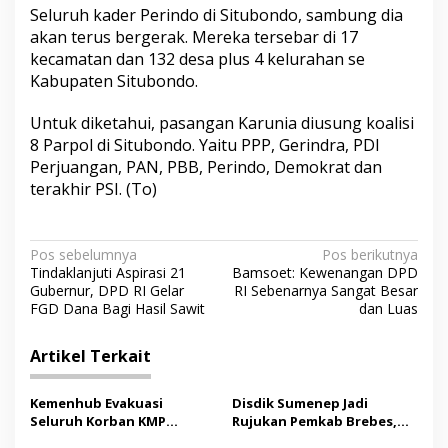
Seluruh kader Perindo di Situbondo, sambung dia
akan terus bergerak. Mereka tersebar di 17
kecamatan dan 132 desa plus 4 kelurahan se
Kabupaten Situbondo.
Untuk diketahui, pasangan Karunia diusung koalisi
8 Parpol di Situbondo. Yaitu PPP, Gerindra, PDI
Perjuangan, PAN, PBB, Perindo, Demokrat dan
terakhir PSI. (To)
N
Pos sebelumnya
Pos berikutnya
Tindaklanjuti Aspirasi 21
Bamsoet: Kewenangan DPD
a
Gubernur, DPD RI Gelar
RI Sebenarnya Sangat Besar
v
FGD Dana Bagi Hasil Sawit
dan Luas
i
Artikel Terkait
g
a
Kemenhub Evakuasi
Disdik Sumenep Jadi
s
Seluruh Korban KMP
Rujukan Pemkab Brebes,
Mutiara Sentosa II,
Bupati Paramitha Terkesan