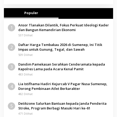
Populer
Ansor Tlanakan Dilantik, Fokus Perkuat Ideologi Kader
1
dan Bangun Kemandirian Ekonomi
537 Dilihat
Daftar Harga Tembakau 2026 di Sumenep, Ini Titik
2
Impas untuk Gunung, Tegal, dan Sawah
509 Dilihat
Dandim Pamekasan Serahkan Cenderamata kepada
3
Kapolres Lama pada Acara Kenal Pamit
483 Dilihat
Lia Istifhama Hadiri Kejurcab V Pagar Nusa Sumenep,
4
Dorong Pembinaan Atlet Berkarakter
482 Dilihat
Detikzone Salurkan Bantuan kepada Janda Penderita
5
Stroke, Program Berbagi Masuki Hari ke-61
471 Dilihat