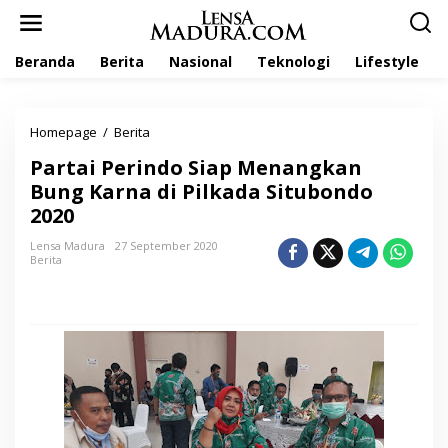
L
e
w
Beranda
Berita
Nasional
Teknologi
Lifestyle
a
t
i
k
Homepage
/
Berita
P
e
a
k
Partai Perindo Siap Menangkan
r
o
t
Bung Karna di Pilkada Situbondo
n
a
t
2020
i
e
P
n
Lensa Madura
27 September 2020
e
Berita
r
i
n
d
o
S
i
a
p
M