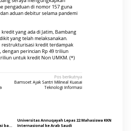
mbang seraya mengungkapkan
ne pengaduan di nomor 157 guna
dan aduan debitur selama pandemi
si kredit yang ada di Jatim, Bambang
kit yang telah melaksanakan.
i restrukturisasi kredit terdampak
, dengan perincian Rp 49 triliun
riliun untuk kredit Non UMKM. (*)
Pos berikutnya
Bamsoet Ajak Santri Milineal Kuasai
a
Teknologi Informasi
Universitas Annuqayah Lepas 22 Mahasiswa KKN
i bagi
Internasional ke Arab Saudi