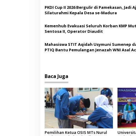
i
PKDI Cup II 2026 Bergulir di Pamekasan, Jadi 
p
Silaturahmi Kepala Desa se-Madura
o
Kemenhub Evakuasi Seluruh Korban KMP Mut
s
Sentosa II, Operator Diaudit
Mahasiswa STIT Aqidah Usymuni Sumenep d
PTIQ Bantu Pemulangan Jenazah WNI Asal Ac
Malaysia
Baca Juga
Pemilihan Ketua OSIS MTs Nurul
Universi