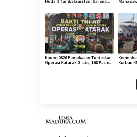
Huda II Tambaksari Jadi Sarana
Mahasisw
Pendidikan Demokrasi bagi Siswa
Arab Sau
Kodim 0826 Pamekasan Tuntaskan
Kemenhub
Operasi Katarak Gratis, 160 Pasien
Korban KM
Jalani Tindakan Medis
Operator