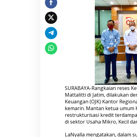
k
t
u
r
i
s
a
s
i
K
r
e
d
i
t
U
SURABAYA-Rangkaian reses Ke
M
Mattalitti di Jatim, dilakukan 
K
Keuangan (OJK) Kantor Regional
M
kemarin. Mantan ketua umum K
,
K
restrukturisasi kredit terdamp
e
di sektor Usaha Mikro, Kecil 
t
u
LaNyalla mengatakan, dalam su
a