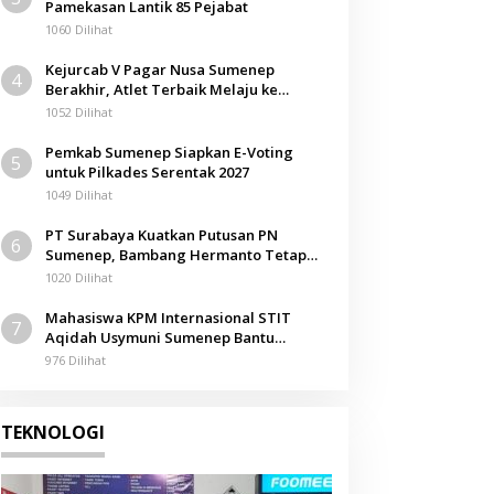
Pamekasan Lantik 85 Pejabat
1060 Dilihat
Kejurcab V Pagar Nusa Sumenep
4
Berakhir, Atlet Terbaik Melaju ke
Kejurwil Jatim
1052 Dilihat
Pemkab Sumenep Siapkan E-Voting
5
untuk Pilkades Serentak 2027
1049 Dilihat
PT Surabaya Kuatkan Putusan PN
6
Sumenep, Bambang Hermanto Tetap
Dinyatakan Pemilik Sah Tanah di
1020 Dilihat
Pamolokan
Mahasiswa KPM Internasional STIT
7
Aqidah Usymuni Sumenep Bantu
Pengurusan Jenazah WNI di Malaysia
976 Dilihat
TEKNOLOGI