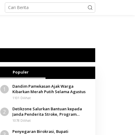
Populer
Dandim Pamekasan Ajak Warga
1
Kibarkan Merah Putih Selama Agustus
1101 Dilihat
Detikzone Salurkan Bantuan kepada
2
Janda Penderita Stroke, Program
Berbagi Masuki Hari ke-61
1078 Dilihat
Penyegaran Birokrasi, Bupati
3