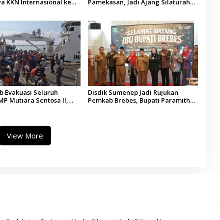
a KKN Internasional ke
Pamekasan, Jadi Ajang Silaturahmi
di
Kepala Desa se-Madura
 Evakuasi Seluruh
Disdik Sumenep Jadi Rujukan
P Mutiara Sentosa II,
Pemkab Brebes, Bupati Paramitha
 Diaudit
Terkesan Pendidikan Berbasis
Budaya
View More