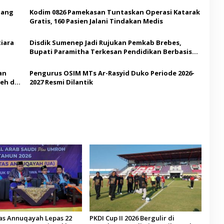
Ajang
Kodim 0826 Pamekasan Tuntaskan Operasi Katarak
Gratis, 160 Pasien Jalani Tindakan Medis
iara
Disdik Sumenep Jadi Rujukan Pemkab Brebes,
Bupati Paramitha Terkesan Pendidikan Berbasis
Budaya
an
Pengurus OSIM MTs Ar-Rasyid Duko Periode 2026-
eh di
2027 Resmi Dilantik
tas Annuqayah Lepas 22
PKDI Cup II 2026 Bergulir di