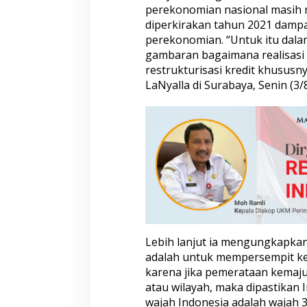
perekonomian nasional masih 
D
P
diperkirakan tahun 2021 dampa
D
perekonomian. “Untuk itu dala
R
gambaran bagaimana realisasi
I
restrukturisasi kredit khusus
d
LaNyalla di Surabaya, Senin (3/
a
t
a
n
g
i
O
J
K
J
a
t
i
Lebih lanjut ia mengungkapkan
m
adalah untuk mempersempit ke
karena jika pemerataan kemaju
atau wilayah, maka dipastikan 
wajah Indonesia adalah wajah 34