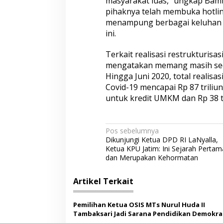
masyarakat luas,” ungkap Ba
pihaknya telah membuka hotli
menampung berbagai keluhan 
ini.
Terkait realisasi restrukturisa
mengatakan memang masih sedi
Hingga Juni 2020, total realisas
Covid-19 mencapai Rp 87 triliun
untuk kredit UMKM dan Rp 38 t
N
Pos sebelumnya
Dikunjungi Ketua DPD RI LaNyalla,
a
Ketua KPU Jatim: Ini Sejarah Pertam
v
dan Merupakan Kehormatan
i
Artikel Terkait
g
a
Pemilihan Ketua OSIS MTs Nurul Huda II
s
Tambaksari Jadi Sarana Pendidikan Demokras
Siswa