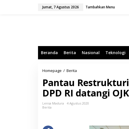
L
Jumat, 7 Agustus 2026
Tambahkan Menu
e
w
a
t
i
k
e
k
o
Beranda
Berita
Nasional
Teknologi
n
t
e
n
Homepage
/
Berita
P
a
Pantau Restruktur
n
t
DPD RI datangi OJK
a
u
R
Lensa Madura
4 Agustus 2020
e
Berita
s
t
r
u