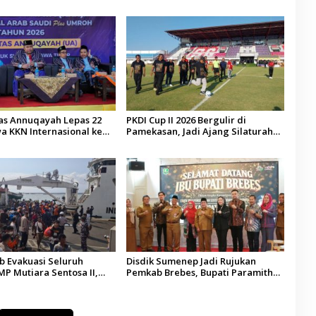
tas Annuqayah Lepas 22
PKDI Cup II 2026 Bergulir di
a KKN Internasional ke
Pamekasan, Jadi Ajang Silaturahmi
di
Kepala Desa se-Madura
 Evakuasi Seluruh
Disdik Sumenep Jadi Rujukan
P Mutiara Sentosa II,
Pemkab Brebes, Bupati Paramitha
 Diaudit
Terkesan Pendidikan Berbasis
Budaya