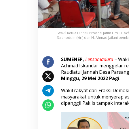
a
k
a
t
S
a
Wakil Ketua DPPRD Provinsi Jatim Drs. H. 
a
Salehoddin (kiri) dan H. Ahmad Jailani pemb
t
R
e
s
SUMENEP,
Lensamadura
– Waki
e
Achmad Iskandar menggelar res
s
Raudlatul Jannah Desa Parsan
d
i
Minggu, 29 Mei 2022 Pagi
.
D
e
Wakil rakyat dari Fraksi Demok
s
masyarakat untuk menyerap aspi
a
dipanggil Pak Is tampak interak
P
a
r
s
a
n