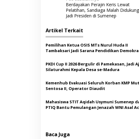
N
Berdayakan Perajin Keris Lewat
a
Pelatihan, Sandiaga Malah Didukung
v
Jadi Presiden di Sumenep
i
Artikel Terkait
g
a
Pemilihan Ketua OSIS MTs Nurul Huda II
s
Tambaksari Jadi Sarana Pendidikan Demokras
Siswa
i
PKDI Cup II 2026 Bergulir di Pamekasan, Jadi 
p
Silaturahmi Kepala Desa se-Madura
o
Kemenhub Evakuasi Seluruh Korban KMP Mut
s
Sentosa II, Operator Diaudit
Mahasiswa STIT Aqidah Usymuni Sumenep d
PTIQ Bantu Pemulangan Jenazah WNI Asal Ac
Malaysia
Baca Juga