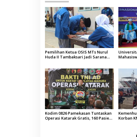
Pemilihan Ketua OSIS MTs Nurul
Universi
Huda II Tambaksari Jadi Sarana
Mahasisw
Pendidikan Demokrasi bagi Siswa
Arab Sau
Kodim 0826 Pamekasan Tuntaskan
Kemenhub
Operasi Katarak Gratis, 160 Pasien
Korban KM
Jalani Tindakan Medis
Operator