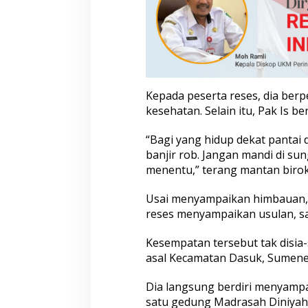
g
a
S
u
m
e
n
Kepada peserta reses, dia berp
e
kesehatan. Selain itu, Pak Is b
p
“Bagi yang hidup dekat pantai 
banjir rob. Jangan mandi di sun
menentu,” terang mantan birokr
Usai menyampaikan himbauan, 
reses menyampaikan usulan, s
Kesempatan tersebut tak disia
asal Kecamatan Dasuk, Sumene
Dia langsung berdiri menyampa
satu gedung Madrasah Diniyah