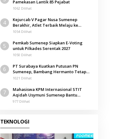
Pamekasan Lantik 85 Pejabat
1062 Dilihat
Kejurcab V Pagar Nusa Sumenep
4
Berakhir, Atlet Terbaik Melaju ke
Kejurwil Jatim
1054 Dilihat
Pemkab Sumenep Siapkan E-Voting
5
untuk Pilkades Serentak 2027
1050 Dilihat
PT Surabaya Kuatkan Putusan PN
6
Sumenep, Bambang Hermanto Tetap
Dinyatakan Pemilik Sah Tanah di
1021 Dilihat
Pamolokan
Mahasiswa KPM Internasional STIT
7
Aqidah Usymuni Sumenep Bantu
Pengurusan Jenazah WNI di Malaysia
977 Dilihat
TEKNOLOGI