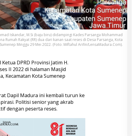
Achmad Iskandar, M.Si (baju biru) didampingi Kades Parsanga Mohammad
ina Rumah Rakyat (RR) dua dari kanan saat reses di Desa Parsanga, Kota
Sumenep Minggu 29 Mei 2022. (Foto: Miftahul Arifin/LensaMadura.Com).
l Ketua DPRD Provinsi Jatim H.
es II 2022 di halaman Masjid
ga, Kecamatan Kota Sumenep
rat Dapil Madura ini kembali turun ke
rasi. Politisi senior yang akrab
tif dengan peserta reses.