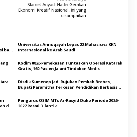
Slamet Ariyadi Hadiri Gerakan
Ekonomi Kreatif Nasional, ini yang
disampaikan
Universitas Annuqayah Lepas 22 Mahasiswa KKN
i bagi
Internasional ke Arab Saudi
Ajang
Kodim 0826 Pamekasan Tuntaskan Operasi Katarak
Gratis, 160 Pasien Jalani Tindakan Medis
iara
Disdik Sumenep Jadi Rujukan Pemkab Brebes,
Bupati Paramitha Terkesan Pendidikan Berbasis
Budaya
an
Pengurus OSIM MTs Ar-Rasyid Duko Periode 2026-
eh di
2027 Resmi Dilantik