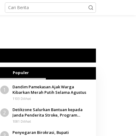
Populer
Dandim Pamekasan Ajak Warga
1
Kibarkan Merah Putih Selama Agustus
1103 Dilihat
Detikzone Salurkan Bantuan kepada
2
Janda Penderita Stroke, Program
Berbagi Masuki Hari ke-61
1081 Dilihat
Penyegaran Birokrasi, Bupati
3