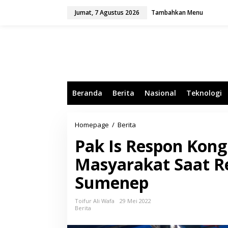
L
Jumat, 7 Agustus 2026
Tambahkan Menu
e
w
a
t
i
k
e
k
o
Beranda
Berita
Nasional
Teknologi
n
t
e
n
Homepage
/
Berita
P
a
Pak Is Respon Kong
k
I
Masyarakat Saat Re
s
R
Sumenep
e
s
p
Toifur Ali Wafa
29 Mei 2022
o
Berita
n
K