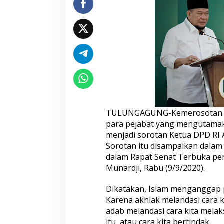
L
a
N
y
a
l
l
a
S
o
r
o
TULUNGAGUNG-Kemerosotan mo
t
para pejabat yang mengutama
i
D
menjadi sorotan Ketua DPD RI 
a
Sorotan itu disampaikan dalam 
r
dalam Rapat Senat Terbuka pe
u
Munardji, Rabu (9/9/2020).
r
a
t
Dikatakan, Islam menganggap p
A
Karena akhlak melandasi cara k
k
adab melandasi cara kita melak
h
itu, atau cara kita bertindak.
l