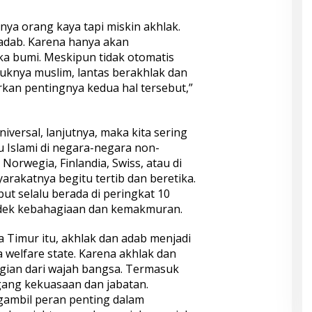
tinya orang kaya tapi miskin akhlak.
 adab. Karena hanya akan
a bumi. Meskipun tidak otomatis
knya muslim, lantas berakhlak dan
rkan pentingnya kedua hal tersebut,”
niversal, lanjutnya, maka kita sering
u Islami di negara-negara non-
i Norwegia, Finlandia, Swiss, atau di
arakatnya begitu tertib dan beretika.
t selalu berada di peringkat 10
ndek kebahagiaan dan kemakmuran.
wa Timur itu, akhlak dan adab menjadi
a welfare state. Karena akhlak dan
gian dari wajah bangsa. Termasuk
gang kekuasaan dan jabatan.
gambil peran penting dalam