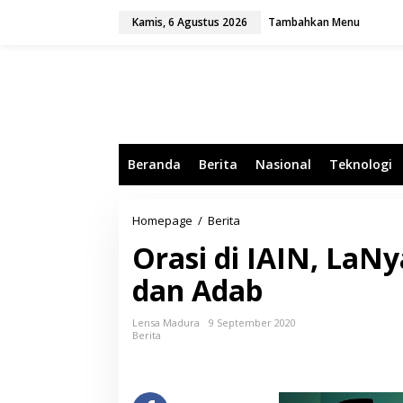
L
Kamis, 6 Agustus 2026
Tambahkan Menu
e
w
a
t
i
k
e
k
o
Beranda
Berita
Nasional
Teknologi
n
t
e
n
Homepage
/
Berita
O
r
Orasi di IAIN, LaNy
a
s
dan Adab
i
d
i
Lensa Madura
9 September 2020
I
Berita
A
I
N
,