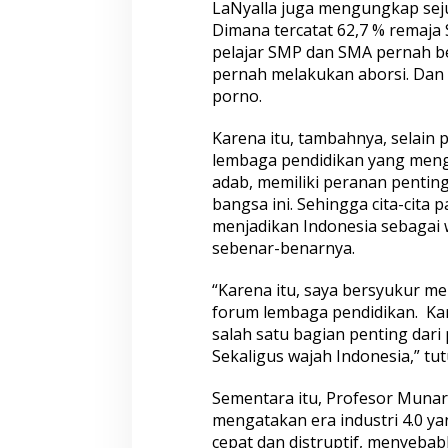
LaNyalla juga mengungkap seju
Dimana tercatat 62,7 % remaja
pelajar SMP dan SMA pernah b
pernah melakukan aborsi. Dan
porno.
Karena itu, tambahnya, selain 
lembaga pendidikan yang meng
adab, memiliki peranan penti
bangsa ini. Sehingga cita-cita p
menjadikan Indonesia sebagai 
sebenar-benarnya.
“Karena itu, saya bersyukur m
forum lembaga pendidikan. Kar
salah satu bagian penting dari
Sekaligus wajah Indonesia,” tu
Sementara itu, Profesor Munard
mengatakan era industri 4.0 y
cepat dan distruptif, menyeba