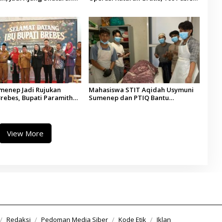
esa se-Madura
Jalani Tindakan Medis
umenep Jadi Rujukan
Mahasiswa STIT Aqidah Usymuni
rebes, Bupati Paramitha
Sumenep dan PTIQ Bantu
 Pendidikan Berbasis
Pemulangan Jenazah WNI Asal
Aceh di Malaysia
View More
Redaksi
Pedoman Media Siber
Kode Etik
Iklan