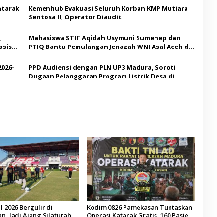
atarak
Kemenhub Evakuasi Seluruh Korban KMP Mutiara
Sentosa II, Operator Diaudit
,
Mahasiswa STIT Aqidah Usymuni Sumenep dan
asis
PTIQ Bantu Pemulangan Jenazah WNI Asal Aceh di
Malaysia
2026-
PPD Audiensi dengan PLN UP3 Madura, Soroti
Dugaan Pelanggaran Program Listrik Desa di
Sumenep
I 2026 Bergulir di
Kodim 0826 Pamekasan Tuntaskan
, Jadi Ajang Silaturahmi
Operasi Katarak Gratis, 160 Pasien