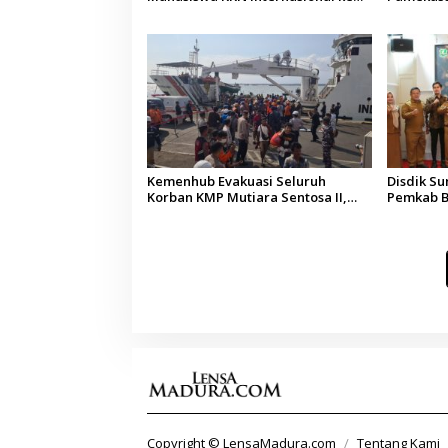
Arab Saudi
Kepala D
Kemenhub Evakuasi Seluruh
Disdik S
Korban KMP Mutiara Sentosa II,
Pemkab B
Operator Diaudit
Terkesan
Budaya
Copyright © LensaMadura.com
Tentang Kami