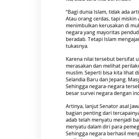
a
k
“Bagi dunia Islam, tidak ada ar
d
Atau orang cerdas, tapi miskin
a
menimbulkan kerusakan di muk
n
negara yang mayoritas pendudu
A
d
beradab. Tetapi Islam mengaja
a
tukasnya.
b
Karena nilai tersebut bersifat u
merasakan dan melihat perilak
muslim. Seperti bisa kita lihat d
Selandia Baru dan Jepang. Masy
Sehingga negara-negara tersebu
besar survei negara dengan i
Artinya, lanjut Senator asal Ja
bagian penting dari tercapainy
adab telah menyatu menjadi ba
menyatu dalam diri para peme
Sehingga negara berhasil men