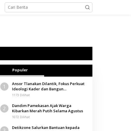
Populer
Ansor Tlanakan Dilantik, Fokus Perkuat
1
Ideologi Kader dan Bangun
Kemandirian Ekonomi
1173 Dilihat
Dandim Pamekasan Ajak Warga
2
Kibarkan Merah Putih Selama Agustus
1072 Dilihat
Detikzone Salurkan Bantuan kepada
3