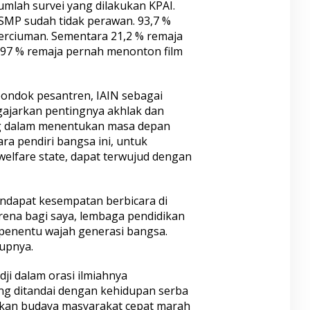
mlah survei yang dilakukan KPAI.
 SMP sudah tidak perawan. 93,7 %
erciuman. Sementara 21,2 % remaja
 97 % remaja pernah menonton film
pondok pesantren, IAIN sebagai
ajarkan pentingnya akhlak dan
ng dalam menentukan masa depan
ara pendiri bangsa ini, untuk
welfare state, dapat terwujud dengan
endapat kesempatan berbicara di
ena bagi saya, lembaga pendidikan
 penentu wajah generasi bangsa.
tupnya.
ji dalam orasi ilmiahnya
ang ditandai dengan kehidupan serba
bkan budaya masyarakat cepat marah