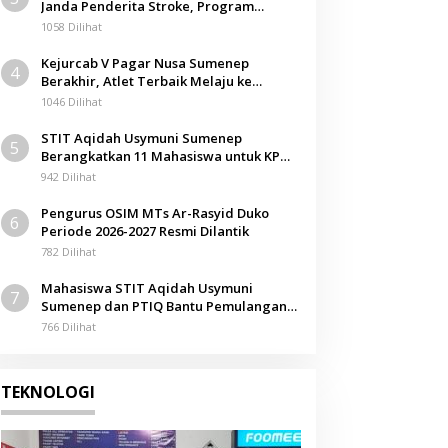
Janda Penderita Stroke, Program
Berbagi Masuki Hari ke-61
1058 Dilihat
Kejurcab V Pagar Nusa Sumenep
4
Berakhir, Atlet Terbaik Melaju ke
Kejurwil Jatim
1046 Dilihat
STIT Aqidah Usymuni Sumenep
5
Berangkatkan 11 Mahasiswa untuk KPM
Internasional di Malaysia
942 Dilihat
Pengurus OSIM MTs Ar-Rasyid Duko
6
Periode 2026-2027 Resmi Dilantik
782 Dilihat
Mahasiswa STIT Aqidah Usymuni
7
Sumenep dan PTIQ Bantu Pemulangan
Jenazah WNI Asal Aceh di Malaysia
766 Dilihat
TEKNOLOGI