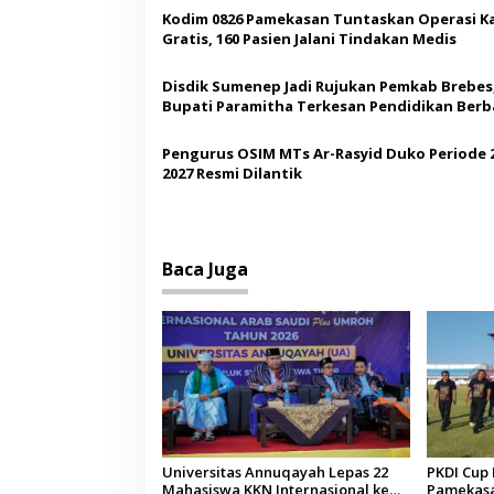
i
Kodim 0826 Pamekasan Tuntaskan Operasi K
p
Gratis, 160 Pasien Jalani Tindakan Medis
o
Disdik Sumenep Jadi Rujukan Pemkab Brebes
s
Bupati Paramitha Terkesan Pendidikan Berb
Budaya
Pengurus OSIM MTs Ar-Rasyid Duko Periode 
2027 Resmi Dilantik
Baca Juga
Universitas Annuqayah Lepas 22
PKDI Cup I
Mahasiswa KKN Internasional ke
Pamekasan