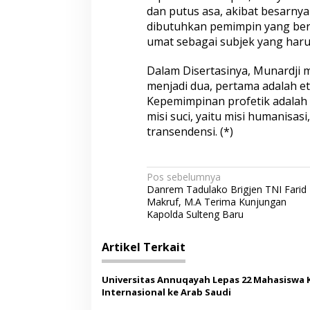
dan putus asa, akibat besarny
dibutuhkan pemimpin yang berj
umat sebagai subjek yang harus
Dalam Disertasinya, Munardji
menjadi dua, pertama adalah e
Kepemimpinan profetik adala
misi suci, yaitu misi humanisasi,
transendensi. (*)
N
Pos sebelumnya
Danrem Tadulako Brigjen TNI Farid
a
Makruf, M.A Terima Kunjungan
v
Kapolda Sulteng Baru
i
Artikel Terkait
g
a
Universitas Annuqayah Lepas 22 Mahasiswa 
s
Internasional ke Arab Saudi