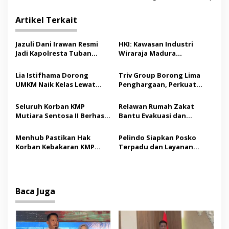
i
Artikel Terkait
g
a
Jazuli Dani Irawan Resmi
HKI: Kawasan Industri
s
Jadi Kapolresta Tuban
Wiraraja Madura
Pertama, Fokus Jaga
Berpotensi Jadi Motor
i
Harkamtibmas
Pertumbuhan Ekonomi
Lia Istifhama Dorong
Triv Group Borong Lima
p
Baru
UMKM Naik Kelas Lewat
Penghargaan, Perkuat
Digital Marketing dan AI,
Posisi sebagai Platform
o
Soroti Pemberdayaan
Aset Digital Terpercaya
Seluruh Korban KMP
Relawan Rumah Zakat
s
Difabel
Mutiara Sentosa II Berhasil
Bantu Evakuasi dan
Dievakuasi, Kemenhub
Pendampingan Korban
Audit Operator Kapal
Kebakaran KMP Mutiara
Menhub Pastikan Hak
Pelindo Siapkan Posko
Sentosa II
Korban Kebakaran KMP
Terpadu dan Layanan
Mutiara Sentosa II
Gratis bagi Korban
Dipenuhi, Evakuasi Terus
Kebakaran KMP Mutiara
Berlanjut
Sentosa II
Baca Juga