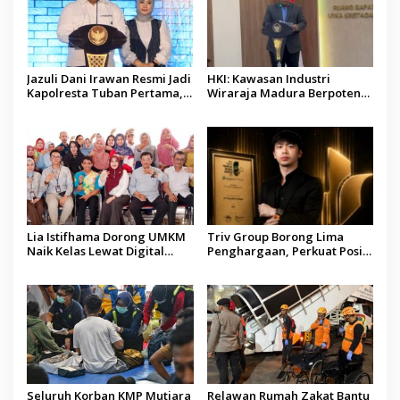
Jazuli Dani Irawan Resmi Jadi
HKI: Kawasan Industri
Kapolresta Tuban Pertama,
Wiraraja Madura Berpotensi
Fokus Jaga Harkamtibmas
Jadi Motor Pertumbuhan
Ekonomi Baru
Lia Istifhama Dorong UMKM
Triv Group Borong Lima
Naik Kelas Lewat Digital
Penghargaan, Perkuat Posisi
Marketing dan AI, Soroti
sebagai Platform Aset
Pemberdayaan Difabel
Digital Terpercaya
Seluruh Korban KMP Mutiara
Relawan Rumah Zakat Bantu