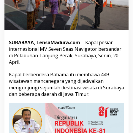
o
r
B
a
w
a
4
4
SURABAYA, LensaMadura.com
– Kapal pesiar
9
internasional MV Seven Seas Navigator bersandar
W
di Pelabuhan Tanjung Perak, Surabaya, Senin, 20
i
s
April.
a
t
Kapal berbendera Bahama itu membawa 449
a
wisatawan mancanegara yang dijadwalkan
w
mengunjungi sejumlah destinasi wisata di Surabaya
a
n
dan beberapa daerah di Jawa Timur.
S
a
n
d
a
r
d