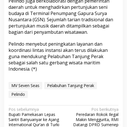
Pelindo juga berkolaborasi dengan pemerintah
daerah untuk menghadirkan pertunjukan seni
budaya di Terminal Penumpang Gapura Surya
Nusantara (GSN). Sejumlah tarian tradisional dan
pertunjukan musik daerah ditampilkan sebagai
bagian dari penyambutan wisatawan.
Pelindo menyebut peningkatan layanan dan
koordinasi lintas instansi akan terus dilakukan
guna mendukung Pelabuhan Tanjung Perak
sebagai salah satu gerbang wisata maritim
Indonesia. (*)
MV Seven Seas
Pelabuhan Tanjung Perak
Pelindo
N
Pos sebelumnya
Pos berikutnya
Bupati Pamekasan Lepas
Peredaran Rokok Ilegal
a
Santri Banyuanyar ke Ajang
Makin Menggurita, RMI
v
International Qur’an di Turki
Datangi DPRD Sumenep