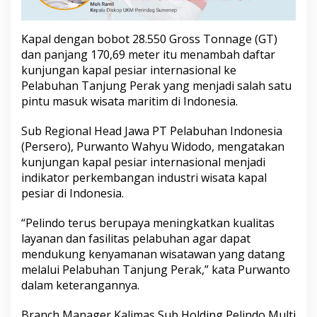
i
T
a
Kapal dengan bobot 28.550 Gross Tonnage (GT)
n
dan panjang 170,69 meter itu menambah daftar
j
kunjungan kapal pesiar internasional ke
u
n
Pelabuhan Tanjung Perak yang menjadi salah satu
g
pintu masuk wisata maritim di Indonesia.
P
e
Sub Regional Head Jawa PT Pelabuhan Indonesia
r
(Persero), Purwanto Wahyu Widodo, mengatakan
a
k
kunjungan kapal pesiar internasional menjadi
indikator perkembangan industri wisata kapal
pesiar di Indonesia.
“Pelindo terus berupaya meningkatkan kualitas
layanan dan fasilitas pelabuhan agar dapat
mendukung kenyamanan wisatawan yang datang
melalui Pelabuhan Tanjung Perak,” kata Purwanto
dalam keterangannya.
Branch Manager Kalimas Sub Holding Pelindo Multi