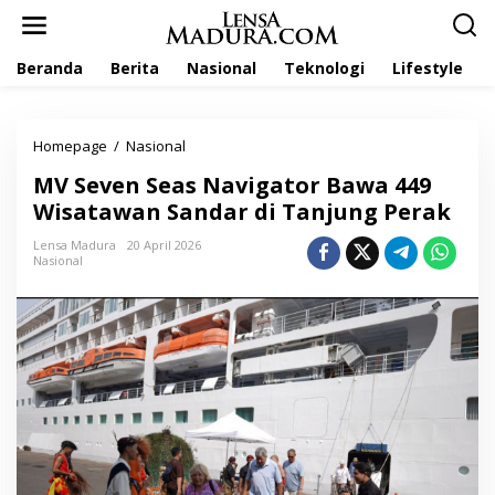
L
e
w
Beranda
Berita
Nasional
Teknologi
Lifestyle
a
t
i
k
Homepage
/
Nasional
M
e
V
k
MV Seven Seas Navigator Bawa 449
S
o
e
Wisatawan Sandar di Tanjung Perak
n
v
t
e
Lensa Madura
20 April 2026
e
Nasional
n
n
S
e
a
s
N
a
v
i
g
a
t