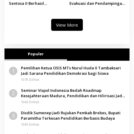
Sentosa II Berhasil
Evakuasi dan Pendampingan
Dievakuasi, Kemenhub Audit
Korban Kebakaran KMP
Operator Kapal
Mutiara Sentosa II
View More
Populer
Pemilihan Ketua OSIS MTs Nurul Huda II Tambaksari
1
Jadi Sarana Pendidikan Demokrasi bagi Siswa
1078 Dilihat
Seminar Vispol Indonesia Bedah Roadmap
2
Kesejahteraan Madura, Pendidikan dan Hilirisasi Jadi
Kunci
1066 Dilihat
Disdik Sumenep Jadi Rujukan Pemkab Brebes, Bupati
3
Paramitha Terkesan Pendidikan Berbasis Budaya
1045 Dilihat