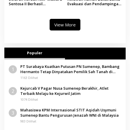
Sentosa II Berhasil
Evakuasi dan Pendampingan
Dievakuasi, Kemenhub Audit
Korban Kebakaran KMP
Operator Kapal
Mutiara Sentosa II
View More
Populer
PT Surabaya Kuatkan Putusan PN Sumenep, Bambang
1
Hermanto Tetap Dinyatakan Pemilik Sah Tanah di
Pamolokan
1163 Dilihat
Kejurcab V Pagar Nusa Sumenep Berakhir, Atlet
2
Terbaik Melaju ke Kejurwil Jatim
1074 Dilihat
Mahasiswa KPM Internasional STIT Aqidah Usymuni
3
Sumenep Bantu Pengurusan Jenazah WNI di Malaysia
983 Dilihat