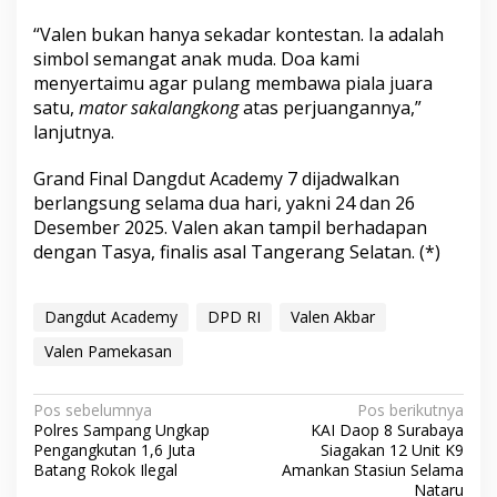
“Valen bukan hanya sekadar kontestan. Ia adalah
simbol semangat anak muda. Doa kami
menyertaimu agar pulang membawa piala juara
satu,
mator sakalangkong
atas perjuangannya,”
lanjutnya.
Grand Final Dangdut Academy 7 dijadwalkan
berlangsung selama dua hari, yakni 24 dan 26
Desember 2025. Valen akan tampil berhadapan
dengan Tasya, finalis asal Tangerang Selatan. (*)
Dangdut Academy
DPD RI
Valen Akbar
Valen Pamekasan
N
Pos sebelumnya
Pos berikutnya
Polres Sampang Ungkap
KAI Daop 8 Surabaya
a
Pengangkutan 1,6 Juta
Siagakan 12 Unit K9
v
Batang Rokok Ilegal
Amankan Stasiun Selama
Nataru