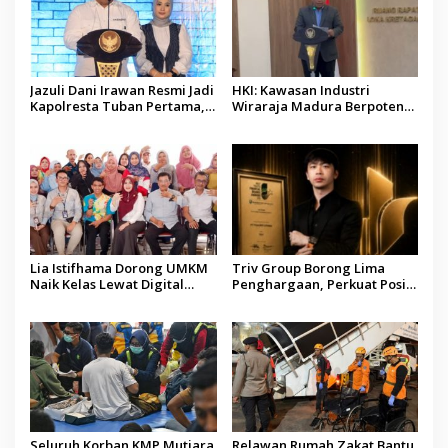
Jazuli Dani Irawan Resmi Jadi
HKI: Kawasan Industri
Kapolresta Tuban Pertama,
Wiraraja Madura Berpotensi
Fokus Jaga Harkamtibmas
Jadi Motor Pertumbuhan
Ekonomi Baru
Lia Istifhama Dorong UMKM
Triv Group Borong Lima
Naik Kelas Lewat Digital
Penghargaan, Perkuat Posisi
Marketing dan AI, Soroti
sebagai Platform Aset
Pemberdayaan Difabel
Digital Terpercaya
Seluruh Korban KMP Mutiara
Relawan Rumah Zakat Bantu