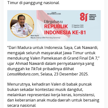
Timur di panggung nasional.
a
n
M
e
n
d
a
p
a
t
D
“Dari Madura untuk Indonesia. Saya, Cak Nawardi,
u
mengajak seluruh masyarakat Jawa Timur untuk
k
mendukung Valen Pamekasan di Grand Final DA 7,”
u
ujar Ahmad Nawardi dalam pernyataannya yang
n
g
diunggah ke
TikTok
pribadinya dilihat
a
LensaMadura.com
, Selasa, 23 Desember 2025.
n
D
Menurutnya, kehadiran Valen di babak puncak
P
bukan sekadar kontestasi musik dangdut,
D
R
melainkan representasi kerja keras, konsistensi,
I
dan keberanian anak muda daerah untuk bersaing
secara nasional.