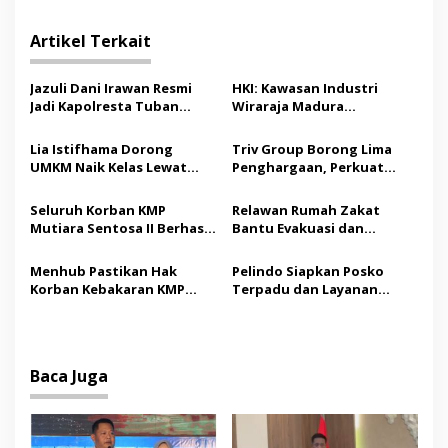
i
g
Artikel Terkait
a
s
Jazuli Dani Irawan Resmi
HKI: Kawasan Industri
Jadi Kapolresta Tuban
Wiraraja Madura
i
Pertama, Fokus Jaga
Berpotensi Jadi Motor
p
Harkamtibmas
Pertumbuhan Ekonomi
Lia Istifhama Dorong
Triv Group Borong Lima
Baru
UMKM Naik Kelas Lewat
Penghargaan, Perkuat
o
Digital Marketing dan AI,
Posisi sebagai Platform
s
Soroti Pemberdayaan
Aset Digital Terpercaya
Seluruh Korban KMP
Relawan Rumah Zakat
Difabel
Mutiara Sentosa II Berhasil
Bantu Evakuasi dan
Dievakuasi, Kemenhub
Pendampingan Korban
Audit Operator Kapal
Kebakaran KMP Mutiara
Menhub Pastikan Hak
Pelindo Siapkan Posko
Sentosa II
Korban Kebakaran KMP
Terpadu dan Layanan
Mutiara Sentosa II
Gratis bagi Korban
Dipenuhi, Evakuasi Terus
Kebakaran KMP Mutiara
Berlanjut
Sentosa II
Baca Juga