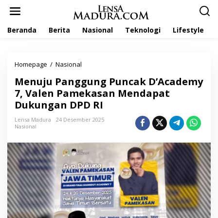
L
e
w
Beranda
Berita
Nasional
Teknologi
Lifestyle
a
t
i
k
Homepage
/
Nasional
M
e
e
k
Menuju Panggung Puncak D’Academy
n
o
u
7, Valen Pamekasan Mendapat
n
j
t
Dukungan DPD RI
u
e
P
n
Lensa Madura
24 Desember 2025
a
Nasional
n
g
g
u
n
g
P
u
n
c