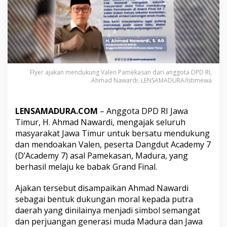
a
k
D
'
A
c
a
d
Flyer ajakan mendukung Valen Pamekasan dari anggota DPD RI,
e
Ahmad Nawardi. LENSAMADURA/Istimewa
m
y
7
LENSAMADURA.COM
– Anggota DPD RI Jawa
,
Timur, H. Ahmad Nawardi, mengajak seluruh
V
a
masyarakat Jawa Timur untuk bersatu mendukung
l
dan mendoakan Valen, peserta Dangdut Academy 7
e
(D’Academy 7) asal Pamekasan, Madura, yang
n
berhasil melaju ke babak Grand Final.
P
a
m
Ajakan tersebut disampaikan Ahmad Nawardi
e
sebagai bentuk dukungan moral kepada putra
k
daerah yang dinilainya menjadi simbol semangat
a
dan perjuangan generasi muda Madura dan Jawa
s