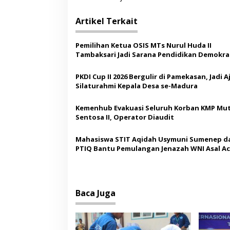
v
i
Artikel Terkait
g
a
Pemilihan Ketua OSIS MTs Nurul Huda II
s
Tambaksari Jadi Sarana Pendidikan Demokras
Siswa
i
PKDI Cup II 2026 Bergulir di Pamekasan, Jadi 
p
Silaturahmi Kepala Desa se-Madura
o
Kemenhub Evakuasi Seluruh Korban KMP Mut
s
Sentosa II, Operator Diaudit
Mahasiswa STIT Aqidah Usymuni Sumenep d
PTIQ Bantu Pemulangan Jenazah WNI Asal Ac
Malaysia
Baca Juga