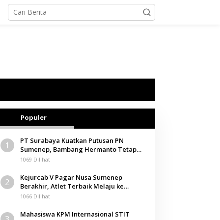
Populer
PT Surabaya Kuatkan Putusan PN
1
Sumenep, Bambang Hermanto Tetap
Dinyatakan Pemilik Sah Tanah di
1069 Dilihat
Pamolokan
Kejurcab V Pagar Nusa Sumenep
2
Berakhir, Atlet Terbaik Melaju ke
Kejurwil Jatim
1066 Dilihat
Mahasiswa KPM Internasional STIT
3