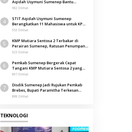
Aqidah Usymuni Sumenep Bantu
Pengurusan Jenazah WNI di Malaysia
982 Dilihat
STIT Aqidah Usymuni Sumenep
4
Berangkatkan 11 Mahasiswa untuk KPM
Internasional di Malaysia
953 Dilihat
KMP Mutiara Sentosa 2 Terbakar di
5
Perairan Sumenep, Ratusan Penumpang
Dievakuasi
923 Dilihat
Pemkab Sumenep Bergerak Cepat
6
Tangani KMP Mutiara Sentosa 2 yang
Terbakar
897 Dilihat
Disdik Sumenep Jadi Rujukan Pemkab
7
Brebes, Bupati Paramitha Terkesan
Pendidikan Berbasis Budaya
888 Dilihat
TEKNOLOGI