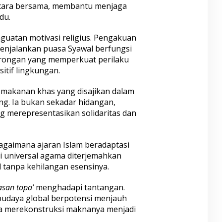
ecara bersama, membantu menjaga
du.
enguatan motivasi religius. Pengakuan
enjalankan puasa Syawal berfungsi
orongan yang memperkuat perilaku
itif lingkungan.
, makanan khas yang disajikan dalam
ting. Ia bukan sekadar hidangan,
 merepresentasikan solidaritas dan
bagaimana ajaran Islam beradaptasi
lai universal agama diterjemahkan
 tanpa kehilangan esensinya.
lasan topa’
menghadapi tantangan.
budaya global berpotensi menjauh
paya merekonstruksi maknanya menjadi