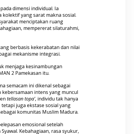
pada dimensi individual. Ia
olektif yang sarat makna sosial.
syarakat menciptakan ruang
ahagiaan, mempererat silaturahmi,
ang berbasis kekerabatan dan nilai
sebagai mekanisme integrasi.
ntuk menjaga kesinambungan
 MAN 2 Pamekasan itu.
na semacam ini dikenal sebagai
n kebersamaan intens yang muncul
men
tellasan topa’
, individu tak hanya
etapi juga ekstase sosial yang
 sebagai komunitas Muslim Madura.
 pelepasan emosional setelah
Syawal. Kebahagiaan, rasa syukur,