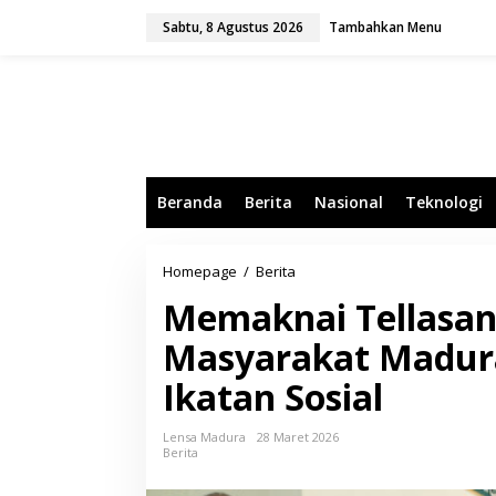
L
Sabtu, 8 Agustus 2026
Tambahkan Menu
e
w
a
t
i
k
e
k
o
Beranda
Berita
Nasional
Teknologi
n
t
e
n
Homepage
/
Berita
M
e
Memaknai Tellasan
m
a
Masyarakat Madur
k
n
Ikatan Sosial
a
i
T
Lensa Madura
28 Maret 2026
e
Berita
l
l