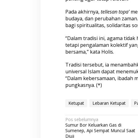
Pada akhirnya,
tellesan topa’
men
budaya, dan perubahan zaman. I
bagi spiritualitas, solidaritas s
“Dalam tradisi ini, agama tida
tetapi pengalaman kolektif y
bersama,” kata Holis.
Tradisi tersebut, ia menambahk
universal Islam dapat menemuka
“Dalam kebersamaan, ibadah m
pungkasnya. (*)
Ketupat
Lebaran Ketupat
P
N
Pos sebelumnya
Sumur Bor Keluarkan Gas di
a
Sumenep, Api Sempat Muncul Saat
Diuji