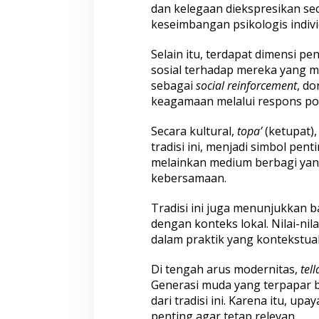
dan kelegaan diekspresikan s
keseimbangan psikologis indivi
Selain itu, terdapat dimensi p
sosial terhadap mereka yang m
sebagai
social reinforcement
, d
keagamaan melalui respons pos
Secara kultural,
topa’
(ketupat)
tradisi ini, menjadi simbol pen
melainkan medium berbagi yang
kebersamaan.
Tradisi ini juga menunjukkan 
dengan konteks lokal. Nilai-ni
dalam praktik yang kontekstual
Di tengah arus modernitas,
tel
Generasi muda yang terpapar 
dari tradisi ini. Karena itu, u
penting agar tetap relevan.