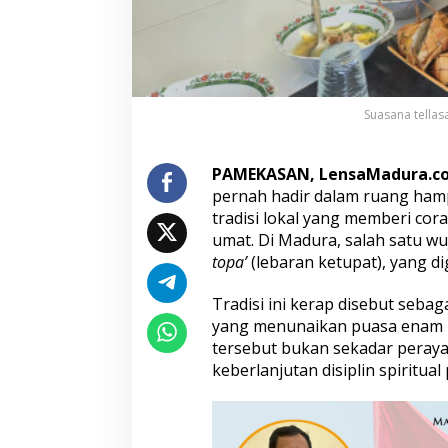
y
a
r
a
k
a
Suasana tella
t
M
a
PAMEKASAN, LensaMadura.c
d
pernah hadir dalam ruang hamp
u
r
tradisi lokal yang memberi cor
a
umat. Di Madura, salah satu wu
y
topa’
(lebaran ketupat), yang di
a
n
Tradisi ini kerap disebut seba
g
M
yang menunaikan puasa enam h
e
tersebut bukan sekadar peray
n
keberlanjutan disiplin spiritua
g
u
a
t
k