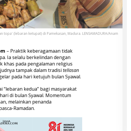
san topa' (lebaran ketupat) di Pamekasan, Madura. LENSAMADURA/Anam
om
– Praktik keberagamaan tidak
a. Ia selalu berkelindan dengan
ak khas pada pengalaman religius
judnya tampak dalam tradisi
tellasan
gelar pada hari ketujuh bulan Syawal.
gai “lebaran kedua” bagi masyarakat
ari di bulan Syawal. Momentum
aan, melainkan penanda
l pasca-Ramadan.