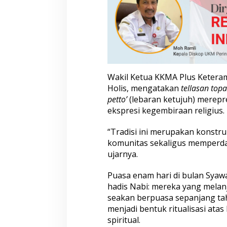
a
n
I
k
a
t
a
n
Wakil Ketua KKMA Plus Ketera
S
Holis, mengatakan
tellasan topa
o
petto’
(lebaran ketujuh) merepre
s
i
ekspresi kegembiraan religius.
a
l
“Tradisi ini merupakan konstr
komunitas sekaligus memperd
ujarnya.
Puasa enam hari di bulan Syawal
hadis Nabi: mereka yang mela
seakan berpuasa sepanjang tah
menjadi bentuk ritualisasi atas
spiritual.