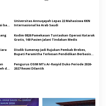
Universitas Annuqayah Lepas 22 Mahasiswa KKN
i bagi
Internasional ke Arab Saudi
Ajang
Kodim 0826 Pamekasan Tuntaskan Operasi Katarak
Gratis, 160 Pasien Jalani Tindakan Medis
iara
Disdik Sumenep Jadi Rujukan Pemkab Brebes,
Bupati Paramitha Terkesan Pendidikan Berbasis
Budaya
an
Pengurus OSIM MTs Ar-Rasyid Duko Periode 2026-
eh di
2027 Resmi Dilantik