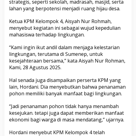
strategis, seperti sekolah, madrasah, masjid, serta
n
lahan yang berpotensi menjadi ruang hijau desa.
a
m
B
Ketua KPM Kelompok 4, Aisyah Nur Rohmah,
i
menyebut kegiatan ini sebagai wujud kepedulian
b
mahasiswa terhadap lingkungan.
i
t
“Kami ingin ikut andil dalam menjaga kelestarian
P
o
lingkungan, terutama di Sumenep, untuk
h
kesejahteraan bersama,” kata Aisyah Nur Rohman,
o
Kami, 28 Agustus 2025.
n
S
Hal senada juga disampaikan perserta KPM yang
u
k
lain, Hordani. Dia menyebutkan bahwa penanaman
u
pohon memiliki banyak manfaat bagi lingkungan.
n
d
“Jadi penanaman pohon tidak hanya menambah
a
kesejukan. tetapi juga dapat memberikan manfaat
n
R
ekonomi bagi warga di masa mendatang,” ujarnya.
a
m
Hordani menyebut KPM Kelompok 4 telah
b