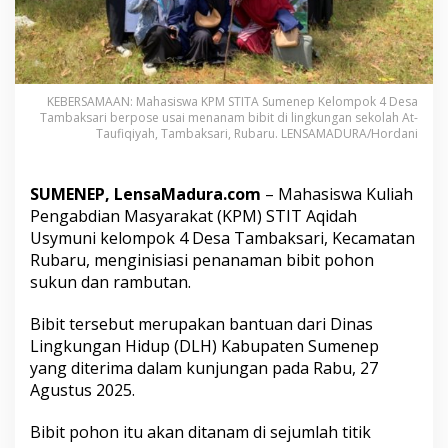
u
m
e
n
e
p
KEBERSAMAAN: Mahasiswa KPM STITA Sumenep Kelompok 4 Desa
K
Tambaksari berpose usai menanam bibit di lingkungan sekolah At-
Taufiqiyah, Tambaksari, Rubaru. LENSAMADURA/Hordani
e
l
o
m
SUMENEP, LensaMadura.com
– Mahasiswa Kuliah
p
Pengabdian Masyarakat (KPM) STIT Aqidah
o
Usymuni kelompok 4 Desa Tambaksari, Kecamatan
k
Rubaru, menginisiasi penanaman bibit pohon
4
I
sukun dan rambutan.
n
i
Bibit tersebut merupakan bantuan dari Dinas
s
Lingkungan Hidup (DLH) Kabupaten Sumenep
i
yang diterima dalam kunjungan pada Rabu, 27
a
s
Agustus 2025.
i
T
Bibit pohon itu akan ditanam di sejumlah titik
a