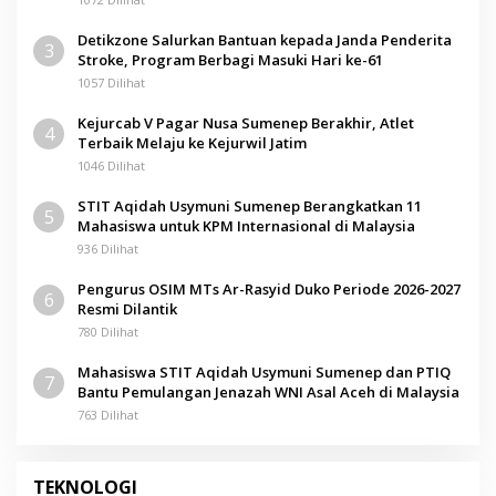
Detikzone Salurkan Bantuan kepada Janda Penderita
3
Stroke, Program Berbagi Masuki Hari ke-61
1057 Dilihat
Kejurcab V Pagar Nusa Sumenep Berakhir, Atlet
4
Terbaik Melaju ke Kejurwil Jatim
1046 Dilihat
STIT Aqidah Usymuni Sumenep Berangkatkan 11
5
Mahasiswa untuk KPM Internasional di Malaysia
936 Dilihat
Pengurus OSIM MTs Ar-Rasyid Duko Periode 2026-2027
6
Resmi Dilantik
780 Dilihat
Mahasiswa STIT Aqidah Usymuni Sumenep dan PTIQ
7
Bantu Pemulangan Jenazah WNI Asal Aceh di Malaysia
763 Dilihat
TEKNOLOGI