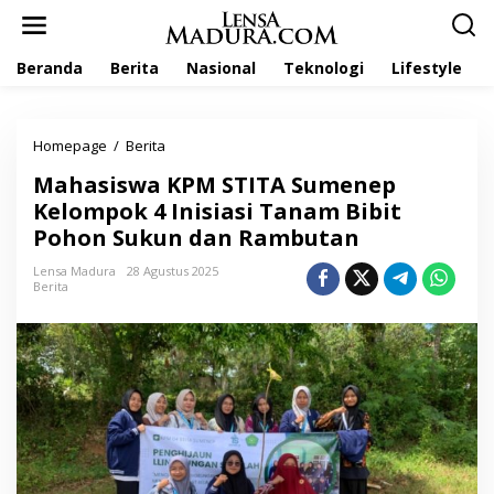
L
e
w
Beranda
Berita
Nasional
Teknologi
Lifestyle
a
t
i
k
Homepage
/
Berita
M
e
a
k
Mahasiswa KPM STITA Sumenep
h
o
a
Kelompok 4 Inisiasi Tanam Bibit
n
s
t
Pohon Sukun dan Rambutan
i
e
s
n
Lensa Madura
28 Agustus 2025
w
Berita
a
K
P
M
S
T
I
T
A
S