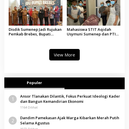
Disdik Sumenep Jadi Rujukan
Mahasiswa STIT Aqidah
Pemkab Brebes, Bupati
Usymuni Sumenep dan PTIQ
Paramitha Terkesan
Bantu Pemulangan Jenazah
Pendidikan Berbasis Budaya
WNI Asal Aceh di Malaysia
View More
Populer
Ansor Tlanakan Dilantik, Fokus Perkuat Ideologi Kader
1
dan Bangun Kemandirian Ekonomi
1164 Dilihat
Dandim Pamekasan Ajak Warga Kibarkan Merah Putih
2
Selama Agustus
1072 Dilihat