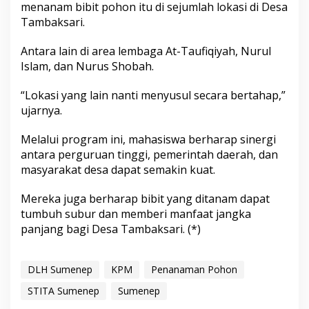
menanam bibit pohon itu di sejumlah lokasi di Desa
u
Tambaksari.
t
a
n
Antara lain di area lembaga At-Taufiqiyah, Nurul
Islam, dan Nurus Shobah.
“Lokasi yang lain nanti menyusul secara bertahap,”
ujarnya.
Melalui program ini, mahasiswa berharap sinergi
antara perguruan tinggi, pemerintah daerah, dan
masyarakat desa dapat semakin kuat.
Mereka juga berharap bibit yang ditanam dapat
tumbuh subur dan memberi manfaat jangka
panjang bagi Desa Tambaksari. (*)
DLH Sumenep
KPM
Penanaman Pohon
STITA Sumenep
Sumenep