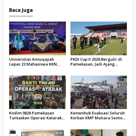
Baca Juga
Universitas Annuqayah
PKDI Cup II 2026 Bergulir di
Lepas 22 Mahasiswa KKN
Pamekasan, Jadi Ajang
Internasional ke Arab Saudi
Silaturahmi Kepala Desa se-
Madura
Kodim 0826 Pamekasan
Kemenhub Evakuasi Seluruh
Tuntaskan Operasi Katarak
Korban KMP Mutiara Sentosa
Gratis, 160 Pasien Jalani
II, Operator Diaudit
Tindakan Medis