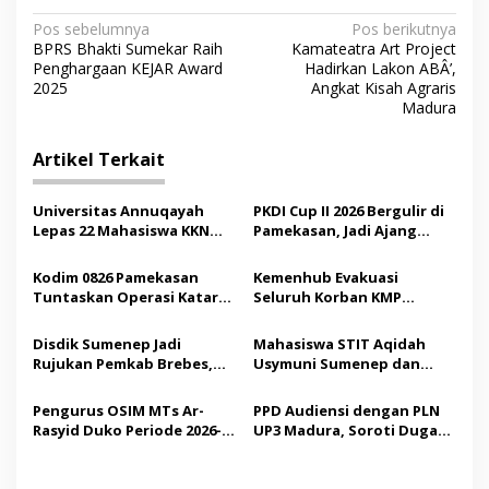
N
Pos sebelumnya
Pos berikutnya
BPRS Bhakti Sumekar Raih
Kamateatra Art Project
a
Penghargaan KEJAR Award
Hadirkan Lakon ABÂ’,
v
2025
Angkat Kisah Agraris
Madura
i
g
Artikel Terkait
a
s
Universitas Annuqayah
PKDI Cup II 2026 Bergulir di
Lepas 22 Mahasiswa KKN
Pamekasan, Jadi Ajang
i
Internasional ke Arab
Silaturahmi Kepala Desa se-
p
Saudi
Madura
Kodim 0826 Pamekasan
Kemenhub Evakuasi
Tuntaskan Operasi Katarak
Seluruh Korban KMP
o
Gratis, 160 Pasien Jalani
Mutiara Sentosa II,
s
Tindakan Medis
Operator Diaudit
Disdik Sumenep Jadi
Mahasiswa STIT Aqidah
Rujukan Pemkab Brebes,
Usymuni Sumenep dan
Bupati Paramitha Terkesan
PTIQ Bantu Pemulangan
Pendidikan Berbasis
Jenazah WNI Asal Aceh di
Pengurus OSIM MTs Ar-
PPD Audiensi dengan PLN
Budaya
Malaysia
Rasyid Duko Periode 2026-
UP3 Madura, Soroti Dugaan
2027 Resmi Dilantik
Pelanggaran Program
Listrik Desa di Sumenep