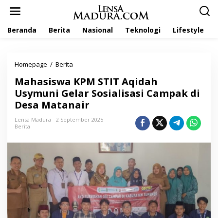
L
e
w
Beranda
Berita
Nasional
Teknologi
Lifestyle
a
t
i
k
Homepage
/
Berita
M
e
a
k
Mahasiswa KPM STIT Aqidah
h
o
a
Usymuni Gelar Sosialisasi Campak di
n
s
t
Desa Matanair
i
e
s
n
Lensa Madura
2 September 2025
w
Berita
a
K
P
M
S
T
I
T
A
q