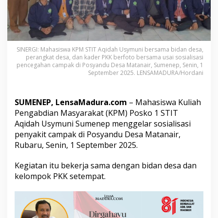
i
d
a
h
U
s
SINERGI: Mahasiswa KPM STIT Aqidah Usymuni bersama bidan desa,
y
perangkat desa, dan kader PKK berfoto bersama usai sosialisasi
pencegahan campak di Posyandu Desa Matanair, Sumenep, Senin, 1
m
September 2025. LENSAMADURA/Hordani
u
n
i
G
SUMENEP, LensaMadura.com
– Mahasiswa Kuliah
e
Pengabdian Masyarakat (KPM) Posko 1 STIT
l
Aqidah Usymuni Sumenep menggelar sosialisasi
a
penyakit campak di Posyandu Desa Matanair,
r
Rubaru, Senin, 1 September 2025.
S
o
s
Kegiatan itu bekerja sama dengan bidan desa dan
i
kelompok PKK setempat.
a
l
i
s
a