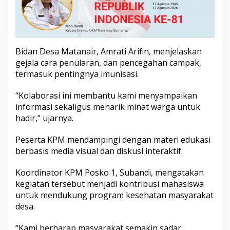
s
i
C
a
m
Bidan Desa Matanair, Amrati Arifin, menjelaskan
p
a
gejala cara penularan, dan pencegahan campak,
k
termasuk pentingnya imunisasi.
d
i
“Kolaborasi ini membantu kami menyampaikan
D
informasi sekaligus menarik minat warga untuk
e
s
hadir,” ujarnya.
a
M
Peserta KPM mendampingi dengan materi edukasi
a
berbasis media visual dan diskusi interaktif.
t
a
n
Koordinator KPM Posko 1, Subandi, mengatakan
a
kegiatan tersebut menjadi kontribusi mahasiswa
i
untuk mendukung program kesehatan masyarakat
r
desa.
“Kami berharap masyarakat semakin sadar