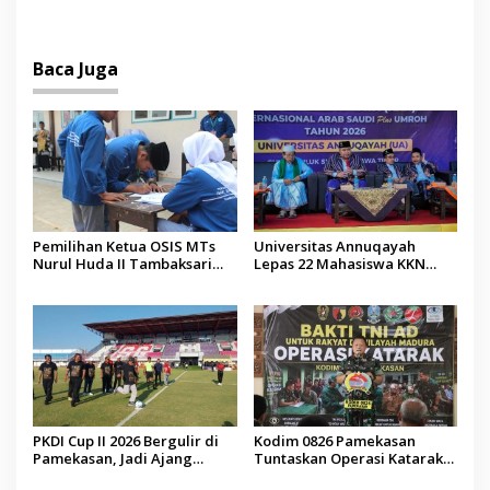
Jenazah WNI Asal Aceh di
Malaysia
Baca Juga
Pemilihan Ketua OSIS MTs
Universitas Annuqayah
Nurul Huda II Tambaksari
Lepas 22 Mahasiswa KKN
Jadi Sarana Pendidikan
Internasional ke Arab Saudi
Demokrasi bagi Siswa
PKDI Cup II 2026 Bergulir di
Kodim 0826 Pamekasan
Pamekasan, Jadi Ajang
Tuntaskan Operasi Katarak
Silaturahmi Kepala Desa se-
Gratis, 160 Pasien Jalani