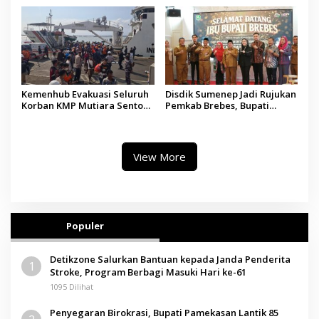
Madura
Tindakan Medis
Kemenhub Evakuasi Seluruh
Disdik Sumenep Jadi Rujukan
Korban KMP Mutiara Sentosa
Pemkab Brebes, Bupati
II, Operator Diaudit
Paramitha Terkesan
Pendidikan Berbasis Budaya
View More
Populer
Detikzone Salurkan Bantuan kepada Janda Penderita
1
Stroke, Program Berbagi Masuki Hari ke-61
1095 Dilihat
Penyegaran Birokrasi, Bupati Pamekasan Lantik 85