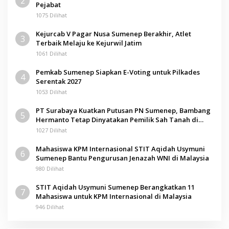
2
Pejabat
1075 Dilihat
Kejurcab V Pagar Nusa Sumenep Berakhir, Atlet
3
Terbaik Melaju ke Kejurwil Jatim
1061 Dilihat
Pemkab Sumenep Siapkan E-Voting untuk Pilkades
4
Serentak 2027
1053 Dilihat
PT Surabaya Kuatkan Putusan PN Sumenep, Bambang
5
Hermanto Tetap Dinyatakan Pemilik Sah Tanah di
Pamolokan
1027 Dilihat
Mahasiswa KPM Internasional STIT Aqidah Usymuni
6
Sumenep Bantu Pengurusan Jenazah WNI di Malaysia
980 Dilihat
STIT Aqidah Usymuni Sumenep Berangkatkan 11
7
Mahasiswa untuk KPM Internasional di Malaysia
946 Dilihat