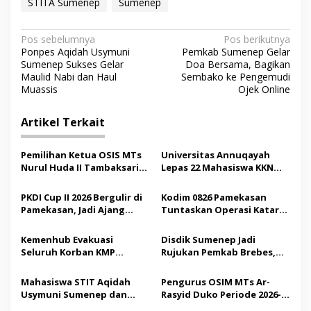
STITA Sumenep
Sumenep
N
Pos sebelumnya
Pos berikutnya
Ponpes Aqidah Usymuni
Pemkab Sumenep Gelar
a
Sumenep Sukses Gelar
Doa Bersama, Bagikan
v
Maulid Nabi dan Haul
Sembako ke Pengemudi
Muassis
Ojek Online
i
g
Artikel Terkait
a
s
Pemilihan Ketua OSIS MTs
Universitas Annuqayah
Nurul Huda II Tambaksari
Lepas 22 Mahasiswa KKN
i
Jadi Sarana Pendidikan
Internasional ke Arab
p
Demokrasi bagi Siswa
Saudi
PKDI Cup II 2026 Bergulir di
Kodim 0826 Pamekasan
Pamekasan, Jadi Ajang
Tuntaskan Operasi Katarak
o
Silaturahmi Kepala Desa se-
Gratis, 160 Pasien Jalani
s
Madura
Tindakan Medis
Kemenhub Evakuasi
Disdik Sumenep Jadi
Seluruh Korban KMP
Rujukan Pemkab Brebes,
Mutiara Sentosa II,
Bupati Paramitha Terkesan
Operator Diaudit
Pendidikan Berbasis
Mahasiswa STIT Aqidah
Pengurus OSIM MTs Ar-
Budaya
Usymuni Sumenep dan
Rasyid Duko Periode 2026-
PTIQ Bantu Pemulangan
2027 Resmi Dilantik