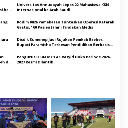
Universitas Annuqayah Lepas 22 Mahasiswa KKN
i bagi
Internasional ke Arab Saudi
Ajang
Kodim 0826 Pamekasan Tuntaskan Operasi Katarak
Gratis, 160 Pasien Jalani Tindakan Medis
iara
Disdik Sumenep Jadi Rujukan Pemkab Brebes,
Bupati Paramitha Terkesan Pendidikan Berbasis
Budaya
an
Pengurus OSIM MTs Ar-Rasyid Duko Periode 2026-
eh di
2027 Resmi Dilantik