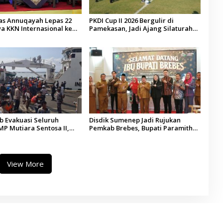
tas Annuqayah Lepas 22
PKDI Cup II 2026 Bergulir di
a KKN Internasional ke
Pamekasan, Jadi Ajang Silaturahmi
di
Kepala Desa se-Madura
 Evakuasi Seluruh
Disdik Sumenep Jadi Rujukan
P Mutiara Sentosa II,
Pemkab Brebes, Bupati Paramitha
 Diaudit
Terkesan Pendidikan Berbasis
Budaya
View More