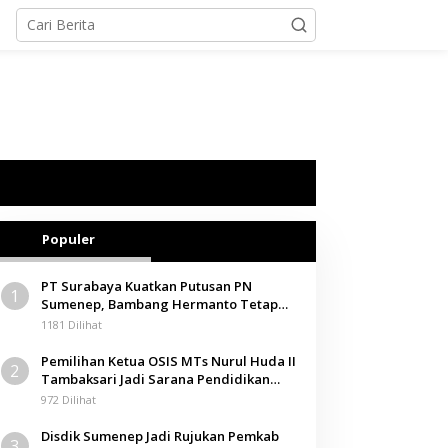
Populer
PT Surabaya Kuatkan Putusan PN
1
Sumenep, Bambang Hermanto Tetap
Dinyatakan Pemilik Sah Tanah di
1181 Dilihat
Pamolokan
Pemilihan Ketua OSIS MTs Nurul Huda II
2
Tambaksari Jadi Sarana Pendidikan
Demokrasi bagi Siswa
972 Dilihat
Disdik Sumenep Jadi Rujukan Pemkab
3