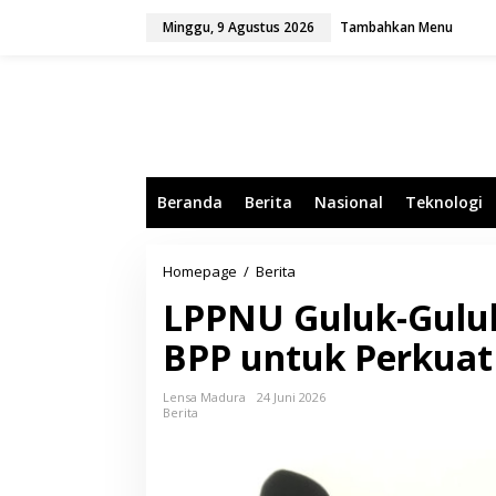
L
Minggu, 9 Agustus 2026
Tambahkan Menu
e
w
a
t
i
k
e
k
o
Beranda
Berita
Nasional
Teknologi
n
t
e
n
Homepage
/
Berita
L
P
LPPNU Guluk-Guluk
P
N
BPP untuk Perkuat
U
G
u
Lensa Madura
24 Juni 2026
l
Berita
u
k
-
G