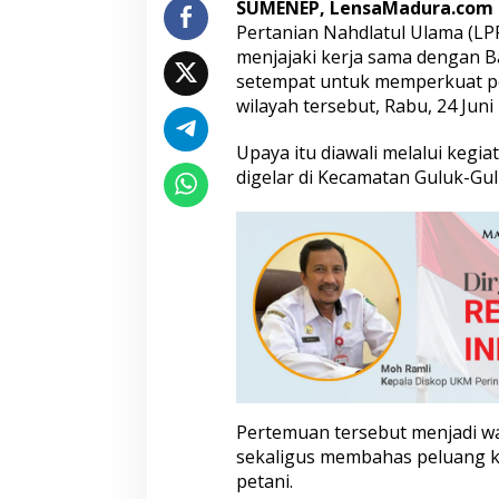
SUMENEP, LensaMadura.com
n
Pertanian Nahdlatul Ulama (L
B
menjajaki kerja sama dengan B
P
P
setempat untuk memperkuat p
u
wilayah tersebut, Rabu, 24 Juni
n
t
Upaya itu diawali melalui kegia
u
digelar di Kecamatan Guluk-Gu
k
P
e
r
k
u
a
t
S
e
k
t
o
Pertemuan tersebut menjadi 
r
sekaligus membahas peluang 
P
e
petani.
r