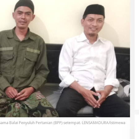
sama Balai Penyuluh Pertanian (BPP) setempat. LENSAMADURA/Istimewa