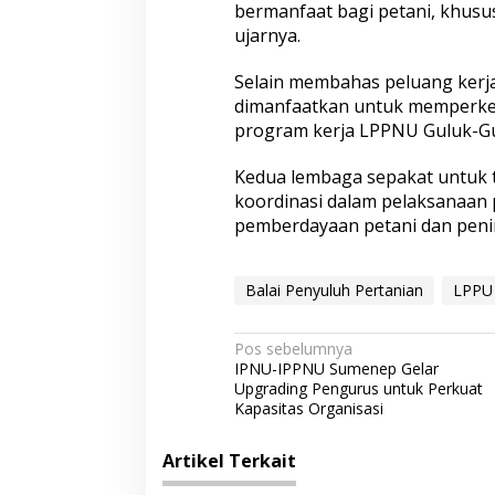
bermanfaat bagi petani, khusu
ujarnya.
Selain membahas peluang kerj
dimanfaatkan untuk memperken
program kerja LPPNU Guluk-Gu
Kedua lembaga sepakat untuk 
koordinasi dalam pelaksanaan 
pemberdayaan petani dan penin
Balai Penyuluh Pertanian
LPPU 
N
Pos sebelumnya
IPNU-IPPNU Sumenep Gelar
a
Upgrading Pengurus untuk Perkuat
v
Kapasitas Organisasi
i
Artikel Terkait
g