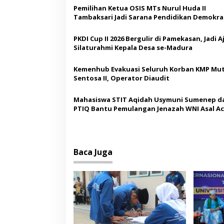
a
Pemilihan Ketua OSIS MTs Nurul Huda II
s
Tambaksari Jadi Sarana Pendidikan Demokras
Siswa
i
PKDI Cup II 2026 Bergulir di Pamekasan, Jadi 
p
Silaturahmi Kepala Desa se-Madura
o
Kemenhub Evakuasi Seluruh Korban KMP Mut
s
Sentosa II, Operator Diaudit
Mahasiswa STIT Aqidah Usymuni Sumenep d
PTIQ Bantu Pemulangan Jenazah WNI Asal Ac
Malaysia
Baca Juga