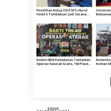
Pemilihan Ketua OSIS MTs Nurul
Universi
Huda II Tambaksari Jadi Sarana
Mahasisw
Pendidikan Demokrasi bagi Siswa
Arab Sau
Kodim 0826 Pamekasan Tuntaskan
Kemenhub
Operasi Katarak Gratis, 160 Pasien
Korban KM
Jalani Tindakan Medis
Operator