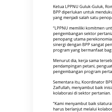
t
Ketua LPPNU Guluk-Guluk, Romz
a
BPP diperlukan untuk menduk
n
yang menjadi salah satu peno
i
a
n
“LPPNU memiliki komitmen untu
pengembangan sektor pertania
penopang utama perekonomian 
sinergi dengan BPP sangat pe
program yang bermanfaat bagi 
Menurut dia, kerja sama ters
pendampingan petani, penguat
pengembangan program pertan
Sementara itu, Koordinator B
Zaifullah, menyambut baik in
kolaborasi di sektor pertanian.
“Kami menyambut baik silatura
harus berlanjut melalui kolabo