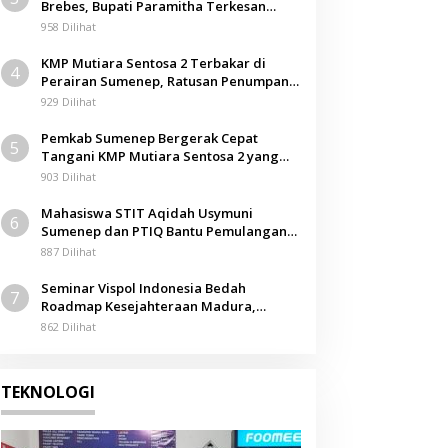
Brebes, Bupati Paramitha Terkesan
Pendidikan Berbasis Budaya
958 Dilihat
KMP Mutiara Sentosa 2 Terbakar di
4
Perairan Sumenep, Ratusan Penumpang
Dievakuasi
929 Dilihat
Pemkab Sumenep Bergerak Cepat
5
Tangani KMP Mutiara Sentosa 2 yang
Terbakar
903 Dilihat
Mahasiswa STIT Aqidah Usymuni
6
Sumenep dan PTIQ Bantu Pemulangan
Jenazah WNI Asal Aceh di Malaysia
887 Dilihat
Seminar Vispol Indonesia Bedah
7
Roadmap Kesejahteraan Madura,
Pendidikan dan Hilirisasi Jadi Kunci
862 Dilihat
TEKNOLOGI