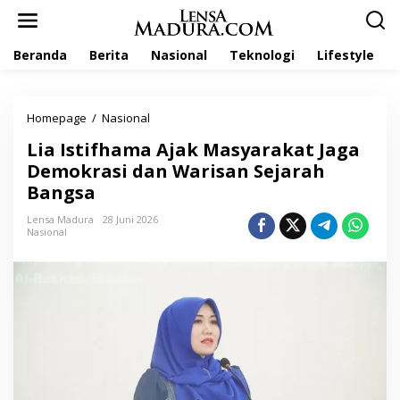
L
e
w
Beranda
Berita
Nasional
Teknologi
Lifestyle
a
t
i
k
Homepage
/
Nasional
L
e
i
k
Lia Istifhama Ajak Masyarakat Jaga
a
o
I
Demokrasi dan Warisan Sejarah
n
s
t
Bangsa
t
e
i
n
Lensa Madura
28 Juni 2026
f
Nasional
h
a
m
a
A
j
a
k
M
a