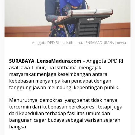
s
y
a
r
a
k
a
t
Anggota DPD RI, Lia Istifhama. LENSAMADURA/Istimewa
J
a
g
SURABAYA, LensaMadura.com
– Anggota DPD RI
a
asal Jawa Timur, Lia Istifhama, mengajak
D
e
masyarakat menjaga keseimbangan antara
m
kebebasan menyampaikan pendapat dengan
o
tanggung jawab melindungi kepentingan publik.
k
r
Menurutnya, demokrasi yang sehat tidak hanya
a
s
tercermin dari kebebasan berekspresi, tetapi juga
i
dari kepedulian terhadap fasilitas umum dan
d
bangunan cagar budaya sebagai warisan sejarah
a
bangsa.
n
W