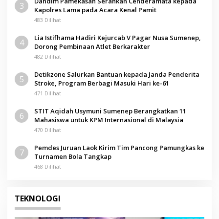
Dandim Pamekasan Serahkan Cenderamata kepada
3
Kapolres Lama pada Acara Kenal Pamit
483 Dilihat
Lia Istifhama Hadiri Kejurcab V Pagar Nusa Sumenep,
4
Dorong Pembinaan Atlet Berkarakter
482 Dilihat
Detikzone Salurkan Bantuan kepada Janda Penderita
5
Stroke, Program Berbagi Masuki Hari ke-61
471 Dilihat
STIT Aqidah Usymuni Sumenep Berangkatkan 11
6
Mahasiswa untuk KPM Internasional di Malaysia
470 Dilihat
Pemdes Juruan Laok Kirim Tim Pancong Pamungkas ke
7
Turnamen Bola Tangkap
468 Dilihat
TEKNOLOGI