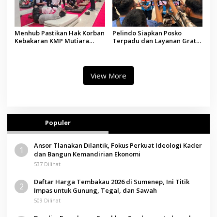
Menhub Pastikan Hak Korban
Pelindo Siapkan Posko
Kebakaran KMP Mutiara
Terpadu dan Layanan Gratis
Sentosa II Dipenuhi, Evakuasi
bagi Korban Kebakaran KMP
Terus Berlanjut
Mutiara Sentosa II
View More
Populer
Ansor Tlanakan Dilantik, Fokus Perkuat Ideologi Kader
1
dan Bangun Kemandirian Ekonomi
537 Dilihat
Daftar Harga Tembakau 2026 di Sumenep, Ini Titik
2
Impas untuk Gunung, Tegal, dan Sawah
509 Dilihat