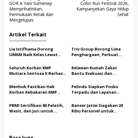
a
GOR A Yani Sumenep
Color Run Festival 2026,
v
Memprihatinkan,
Kampanyekan Gaya Hidup
Permukaan Retak dan
Sehat
i
Mengelupas
g
Artikel Terkait
a
s
Lia Istifhama Dorong
Triv Group Borong Lima
i
UMKM Naik Kelas Lewat
Penghargaan, Perkuat
p
Digital Marketing dan AI,
Posisi sebagai Platform
Soroti Pemberdayaan
Aset Digital Terpercaya
Seluruh Korban KMP
Relawan Rumah Zakat
o
Difabel
Mutiara Sentosa II Berhasil
Bantu Evakuasi dan
s
Dievakuasi, Kemenhub
Pendampingan Korban
Audit Operator Kapal
Kebakaran KMP Mutiara
Menhub Pastikan Hak
Pelindo Siapkan Posko
Sentosa II
Korban Kebakaran KMP
Terpadu dan Layanan
Mutiara Sentosa II
Gratis bagi Korban
Dipenuhi, Evakuasi Terus
Kebakaran KMP Mutiara
PBMI Sertifikasi 80 Pelatih,
Banser Jatim Siagakan 20
Berlanjut
Sentosa II
Wasit, dan Juri untuk
Ribu Personel untuk
Perkuat Standar
Amankan Muktamar ke-35
Internasional
NU
Baca Juga