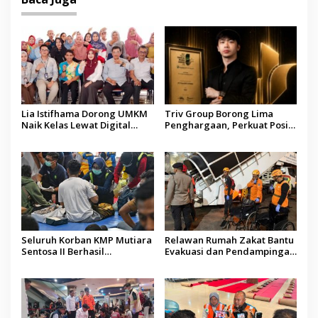
Lia Istifhama Dorong UMKM
Triv Group Borong Lima
Naik Kelas Lewat Digital
Penghargaan, Perkuat Posisi
Marketing dan AI, Soroti
sebagai Platform Aset
Pemberdayaan Difabel
Digital Terpercaya
Seluruh Korban KMP Mutiara
Relawan Rumah Zakat Bantu
Sentosa II Berhasil
Evakuasi dan Pendampingan
Dievakuasi, Kemenhub Audit
Korban Kebakaran KMP
Operator Kapal
Mutiara Sentosa II