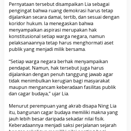
a
Pernyataan tersebut disampaikan Lia sebagai
r
pengingat bahwa ruang demokrasi harus tetap
i
dijalankan secara damai, tertib, dan sesuai dengan
s
koridor hukum. Ia menegaskan bahwa
a
menyampaikan aspirasi merupakan hak
n
S
konstitusional setiap warga negara, namun
e
pelaksanaannya tetap harus menghormati aset
j
publik yang menjadi milik bersama.
a
r
“Setiap warga negara berhak menyampaikan
a
h
pendapat. Namun, hak tersebut juga harus
B
dijalankan dengan penuh tanggung jawab agar
a
tidak menimbulkan kerugian bagi masyarakat
n
maupun mengancam keberadaan fasilitas publik
g
s
dan cagar budaya,” ujar Lia.
a
Menurut perempuan yang akrab disapa Ning Lia
itu, bangunan cagar budaya memiliki makna yang
jauh lebih besar daripada sekadar nilai fisik.
Keberadaannya menjadi saksi perjalanan sejarah