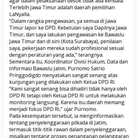
agar dalam pelaksanaan besok tidak ada kendala.
y
Terlebih Jawa Timur adalah daerah pemilihan
a
LaNyalla.
“Dalam rangka pengawasan, ya semua di Jawa
Timur lapor ke DPD. Kebetulan saya Dapilnya Jawa
Timur, dan saya lakukan pengawasan ke Bawaslu
Jawa Timur dan di sini (Kota Surabaya), penilaian
saya, pekerjaan mereka sudah profesional sesuai
dengan peraturan yang ada,” terangnya.
Sementara itu, Koordinator Divisi Hukum, Data dan
Informasi Bawaslu Jatim, Purnomo Satrio
Pringgodigdo menyatakan sangat senang atas
kunjungan yang dilakukan oleh Ketua DPD RI.
“Kami sangat senang bisa dihadiri tidak hanya oleh
DPD RI tetapi oleh Ketua DPD RI untuk melakukan
monitoring langsung. Karena isu daerah memang
menjadi fokus DPD RI,” ujar Purnomo.
Pada kesempatan tersebut, ia menginformasikan
tentang penyelenggaraan pilkada di Jatim,
termasuk titik-titik rawan dalam penyelenggaraan,
misalkan tentang proses penanganan pelanggaran