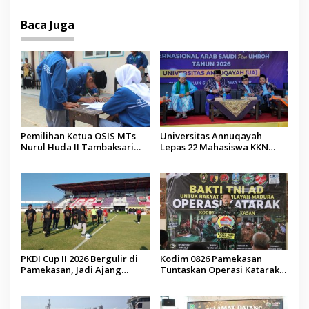
Malaysia
Baca Juga
Pemilihan Ketua OSIS MTs
Universitas Annuqayah
Nurul Huda II Tambaksari
Lepas 22 Mahasiswa KKN
Jadi Sarana Pendidikan
Internasional ke Arab Saudi
Demokrasi bagi Siswa
PKDI Cup II 2026 Bergulir di
Kodim 0826 Pamekasan
Pamekasan, Jadi Ajang
Tuntaskan Operasi Katarak
Silaturahmi Kepala Desa se-
Gratis, 160 Pasien Jalani
Madura
Tindakan Medis