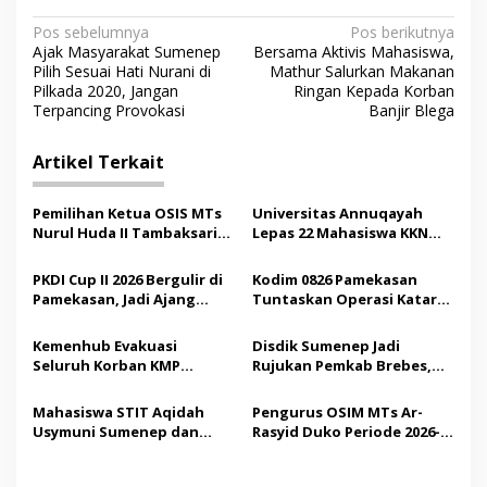
N
Pos sebelumnya
Pos berikutnya
Ajak Masyarakat Sumenep
Bersama Aktivis Mahasiswa,
a
Pilih Sesuai Hati Nurani di
Mathur Salurkan Makanan
v
Pilkada 2020, Jangan
Ringan Kepada Korban
Terpancing Provokasi
Banjir Blega
i
g
Artikel Terkait
a
s
Pemilihan Ketua OSIS MTs
Universitas Annuqayah
Nurul Huda II Tambaksari
Lepas 22 Mahasiswa KKN
i
Jadi Sarana Pendidikan
Internasional ke Arab
p
Demokrasi bagi Siswa
Saudi
PKDI Cup II 2026 Bergulir di
Kodim 0826 Pamekasan
Pamekasan, Jadi Ajang
Tuntaskan Operasi Katarak
o
Silaturahmi Kepala Desa se-
Gratis, 160 Pasien Jalani
s
Madura
Tindakan Medis
Kemenhub Evakuasi
Disdik Sumenep Jadi
Seluruh Korban KMP
Rujukan Pemkab Brebes,
Mutiara Sentosa II,
Bupati Paramitha Terkesan
Operator Diaudit
Pendidikan Berbasis
Mahasiswa STIT Aqidah
Pengurus OSIM MTs Ar-
Budaya
Usymuni Sumenep dan
Rasyid Duko Periode 2026-
PTIQ Bantu Pemulangan
2027 Resmi Dilantik
Jenazah WNI Asal Aceh di