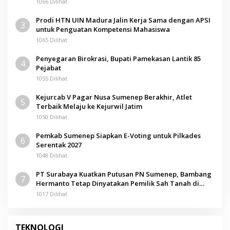
1066 Dilihat
Prodi HTN UIN Madura Jalin Kerja Sama dengan APSI
3
untuk Penguatan Kompetensi Mahasiswa
1065 Dilihat
Penyegaran Birokrasi, Bupati Pamekasan Lantik 85
4
Pejabat
1055 Dilihat
Kejurcab V Pagar Nusa Sumenep Berakhir, Atlet
5
Terbaik Melaju ke Kejurwil Jatim
1050 Dilihat
Pemkab Sumenep Siapkan E-Voting untuk Pilkades
6
Serentak 2027
1048 Dilihat
PT Surabaya Kuatkan Putusan PN Sumenep, Bambang
7
Hermanto Tetap Dinyatakan Pemilik Sah Tanah di
Pamolokan
1017 Dilihat
TEKNOLOGI