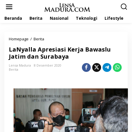
L
e
w
Beranda
Berita
Nasional
Teknologi
Lifestyle
a
t
i
k
Homepage
/
Berita
L
e
a
k
LaNyalla Apresiasi Kerja Bawaslu
N
o
y
Jatim dan Surabaya
n
a
t
l
Lensa Madura
8 Desember 2020
e
Berita
l
n
a
A
p
r
e
s
i
a
s
i
K