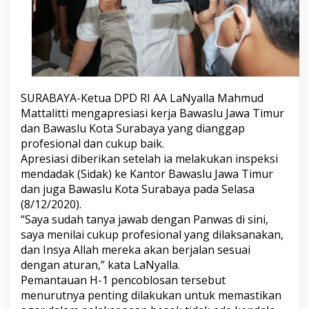
e
r
j
a
B
a
w
a
SURABAYA-Ketua DPD RI AA LaNyalla Mahmud
s
Mattalitti mengapresiasi kerja Bawaslu Jawa Timur
l
dan Bawaslu Kota Surabaya yang dianggap
u
profesional dan cukup baik.
J
a
Apresiasi diberikan setelah ia melakukan inspeksi
t
mendadak (Sidak) ke Kantor Bawaslu Jawa Timur
i
dan juga Bawaslu Kota Surabaya pada Selasa
m
(8/12/2020).
d
a
“Saya sudah tanya jawab dengan Panwas di sini,
n
saya menilai cukup profesional yang dilaksanakan,
S
dan Insya Allah mereka akan berjalan sesuai
u
dengan aturan,” kata LaNyalla.
r
Pemantauan H-1 pencoblosan tersebut
a
b
menurutnya penting dilakukan untuk memastikan
a