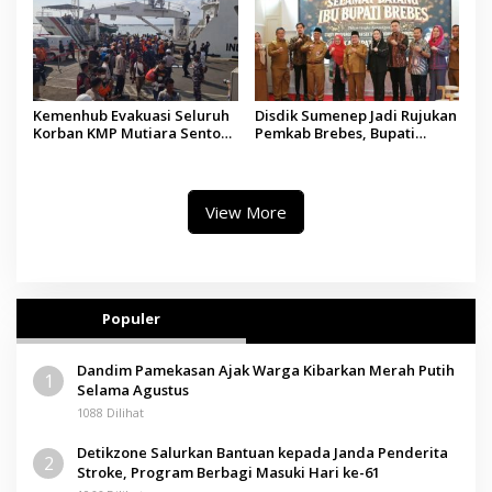
Kemenhub Evakuasi Seluruh
Disdik Sumenep Jadi Rujukan
Korban KMP Mutiara Sentosa
Pemkab Brebes, Bupati
II, Operator Diaudit
Paramitha Terkesan
Pendidikan Berbasis Budaya
View More
Populer
Dandim Pamekasan Ajak Warga Kibarkan Merah Putih
1
Selama Agustus
1088 Dilihat
Detikzone Salurkan Bantuan kepada Janda Penderita
2
Stroke, Program Berbagi Masuki Hari ke-61