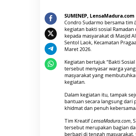
s
a
SUMENEP, LensaMadura.com
m
a
Condro Sudarmo bersama tim
L
kegiatan bakti sosial Ramada
e
kepada masyarakat di Masjid A
n
Sentol Laok, Kecamatan Praga
s
a
Maret 2026.
M
a
Kegiatan bertajuk “Bakti Sosia
d
tersebut menyasar warga yan
u
masyarakat yang membutuhkan d
r
a
kegiatan.
G
e
Dalam kegiatan itu, tampak s
l
bantuan secara langsung dari 
a
khidmat dan penuh kebersamaa
r
B
a
Tim Kreatif
LensaMadura.com
, 
k
tersebut merupakan bagian dar
t
berbagi di tengah masyarakat
i