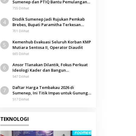
Sumenep dan PTIQ Bantu Pemulangan
Jenazah WNI Asal Aceh di Malaysia
755 Dilihat
Disdik Sumenep Jadi Rujukan Pemkab
4
Brebes, Bupati Paramitha Terkesan
Pendidikan Berbasis Budaya
701 Dilihat
Kemenhub Evakuasi Seluruh Korban KMP
5
Mutiara Sentosa II, Operator Diaudit
665 Dilihat
Ansor Tlanakan Dilantik, Fokus Perkuat
6
Ideologi Kader dan Bangun
Kemandirian Ekonomi
547 Dilihat
Daftar Harga Tembakau 2026 di
7
Sumenep, Ini Titik Impas untuk Gunung,
Tegal, dan Sawah
517 Dilihat
TEKNOLOGI