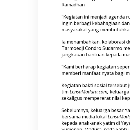
Ramadhan.
S
o
s
“Kegiatan ini menjadi agenda r
i
ingin berbagi kebahagiaan dan
a
masyarakat yang membutuhkan,”
l
d
Ia menambahkan, kolaborasi d
i
P
Tarmoedji Condro Sudarmo me
e
jangkauan bantuan kepada mas
n
g
“Kami berharap kegiatan seperti
h
memberi manfaat nyata bagi ma
u
j
u
Kegiatan bakti sosial tersebut 
n
tim
LensaMadura.com,
keluarga 
g
sekaligus mempererat nilai kep
R
a
m
Sebelumnya, keluarga besar Y
a
bersama media lokal
LensaMad
d
kepada anak-anak yatim di Yay
a
Sumenep, Madura, pada Sabtu, 