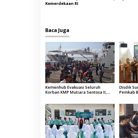
Kemerdekaan RI
Baca Juga
Kemenhub Evakuasi Seluruh
Disdik S
Korban KMP Mutiara Sentosa II,
Pemkab B
Operator Diaudit
Terkesan
Budaya