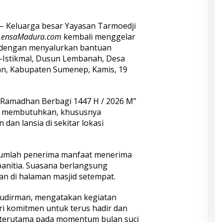
– Keluarga besar Yayasan Tarmoedji
LensaMadura.com
kembali menggelar
n dengan menyalurkan bantuan
l-Istikmal, Dusun Lembanah, Desa
an, Kabupaten Sumenep, Kamis, 19
l Ramadhan Berbagi 1447 H / 2026 M”
g membutuhkan, khususnya
an lansia di sekitar lokasi
ejumlah penerima manfaat menerima
panitia. Suasana berlangsung
n di halaman masjid setempat.
Sudirman, mengatakan kegiatan
i komitmen untuk terus hadir dan
, terutama pada momentum bulan suci