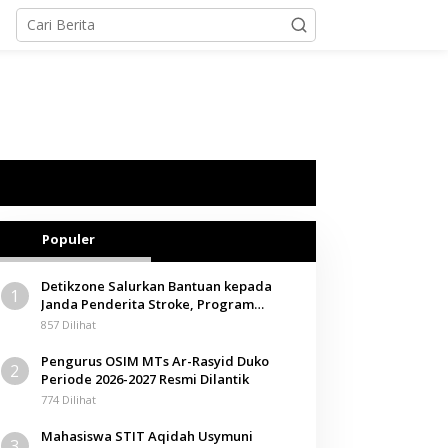
Populer
Detikzone Salurkan Bantuan kepada
1
Janda Penderita Stroke, Program
Berbagi Masuki Hari ke-61
857 Dilihat
Pengurus OSIM MTs Ar-Rasyid Duko
2
Periode 2026-2027 Resmi Dilantik
774 Dilihat
Mahasiswa STIT Aqidah Usymuni
3