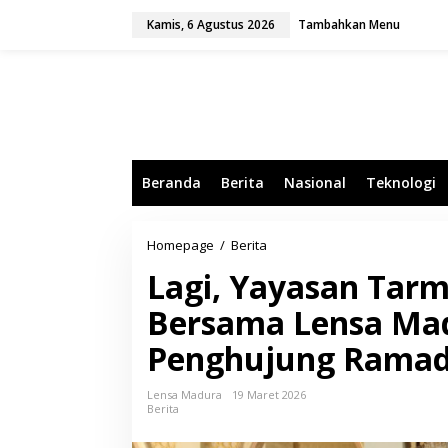
L
Kamis, 6 Agustus 2026
Tambahkan Menu
e
w
a
t
i
k
e
k
o
Beranda
Berita
Nasional
Teknologi
n
t
e
n
Homepage
/
Berita
L
a
Lagi, Yayasan Tar
g
i
Bersama Lensa Madu
,
Y
Penghujung Rama
a
y
a
Lensa Madura
19 Maret 2026
s
Berita
a
n