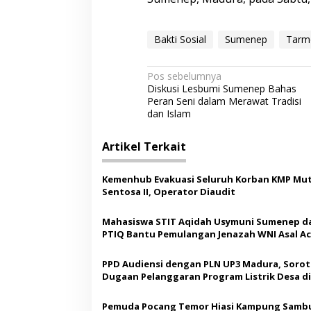
n
Bakti Sosial
Sumenep
Tarm
N
Pos sebelumnya
Diskusi Lesbumi Sumenep Bahas
a
Peran Seni dalam Merawat Tradisi
v
dan Islam
i
Artikel Terkait
g
a
Kemenhub Evakuasi Seluruh Korban KMP Mut
s
Sentosa II, Operator Diaudit
i
Mahasiswa STIT Aqidah Usymuni Sumenep d
p
PTIQ Bantu Pemulangan Jenazah WNI Asal Ac
Malaysia
o
PPD Audiensi dengan PLN UP3 Madura, Sorot
s
Dugaan Pelanggaran Program Listrik Desa di
Sumenep
Pemuda Pocang Temor Hiasi Kampung Sambu