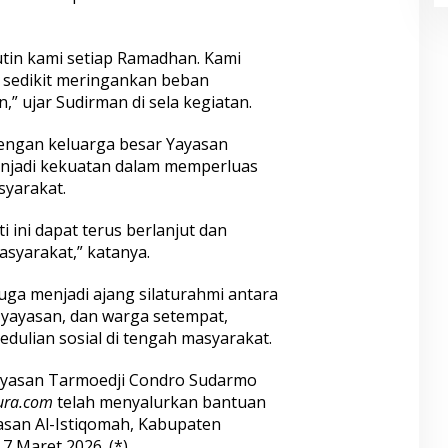
utin kami setiap Ramadhan. Kami
 sedikit meringankan beban
 ujar Sudirman di sela kegiatan.
engan keluarga besar Yayasan
njadi kekuatan dalam memperluas
yarakat.
 ini dapat terus berlanjut dan
syarakat,” katanya.
juga menjadi ajang silaturahmi antara
yayasan, dan warga setempat,
edulian sosial di tengah masyarakat.
ayasan Tarmoedji Condro Sudarmo
ura.com
telah menyalurkan bantuan
asan Al-Istiqomah, Kabupaten
7 Maret 2026. (*)