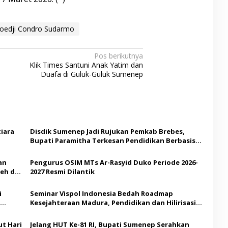
oedji Condro Sudarmo
Pos berikutnya
Klik Times Santuni Anak Yatim dan
Duafa di Guluk-Guluk Sumenep
iara
Disdik Sumenep Jadi Rujukan Pemkab Brebes,
Bupati Paramitha Terkesan Pendidikan Berbasis
Budaya
an
Pengurus OSIM MTs Ar-Rasyid Duko Periode 2026-
eh di
2027 Resmi Dilantik
i
Seminar Vispol Indonesia Bedah Roadmap
Kesejahteraan Madura, Pendidikan dan Hilirisasi
Jadi Kunci
t Hari
Jelang HUT Ke-81 RI, Bupati Sumenep Serahkan