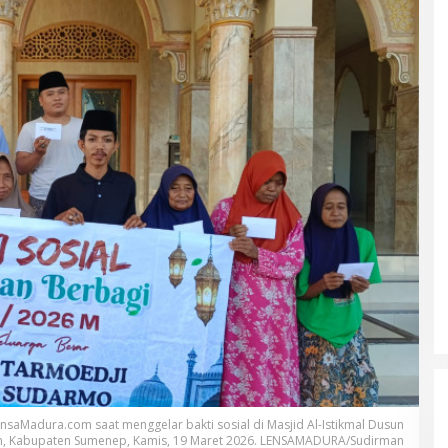
Madura.com saat menggelar bakti sosial di Masjid Al-Istikmal Dusun
n, Kabupaten Sumenep, Kamis, 19 Maret 2026. LENSAMADURA/Sudirman