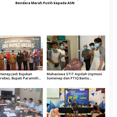
Bendera Merah Putih kepada ASN
umenep Jadi Rujukan
Mahasiswa STIT Aqidah Usymuni
rebes, Bupati Paramitha
Sumenep dan PTIQ Bantu
 Pendidikan Berbasis
Pemulangan Jenazah WNI Asal
Aceh di Malaysia