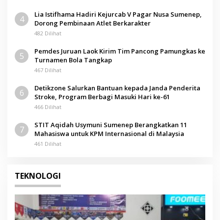
Lia Istifhama Hadiri Kejurcab V Pagar Nusa Sumenep,
4
Dorong Pembinaan Atlet Berkarakter
482 Dilihat
Pemdes Juruan Laok Kirim Tim Pancong Pamungkas ke
5
Turnamen Bola Tangkap
467 Dilihat
Detikzone Salurkan Bantuan kepada Janda Penderita
6
Stroke, Program Berbagi Masuki Hari ke-61
466 Dilihat
STIT Aqidah Usymuni Sumenep Berangkatkan 11
7
Mahasiswa untuk KPM Internasional di Malaysia
461 Dilihat
TEKNOLOGI