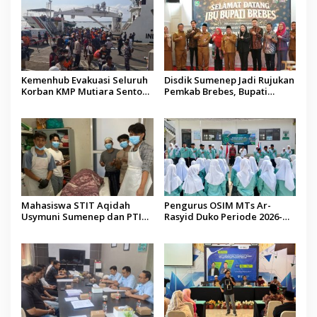
Kemenhub Evakuasi Seluruh
Disdik Sumenep Jadi Rujukan
Korban KMP Mutiara Sentosa
Pemkab Brebes, Bupati
II, Operator Diaudit
Paramitha Terkesan
Pendidikan Berbasis Budaya
Mahasiswa STIT Aqidah
Pengurus OSIM MTs Ar-
Usymuni Sumenep dan PTIQ
Rasyid Duko Periode 2026-
Bantu Pemulangan Jenazah
2027 Resmi Dilantik
WNI Asal Aceh di Malaysia