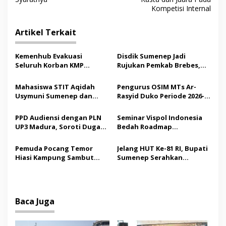
i
Kompetisi Internal
g
Artikel Terkait
a
s
Kemenhub Evakuasi
Disdik Sumenep Jadi
i
Seluruh Korban KMP
Rujukan Pemkab Brebes,
p
Mutiara Sentosa II,
Bupati Paramitha Terkesan
Operator Diaudit
Pendidikan Berbasis
Mahasiswa STIT Aqidah
Pengurus OSIM MTs Ar-
o
Budaya
Usymuni Sumenep dan
Rasyid Duko Periode 2026-
s
PTIQ Bantu Pemulangan
2027 Resmi Dilantik
Jenazah WNI Asal Aceh di
PPD Audiensi dengan PLN
Seminar Vispol Indonesia
Malaysia
UP3 Madura, Soroti Dugaan
Bedah Roadmap
Pelanggaran Program
Kesejahteraan Madura,
Listrik Desa di Sumenep
Pendidikan dan Hilirisasi
Pemuda Pocang Temor
Jelang HUT Ke-81 RI, Bupati
Jadi Kunci
Hiasi Kampung Sambut
Sumenep Serahkan
Hari Kemerdekaan RI
Bendera Merah Putih
kepada ASN
Baca Juga