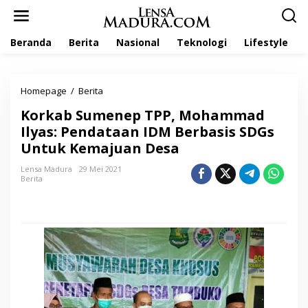
L
e
w
Beranda
Berita
Nasional
Teknologi
Lifestyle
a
t
i
k
Homepage
/
Berita
K
e
o
k
Korkab Sumenep TPP, Mohammad
r
o
k
Ilyas: Pendataan IDM Berbasis SDGs
n
a
t
Untuk Kemajuan Desa
b
e
S
n
Lensa Madura
29 Mei 2021
u
Berita
m
e
n
e
p
T
P
P
,
M