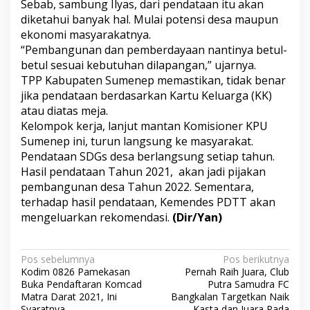
Sebab, sambung Ilyas, dari pendataan itu akan
D
diketahui banyak hal. Mulai potensi desa maupun
e
ekonomi masyarakatnya.
s
a
“Pembangunan dan pemberdayaan nantinya betul-
betul sesuai kebutuhan dilapangan,” ujarnya.
TPP Kabupaten Sumenep memastikan, tidak benar
jika pendataan berdasarkan Kartu Keluarga (KK)
atau diatas meja.
Kelompok kerja, lanjut mantan Komisioner KPU
Sumenep ini, turun langsung ke masyarakat.
Pendataan SDGs desa berlangsung setiap tahun.
Hasil pendataan Tahun 2021, akan jadi pijakan
pembangunan desa Tahun 2022. Sementara,
terhadap hasil pendataan, Kemendes PDTT akan
mengeluarkan rekomendasi.
(Dir/Yan)
N
Pos sebelumnya
Pos berikutnya
Kodim 0826 Pamekasan
Pernah Raih Juara, Club
a
Buka Pendaftaran Komcad
Putra Samudra FC
v
Matra Darat 2021, Ini
Bangkalan Targetkan Naik
Syaratnya
Kasta dan Juara Pada