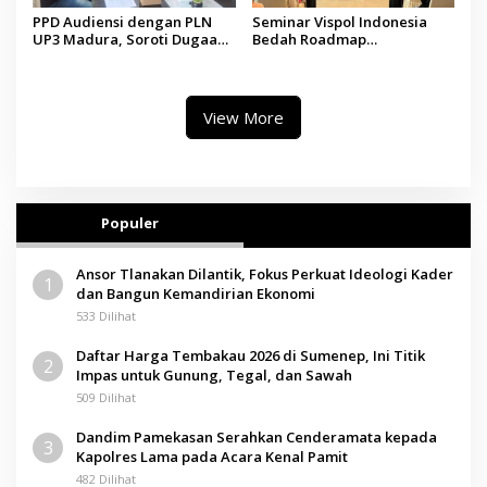
PPD Audiensi dengan PLN
Seminar Vispol Indonesia
UP3 Madura, Soroti Dugaan
Bedah Roadmap
Pelanggaran Program Listrik
Kesejahteraan Madura,
Desa di Sumenep
Pendidikan dan Hilirisasi
Jadi Kunci
View More
Populer
Ansor Tlanakan Dilantik, Fokus Perkuat Ideologi Kader
1
dan Bangun Kemandirian Ekonomi
533 Dilihat
Daftar Harga Tembakau 2026 di Sumenep, Ini Titik
2
Impas untuk Gunung, Tegal, dan Sawah
509 Dilihat
Dandim Pamekasan Serahkan Cenderamata kepada
3
Kapolres Lama pada Acara Kenal Pamit
482 Dilihat