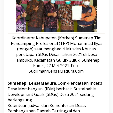
o
h
a
m
m
a
d
I
Koordinator Kabupaten (Korkab) Sumenep Tim
l
Pendamping Profesional (TPP) Mohammad Ilyas
y
a
(tengah) saat menghadiri Musdes Khusus
s
penetapan SDGs Desa Tahun 2021 di Desa
:
Tambuko, Kecamatan Guluk-Guluk, Sumenep
P
Kamis, 27 Mei 2021. Foto.
e
n
Sudirman/LensaMadura.Com.
d
a
Sumenep, LensaMadura.Com
-Pendataan Indeks
t
Desa Membangun (IDM) berbasis Sustainable
a
a
Development Goals (SDGs) Desa 2021 sedang
n
berlangsung.
I
Ketentuan jadwal dari Kementerian Desa,
D
Pembangunan Daerah Tertinggal dan
M