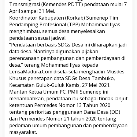
B
Transmigrasi (Kemendes PDTT) pendataan mulai 7
e
April sampai 31 Mei.
r
Koordinator Kabupaten (Korkab) Sumenep Tim
b
Pendamping Profesional (TPP) Mohammad Ilyas
a
menghimbau, semua desa menyelesaikan
s
i
pendataan sesuai jadwal.
s
“Pendataan berbasis SDGs Desa ini diharapkan jadi
S
data desa. Nantinya digunakan pijakan
D
perencanaan pembangunan dan pemberdayaan di
G
s
desa,” terang Mohammad Ilyas kepada
U
LensaMadura.Com disela-sela menghadiri Musdes
n
Khusus penetapan data SDGs Desa Tambuko,
t
Kecamatan Guluk-Guluk Kamis, 27 Mei 2021.
u
Mantan Ketua Umum PC. PMII Sumenep ini
k
K
menambahkan, pendataan itu sebagai tindak lanjut
e
ketentuan Permedes Nomor 13 Tahun 2020
m
tentang perioritas penggunaan Dana Desa (DD)
a
dan Permendes Nomor 21 tahun 2020 tentang
j
u
pedoman umum pembangunan dan pemberdayaan
a
masyarakat.
n