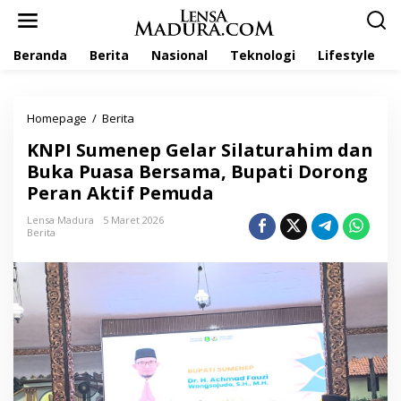
L
e
w
Beranda
Berita
Nasional
Teknologi
Lifestyle
a
t
i
k
Homepage
/
Berita
K
e
N
k
KNPI Sumenep Gelar Silaturahim dan
P
o
I
Buka Puasa Bersama, Bupati Dorong
n
S
t
Peran Aktif Pemuda
u
e
m
n
Lensa Madura
5 Maret 2026
e
Berita
n
e
p
G
e
l
a
r
S
i