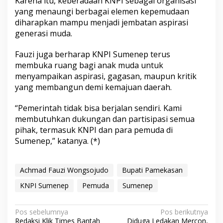
Karena itu, keberadaan KNPI sebagai organisasi
yang menaungi berbagai elemen kepemudaan
diharapkan mampu menjadi jembatan aspirasi
generasi muda.
Fauzi juga berharap KNPI Sumenep terus
membuka ruang bagi anak muda untuk
menyampaikan aspirasi, gagasan, maupun kritik
yang membangun demi kemajuan daerah.
“Pemerintah tidak bisa berjalan sendiri. Kami
membutuhkan dukungan dan partisipasi semua
pihak, termasuk KNPI dan para pemuda di
Sumenep,” katanya. (*)
Achmad Fauzi Wongsojudo
Bupati Pamekasan
KNPI Sumenep
Pemuda
Sumenep
N
Pos sebelumnya
Pos berikutnya
Redaksi Klik Times Bantah
Diduga Ledakan Mercon,