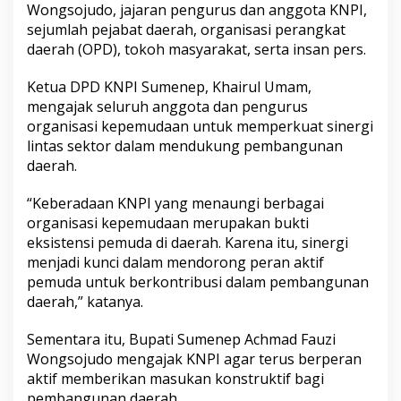
Wongsojudo, jajaran pengurus dan anggota KNPI,
a
m
sejumlah pejabat daerah, organisasi perangkat
a
daerah (OPD), tokoh masyarakat, serta insan pers.
,
B
Ketua DPD KNPI Sumenep, Khairul Umam,
u
mengajak seluruh anggota dan pengurus
p
a
organisasi kepemudaan untuk memperkuat sinergi
t
lintas sektor dalam mendukung pembangunan
i
daerah.
D
o
“Keberadaan KNPI yang menaungi berbagai
r
o
organisasi kepemudaan merupakan bukti
n
eksistensi pemuda di daerah. Karena itu, sinergi
g
menjadi kunci dalam mendorong peran aktif
P
pemuda untuk berkontribusi dalam pembangunan
e
r
daerah,” katanya.
a
n
Sementara itu, Bupati Sumenep Achmad Fauzi
A
Wongsojudo mengajak KNPI agar terus berperan
k
aktif memberikan masukan konstruktif bagi
t
i
pembangunan daerah.