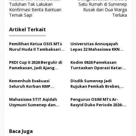
a
Tuduhan Tak Lakukan
Satu Rumah di Sumenep
v
Konfirmasi Berita Bantuan
Rusak dan Dua Warga
Ternak Sapi
Terluka
i
g
Artikel Terkait
a
s
Pemilihan Ketua OSIS MTs
Universitas Annuqayah
Nurul Huda II Tambaksari
Lepas 22 Mahasiswa KKN
i
Jadi Sarana Pendidikan
Internasional ke Arab
p
Demokrasi bagi Siswa
Saudi
PKDI Cup II 2026 Bergulir di
Kodim 0826 Pamekasan
Pamekasan, Jadi Ajang
Tuntaskan Operasi Katarak
o
Silaturahmi Kepala Desa se-
Gratis, 160 Pasien Jalani
s
Madura
Tindakan Medis
Kemenhub Evakuasi
Disdik Sumenep Jadi
Seluruh Korban KMP
Rujukan Pemkab Brebes,
Mutiara Sentosa II,
Bupati Paramitha Terkesan
Operator Diaudit
Pendidikan Berbasis
Mahasiswa STIT Aqidah
Pengurus OSIM MTs Ar-
Budaya
Usymuni Sumenep dan
Rasyid Duko Periode 2026-
PTIQ Bantu Pemulangan
2027 Resmi Dilantik
Jenazah WNI Asal Aceh di
Malaysia
Baca Juga