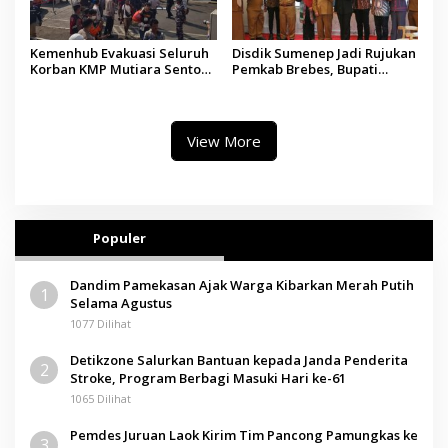
Kemenhub Evakuasi Seluruh
Disdik Sumenep Jadi Rujukan
Korban KMP Mutiara Sentosa
Pemkab Brebes, Bupati
II, Operator Diaudit
Paramitha Terkesan
Pendidikan Berbasis Budaya
View More
Populer
Dandim Pamekasan Ajak Warga Kibarkan Merah Putih
1
Selama Agustus
1077 Dilihat
Detikzone Salurkan Bantuan kepada Janda Penderita
2
Stroke, Program Berbagi Masuki Hari ke-61
1065 Dilihat
Pemdes Juruan Laok Kirim Tim Pancong Pamungkas ke
3