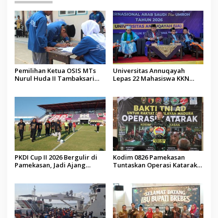
Pemilihan Ketua OSIS MTs
Universitas Annuqayah
Nurul Huda II Tambaksari
Lepas 22 Mahasiswa KKN
Jadi Sarana Pendidikan
Internasional ke Arab Saudi
Demokrasi bagi Siswa
PKDI Cup II 2026 Bergulir di
Kodim 0826 Pamekasan
Pamekasan, Jadi Ajang
Tuntaskan Operasi Katarak
Silaturahmi Kepala Desa se-
Gratis, 160 Pasien Jalani
Madura
Tindakan Medis