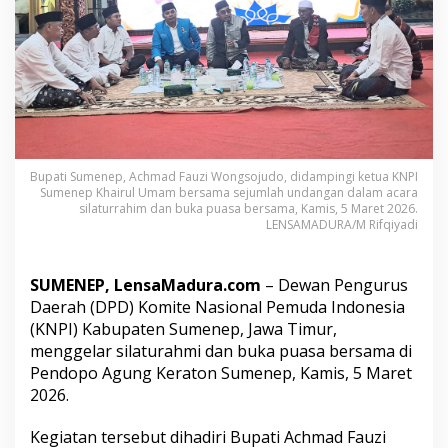
l
a
t
u
r
a
h
i
m
d
Bupati Sumenep, Achmad Fauzi Wongsojudo, didampingi ketua KNPI
a
Sumenep Khairul Umam bersama sejumlah undangan dalam acara
n
silaturrahim dan buka puasa bersama, Kamis, 5 Maret 2026.
B
LENSAMADURA/M Rifqiyadi
u
k
a
SUMENEP, LensaMadura.com
– Dewan Pengurus
P
Daerah (DPD) Komite Nasional Pemuda Indonesia
u
(KNPI) Kabupaten Sumenep, Jawa Timur,
a
menggelar silaturahmi dan buka puasa bersama di
s
a
Pendopo Agung Keraton Sumenep, Kamis, 5 Maret
B
2026.
e
r
Kegiatan tersebut dihadiri Bupati Achmad Fauzi
s